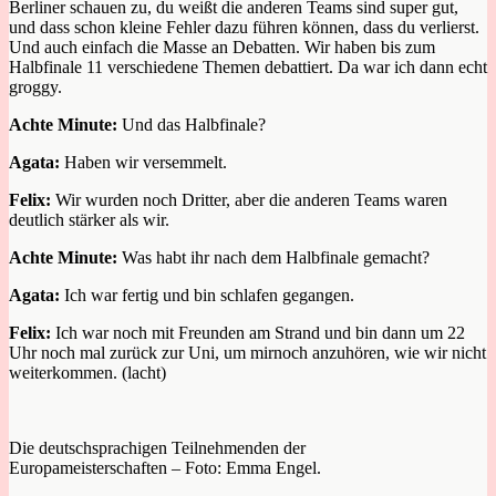
Berliner schauen zu, du weißt die anderen
Teams
sind
super gut
,
und dass schon kleine Fehler
dazu führen können, dass du verlierst
.
Und auch einfach die
Masse an Debatten
. W
ir haben bis zum
Halbfinale 11 verschiedene Themen debattiert.
Da war ich
dann
echt
groggy.
Achte Minute:
Und das Halbfinale?
Agata:
Haben wir versemmelt.
Felix:
W
ir wurden noch Dritter, aber die anderen Teams waren
deutlich stärker als wir.
Achte Minute:
Was habt ihr nach dem Halbfinale gemacht?
Agata:
Ich war fertig und bin
schlafen gegangen.
Felix:
Ich
war noch mit
Freunden am Strand und bin dann
um 22
Uhr noch mal
zurück zur Uni, um
mir
noch
anzuhören
,
wie wir nicht
weiterkommen.
(
lacht)
Die deutschsprachigen Teilnehmenden der
Europameisterschaften – Foto: Emma Engel.