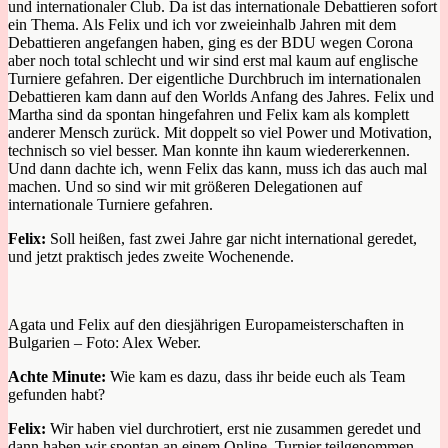
und internationaler Club
.
Da ist das internationale Debattieren sofort
ein Thema.
Als Felix und ich vor
zweieinhalb Jahren mit dem
Debattieren angefangen haben
,
ging es der BDU wegen Corona
aber noch
total
schlecht
und wir sind erst mal kaum auf englische
Turniere gefahren. Der eigentliche Durchbruch
im internationalen
Debattieren
kam dann
auf den Worlds
Anfang des Jahres
. Felix und
Martha sind d
a spontan
hingefahren und Felix kam als komplett
anderer Mensch zurück. Mit doppelt so viel Power und Motivation,
technisch so viel besser.
Man konnte ihn kaum wiedererkennen
.
Und dann dachte ich, wenn Felix das kann, muss ich das auch mal
machen. Und so sind wir mit größeren Delegationen auf
internationale Turniere gefahren
.
Felix:
Soll heißen, fast zwei Jahre gar nicht international geredet,
und jetzt praktisch jedes zweite Wochenende.
Agata und Felix auf den diesjährigen Europameisterschaften in
Bulgarien – Foto: Alex Weber.
Achte Minute:
Wie kam es dazu, dass ihr beide euch als Team
gefunden habt?
Felix:
Wir haben viel durchrotiert
,
erst nie zusammen geredet und
da
nn haben wir spontan an einem Online
–
Turnier teilgenommen