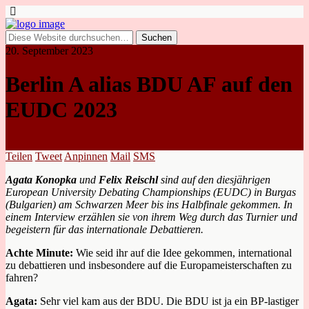
20. September 2023
Berlin A alias BDU AF auf den
EUDC 2023
Teilen
Tweet
Anpinnen
Mail
SMS
Agata Konopka
und
Felix Reischl
sind auf den diesjährigen
European University Debating Championships (EUDC) in Burgas
(Bulgarien) am Schwarzen Meer bis ins Halbfinale gekommen. In
einem Interview erzählen sie von ihrem Weg durch das Turnier und
begeistern für das internationale Debattieren.
Achte Minute:
Wie seid ihr auf die Idee gekommen, international
zu debattieren und insbesondere auf die Europameisterschaften zu
fahren?
Agata:
Sehr viel kam aus der BDU. Die BDU ist ja ein BP-lastiger