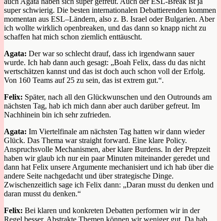
auch Agata haben sich super gefreut. Auch
der ESL-Break ist ja
super schwierig
.
Die besten international
en
Debattierenden
kommen
momentan aus
ESL
–
Ländern, also
z. B.
Israel
oder
Bulgarien
.
Aber
ich wollte wirklich
o
penbreaken
,
und da
s
dann so knapp nicht zu
schaffen hat mich schon
ziemlich
enttäuscht.
Agata:
Der war so schlecht drauf, dass ich irgendwann sauer
wurde. Ich
hab
dann auch gesagt
: „B
oah Felix, dass du das nicht
wertschätzen kannst und das ist
doch
auch
schon
voll der Erfolg.
Von 160 Teams auf
25 zu sein, das ist
extrem gut
.“.
Felix:
Später, nach all den Glückwunschen und den Outrounds am
nächsten Tag,
hab
ich mich dann aber auch
darüber gefreut. Im
Nachhinein bin ich sehr zufrieden.
Agata:
Im Viertelfinale am nächsten Tag hatten
wir
dann
wieder
Glück. Das
Thema war
straight forward
.
Eine klare Policy
.
Anspruchsvolle Mechanismen, aber klare Burdens. In
der Prepzeit
haben wir glaub ich nur ei
n paar
Minute
n
miteinander geredet und
dann hat
Felix
unsere
Argumente mechanisiert und ich
hab
über die
andere Seite
nachgedacht
und
über
strategische Dinge.
Zwischenzeitlich sage ich Felix
dann: „D
aran musst du denken und
daran musst du denken.
“
Felix:
Bei
klaren und
konkreten Debatten performen wir in der
Regel besser.
Abstrakte
Themen können
wir
weniger gut
.
Da
hab