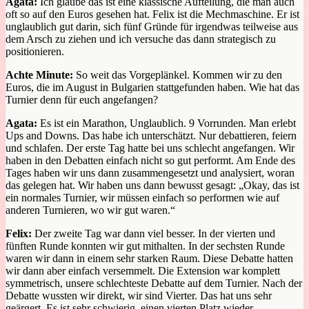
Agata:
Ich glaube das ist
ei
ne klassische Aufteilung
, die man auch
oft so auf den Euros gesehen hat.
Felix ist
die
Mec
h
maschine. Er ist
unglaublich gut darin, sich fünf Gründe für irgendwas teilweise aus
dem Arsch zu ziehen und ich versuche das
dann
strategisch zu
positionieren.
Achte Minute:
So weit das Vorgeplänkel. Kommen wir zu den
Euros, die im August in Bulgarien stattgefunden haben. Wie hat das
Turnier denn für euch angefangen?
Agata:
Es ist ein Marathon, Unglaublich. 9 Vorrunden.
Man erlebt
Up
s
and Downs.
Das habe ich unterschätzt. Nur debattieren, feiern
und schlafen.
Der erste Tag hatte bei uns schlecht angefangen. Wir
haben
in den Debatten
einfach nicht
so gut performt.
Am Ende des
Tages haben wir uns dann zusammengesetzt und analysiert, woran
das gelegen hat. Wir haben uns dann bewusst gesagt
: „O
kay, das ist
ein normales Turnier, wir müssen einfach so performen wie
auf
anderen Turnieren, wo wir gut waren.
“
Felix:
Der zweite Tag war
dann
viel besser
. In
der vierten und
fünften Runde
konnten wir gut mithalten.
In der sechsten Runde
waren wir
dann
in einem
sehr
starken Raum
.
Diese Debatt
e
hatten
wir dann
aber
einfach versemmelt.
Die Extension war komplett
symmetrisch
, unsere schlechteste Debatte auf dem Turnier.
Nach der
Debatte wussten wir direkt, wir sind Vierter.
Das hat uns sehr
geärgert.
Es ist
sehr
schwierig, einen vierten Platz wieder