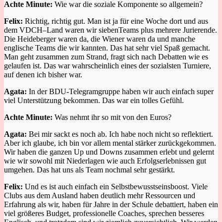
Achte Minute:
Wie war die soziale Komponente so allgemein?
Felix:
Richtig
,
richtig gut. Man ist
ja für
eine Woche dort und aus
dem VDCH
–
Land waren wir s
ieben
Teams plus
mehrere
Jurierende.
Die Heideberger waren da, die Wiener waren da
und
manche
englische Teams
die wir kannten.
Das hat sehr viel Spaß gemacht.
Man geht zusammen zum Strand, fragt sich nach Debatten wie es
gelaufen ist
.
Das war wahrscheinlich eines der sozialsten Turniere,
auf denen ich bisher
war.
Agata:
In der BDU
-Telegramgruppe
haben wir auch einfach super
viel Unterstützung bekommen. Das war ein
tolles
Gefühl.
Achte Minute:
Was nehmt ihr so mit von den Euros?
Agata:
Bei mir sackt es noch ab.
Ich habe noch nicht so reflektiert
.
Aber ich glaube, ich bin vor allem mental stärker zurückgekommen.
Wir haben die ganzen Up und Downs zusammen erlebt und gelernt
wie wir sowohl mit Niederlagen wie auch Erfolgserlebnissen gut
umgehen. Das hat uns als Team nochmal sehr gestärkt.
Felix:
Und es ist auch einfach ein
Selbstbewusstseinsbo
o
st.
Viele
Clubs aus dem Ausland haben deutlich mehr Ressourcen und
Erfahrung
als wir
, haben für Jahre in der Schule debattiert, haben ein
viel größeres Budget, professionelle Coaches,
sprechen besseres