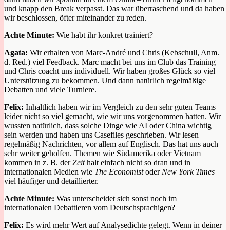
und knapp den Break verpasst
. Das war überraschend und da haben
wir beschlossen, öfter miteinander zu reden.
Achte Minute:
Wie habt ihr konkret trainiert?
Agata:
Wir
erhalten von Marc-André und Chris (Kebschull, Anm.
d. Red.) viel Feedback. Marc macht bei uns
im Club
das Training
und Chris coacht uns individuell.
Wir haben großes Glück so viel
Unterstützung zu bekommen.
Und dann natürlich regelmäßige
Debatten und viele Turniere.
Felix:
Inhaltlich
haben wir im Vergleich zu den sehr guten Teams
leider
nicht so viel gemacht, wie wir uns vorgenommen hatten.
Wir
wussten natürlich,
dass solche Dinge wie AI oder China wichtig
sein werden
und haben uns Casefiles geschrieben
.
Wir lesen
regelmäßig Nachrichten, vor allem auf Englisch
.
Das hat uns auch
sehr weiter geholfen.
Themen wie
Südamerika oder Vietnam
kommen
in
z. B.
der
Zeit
halt einfach nicht so dran und in
internationalen Medien
wie
The Economist
oder
New York Times
viel häufiger und detaillierter.
Achte Minute:
Was unterscheidet sich sonst noch im
internationalen Debattieren vom
D
eutschsprachigen?
Felix:
Es wird mehr Wert auf
Analysedichte
gelegt
.
Wenn in deiner