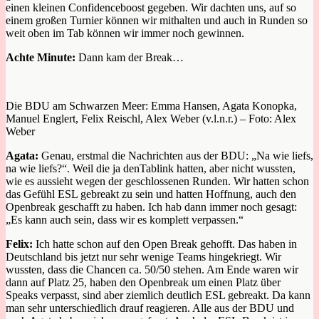
ei
nen kleinen Confidenceboost gegeben. Wir dachten
uns
, auf so
einem großen Turnier können wir mithalten und auch in Runden so
weit oben im Tab
können wir immer noch gewinnen.
Achte Minute:
Dann kam der Break…
Die BDU am Schwarzen Meer: Emma Hansen, Agata Konopka,
Manuel Englert, Felix Reischl, Alex Weber (v.l.n.r.) – Foto: Alex
Weber
Agata:
Genau, erstmal die Nachrichten aus der BDU
: „N
a wie liefs,
na wie liefs
?“.
W
eil die
ja den
Tablink hatten
,
aber nicht
wussten,
wie es aussieht wegen der geschlossenen Runden. Wir hatten schon
das Gefühl ESL gebreakt zu sein und hatten Hoffnung, auch den
Openbreak geschafft zu haben. Ich
hab
dann immer noch gesagt
:
„Es kann auch sein, dass wir es komplett verpassen.“
Felix:
Ich hatte schon auf den Open
Br
eak gehofft. Das
haben in
Deutschland bis jetzt nur sehr wenige Teams hingekriegt.
Wir
wussten
, dass die Chancen ca. 50/50 stehen. Am Ende waren wir
dann auf Platz 25, haben den Openbreak um einen Platz
über
Speaks
verpasst, sind aber ziemlich deutlich ESL gebreakt.
Da kann
man sehr unterschiedlich drauf reagieren. Alle aus der BDU und