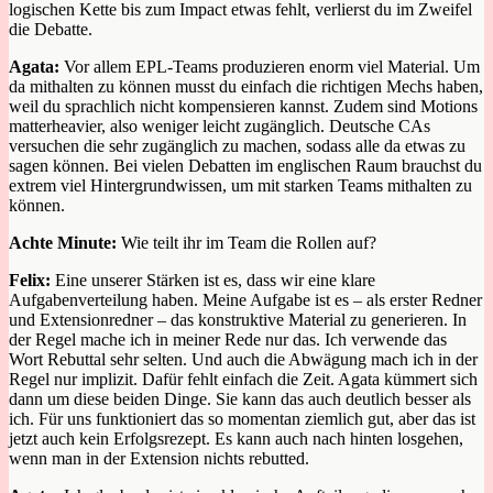
logischen Kette bis zum Impact etwas fehlt, verlierst du im Zweifel
die Debatte.
Agata:
Vor allem EPL-Teams produzieren
enorm viel Material. Um
da mithalten zu können musst du einfach die richtigen Mechs haben,
weil du sprachlich nicht kompensieren kannst. Zudem sind
Motions
m
atterheavier
, also weniger leicht zugänglich. Deutsche CAs
versuchen die sehr zugänglich zu machen, sodass alle da etwas zu
sagen können.
Bei vielen Debatten im englischen Raum brauchst du
extrem viel
Hintergrundwissen, um
mit
starken Teams mithalten zu
können.
Achte Minute:
Wie teilt ihr im Team die Rollen auf?
Felix:
Eine unserer Stärken
ist
es
, dass wir
ei
ne klar
e
Aufgabenverteilung haben. Meine Aufgabe ist es
–
als erster Redner
und Extensionredner
–
das konstruktive Material zu generieren. In
der Regel mache ich
in meiner Rede
nur das.
Ich verwende das
Wort Rebu
t
ta
l
sehr selten
.
Und auch die Abwägung mach
ich in der
Regel nur implizit.
Dafür fehlt einfach die Zei
t.
Agata
kümmert sich
dann um die
se
beiden Dinge.
Sie kann das auch deutlich besser als
ich.
Für uns funktioniert das so momentan
ziemlich gut
, aber das ist
jetzt auch kein Erfolgsrezept. Es kann auch nach hinten losgehen,
wenn man in der Extension nichts rebutted.