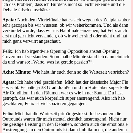
ich das Problem, dass ich Burdens nicht
so leicht erkenne und die
Debatte falsch einschätze.
Agata:
Nach dem Viertelfinale hat es sich
wegen des Zeitplans
aber
sehr
gezogen
bis wir wussten, ob wir weiterkommen.
Und
als dann
verkündet wurde
,
dass wir ins Halbfinale einziehen, hat Felix auch
erst mal gar nicht verstanden, ob wir weiter sind oder nicht und hat
mich ganz verwirrt angeschaut.
Felix:
Ich
hab
irgendwie Opening Opposition
anstatt Opening
Government
verstanden
. S
o
ne halbe Minute stand ich da
nn
einfach
da
und war so
: „Warte, was ist gerade passiert?“.
Achte Minute:
Wie habt ihr euch denn so die Wartezeit vertrieben?
Agata:
Ich habe viel geschlafen. Mich hat der klassische Major
Flu
erwischt. Es hatte ja 38 Grad draußen und im Hotel aber
super kalte
Air Condition. In den Räumen war es wie in ner Sauna. Du hast
getropft, das war auch körperlich super anstrengend. Also ich
hab
geschlafen, Felix ist viel spazieren gegangen.
Felix:
M
ich hat
die Wartezeit
primär gestresst.
Insbesondere die
Outrounds waren
für mich
mental
ziemlich
anstrengend. Nicht nur
die geistige Leistung in den Debatten
, sondern auch die emotionale
Anstrengung.
In den Outrounds ist dann Publikum da, die anderen