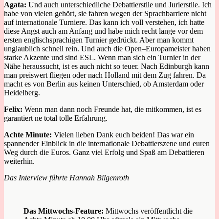
Agata:
Und auch unterschiedliche Debattierstile und Jurierstile
. Ich
habe
von vielen gehört
,
sie fahren wegen der Sprachbarriere nicht
auf internationale Turniere
. Das kann ich voll verstehen, ich hatte
diese Angst auch am Anfang und habe mich recht lange vor dem
ersten englischsprachige
n
Turnier gedrückt. A
ber man kommt
unglaublich schnell rein.
Und a
uch die Open
–
Europameister haben
starke Akzente und sind ESL.
Wenn man sich ein Turnier in der
Nähe heraussucht, ist es auch nicht so teuer.
Nach Edinburgh kann
man preiswert fliegen oder nach Holland mit dem Zug fahren. Da
macht es von Berlin aus keinen Unterschied, ob Amsterdam oder
Heidelberg.
Felix:
Wenn man dann noch Freunde hat, die mitkommen, ist es
garantiert ne
total tolle
Erfahrung.
Achte Minute:
Vielen lieben Dank euch beiden! Das war ein
spannender Einblick in die internationale Debattierszene und euren
Weg durch die Euros. Ganz viel Erfolg und Spaß am Debattieren
weiterhin.
Das Interview führte Hannah Bilgenroth
Das Mittwochs-Feature:
Mittwochs veröffentlicht die