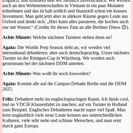
Englisch,
und
trotzdem sind wir ziemlich zuversichtlich.
Wir
werden
auch an den
Weltmeisterschaften in Vietnam in ein paar Monaten
teilnehmen
und das ist halt zeitlich und finanziell schon ein krasses
Investment.
Man geht jetzt aber in stärkere Räume
gegen Leute aus
Oxford
und denkt sich
: „
Hier kann alles passieren
, die kochen auch
nur mit Wasser
.
“
(Credits für dieses Zitat an alle Berliner Dinos
😊
)
.
Achte Minute:
Welche nächsten Turniere stehen denn an?
Agata:
Die Worlds Prep Season steht an, wir werden
viel
international debattieren, aber auch deutschsprachig
.
Unser nächstes
Turnier ist der Röntgen-Cup in Würzburg
.
Wir werden auch
gemeinsam bei der nächsten DDM antreten.
Achte Minute:
Was wollt ihr noch loswerden?
Agata:
Kommt alle auf die Campus-Debatte Berlin und die DDM
2025.
Felix:
Debattiert mehr im englischsprachigen Raum. Ich fänds cool,
mal ne
VDCH Klassenfahrt
zu machen, auf ein Turnier in Holland
zum Beispiel. Englisches Debattieren macht super viel Spaß. Man
lernt unglaublich viele neue Leute kennen aus unterschiedlichen
Kulturen, viele sehr
nette und schlaue
Menschen
, und man reist
durch ganz Europa.