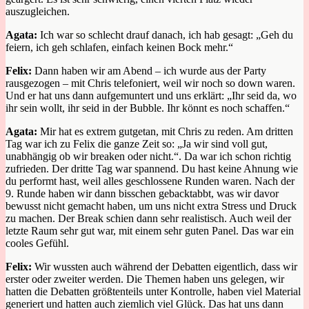
auszugleichen.
Agata:
Ich war so schlecht drauf danach, ich
hab
gesagt
: „G
eh du
feiern, ich geh schlafen, einfach keinen Bock mehr.
“
Felix:
Dann haben wir am Abend
–
ich wurde aus der Party
rausgezogen
–
mit Chris telefoniert, weil wir noch so down waren.
Und er hat uns dann aufgemuntert und uns erklärt
: „I
hr seid da
,
wo
ihr sein wollt, ihr seid in der Bubble
. I
hr könnt es noch schaffen.
“
Agata:
Mir hat es
extrem gutgetan
,
mit Chris zu reden.
Am dritten
Tag war ich zu Felix die ganze Zeit so
: „J
a wir sind voll gut,
unabhängig ob wir breaken oder nicht.
“.
Da war ich schon richtig
zufrieden. Der dritte Tag war spannend. Du hast keine Ahnung wie
du performt hast
, weil alles geschlossene Runden waren
. Nach der
9. Runde haben wir dann bisschen gebacktabbt, was wir davor
bewusst nicht gemacht haben, um uns nicht extra Stress und Druck
zu machen.
Der Break schien dann sehr realistisch. Auch weil der
letzte
Raum sehr gut war
,
mit einem sehr guten Panel. Das
war ein
cooles Gefühl
.
Felix:
Wir wussten auch
während der Debatten eigentlich, dass wir
erster oder zweiter werden. Die Themen haben uns
gelegen,
wir
hatten
die Debatte
n
größtenteils
unter Kontrolle,
haben viel Material
generiert
und hatten auch ziemlich viel Glück. Das hat uns dann