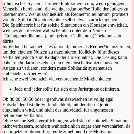
solidarisches System. Turniere funktionieren nur, wenn genügend
Menschen bereit sind, die weniger glamouröse Rolle der Judges zu
übernehmen. Wer ausschließlich als Redner*in teilnimmt, profitiert
von der Solidarität anderer, ohne selbst etwas zurückzugeben.
Die Spieltheorie hat für solche Situationen ein Konzept entwickelt,
welches den meisten wahrscheinlich unter dem Namen
„Gefangenendilemma (engl. prisoner’s dilemma)“ bekannt sein
dürfte:
Individuell betrachtet ist es rational, immer als Redner*in anzutreten,
um den eigenen Nutzen zu maximieren. Kollektiv führt dieses
Verhalten jedoch zum Kollaps der Jurierqualität. Die Lösung kann
daher nicht darin bestehen, den Gemeinschaftsnutzen aus den
Augen zu verlieren, sondern muss Solidarität systematisch
einbeziehen. Aber wie?
Ich sehe zwei potenziell vielversprechende Möglichkeiten:
Jede und jeder sollte für sich eine Jurierquote definieren.
Ob 80:20, 50:50 oder irgendwas dazwischen ist völlig egal.
Entscheidend ist die Verbindlichkeit, mit der diese Quote
eingehalten wird, und nicht das individuell für angemessen
befundene Verhältnis.
Ohne solche Selbstverpflichtungen wird sich die aktuelle Situation
nicht verbessern, sondern wahrscheinlich sogar eher verschärfen, da
schon jetzt erfahrene Jurierende zunehmend die Motivation