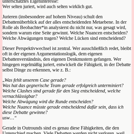
unterschätztes Eigeninteresse:
Wer selten juriert, wird auch selten wirklich gut.
Jurieren (insbesondere auf hohem Niveau) schult den
Debattenüberblick auf der alles entscheidenden Metaebene. In der
Rolle als Beobachter*in analysierst du nicht nur, was gesagt wird,
sondern warum eine Seite gewinnt. Welche Nuancen entscheiden?
Welche Abwägungen tragen? Welche Lücken sind entscheidend?
Dieser Perspektivwechsel ist zentral. Wer ausschließlich redet, bleibt
oft in der eigenen Argumentationslogik, dem eigenen
Debattenverständnis, den eigenen Denkmustern gefangen. Wer
hingegen regelmäßig juriert, entwickelt die Fähigkeit, in der Debatte
selbst Dinge zu erkennen, wie z. B.:
„
Was fehlt unserem Case gerade?
Was hat das gegnerische Team gerade erfolgreich unterminiert?
Welche Clashes sind gerade für den Sieg entscheidend, welche
vernachlässigbar?
Welche Abwägung wird die Runde entscheiden?
Welche Nuance müsste gerade entscheidend dafür sein, dass ich
diese Debatte gewinne?
usw…“
Gerade in Outrounds sind es genau diese Fähigkeiten, die den
Unterschied machen. Viele Debatten werden nicht verloren, weil