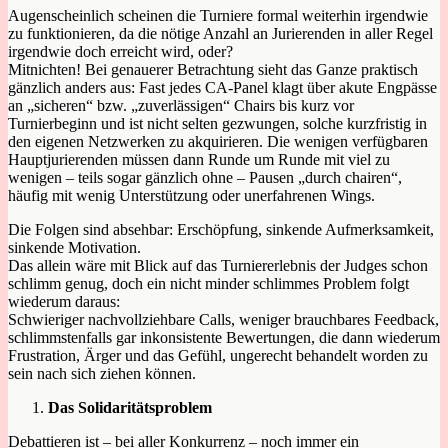
Augenscheinlich scheinen die Turniere formal weiterhin irgendwie
zu funktionieren, da die nötige Anzahl an Jurierenden in aller Regel
irgendwie doch erreicht wird, oder?
Mitnichten! Bei genauerer Betrachtung sieht das Ganze praktisch
gänzlich anders aus: Fast jedes CA-Panel klagt über akute Engpässe
an „sicheren“ bzw. „zuverlässigen“ Chairs bis kurz vor
Turnierbeginn und ist nicht selten gezwungen, solche kurzfristig in
den eigenen Netzwerken zu akquirieren. Die wenigen verfügbaren
Hauptjurierenden müssen dann Runde um Runde mit viel zu
wenigen – teils sogar gänzlich ohne – Pausen „durch chairen“,
häufig mit wenig Unterstützung oder unerfahrenen Wings.
Die Folgen sind absehbar: Erschöpfung, sinkende Aufmerksamkeit,
sinkende Motivation.
Das allein wäre mit Blick auf das Turniererlebnis der Judges schon
schlimm genug, doch ein nicht minder schlimmes Problem folgt
wiederum daraus:
Schwieriger nachvollziehbare Calls, weniger brauchbares Feedback,
schlimmstenfalls gar inkonsistente Bewertungen, die dann wiederum
Frustration, Ärger und das Gefühl, ungerecht behandelt worden zu
sein nach sich ziehen können.
Das Solidaritätsproblem
Debattieren ist – bei aller Konkurrenz – noch immer ein