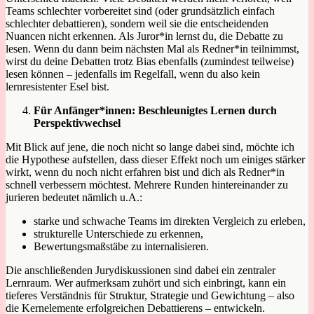
Teams schlechter vorbereitet sind (oder grundsätzlich einfach
schlechter debattieren), sondern weil sie die entscheidenden
Nuancen nicht erkennen. Als Juror*in lernst du, die Debatte zu
lesen. Wenn du dann beim nächsten Mal als Redner*in teilnimmst,
wirst du deine Debatten trotz Bias ebenfalls (zumindest teilweise)
lesen können – jedenfalls im Regelfall, wenn du also kein
lernresistenter Esel bist.
Für Anfänger*innen: Beschleunigtes Lernen durch
Perspektivwechsel
Mit Blick auf jene, die noch nicht so lange dabei sind, möchte ich
die Hypothese aufstellen, dass dieser Effekt noch um einiges stärker
wirkt, wenn du noch nicht erfahren bist und dich als Redner*in
schnell verbessern möchtest. Mehrere Runden hintereinander zu
jurieren bedeutet nämlich u.A.:
starke und schwache Teams im direkten Vergleich zu erleben,
strukturelle Unterschiede zu erkennen,
Bewertungsmaßstäbe zu internalisieren.
Die anschließenden Jurydiskussionen sind dabei ein zentraler
Lernraum. Wer aufmerksam zuhört und sich einbringt, kann ein
tieferes Verständnis für Struktur, Strategie und Gewichtung – also
die Kernelemente erfolgreichen Debattierens – entwickeln.