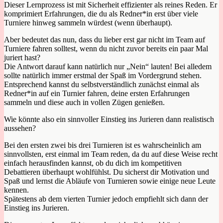
Dieser Lernprozess ist mit Sicherheit effizienter als reines Reden. Er
komprimiert Erfahrungen, die du als Redner*in erst über viele
Turniere hinweg sammeln würdest (wenn überhaupt).
Aber bedeutet das nun, dass du lieber erst gar nicht im Team auf
Turniere fahren solltest, wenn du nicht zuvor bereits ein paar Mal
juriert hast?
Die Antwort darauf kann natürlich nur „Nein“ lauten! Bei alledem
sollte natürlich immer erstmal der Spaß im Vordergrund stehen.
Entsprechend kannst du selbstverständlich zunächst einmal als
Redner*in auf ein Turnier fahren, deine ersten Erfahrungen
sammeln und diese auch in vollen Zügen genießen.
Wie könnte also ein sinnvoller Einstieg ins Jurieren dann realistisch
aussehen?
Bei den ersten zwei bis drei Turnieren ist es wahrscheinlich am
sinnvollsten, erst einmal im Team reden, da du auf diese Weise recht
einfach herausfinden kannst, ob du dich im kompetitiven
Debattieren überhaupt wohlfühlst. Du sicherst dir Motivation und
Spaß und lernst die Abläufe von Turnieren sowie einige neue Leute
kennen.
Spätestens ab dem vierten Turnier jedoch empfiehlt sich dann der
Einstieg ins Jurieren.