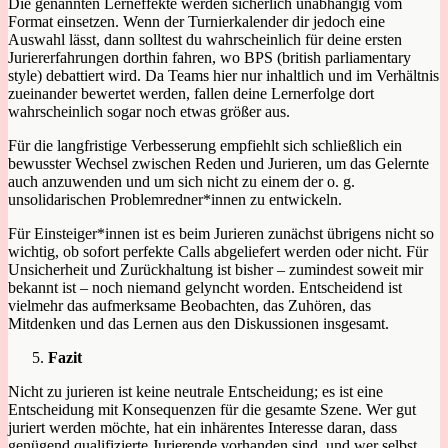
Die genannten Lerneffekte werden sicherlich unabhängig vom
Format einsetzen. Wenn der Turnierkalender dir jedoch eine
Auswahl lässt, dann solltest du wahrscheinlich für deine ersten
Juriererfahrungen dorthin fahren, wo BPS (british parliamentary
style) debattiert wird. Da Teams hier nur inhaltlich und im Verhältnis
zueinander bewertet werden, fallen deine Lernerfolge dort
wahrscheinlich sogar noch etwas größer aus.
Für die langfristige Verbesserung empfiehlt sich schließlich ein
bewusster Wechsel zwischen Reden und Jurieren, um das Gelernte
auch anzuwenden und um sich nicht zu einem der o. g.
unsolidarischen Problemredner*innen zu entwickeln.
Für Einsteiger*innen ist es beim Jurieren zunächst übrigens nicht so
wichtig, ob sofort perfekte Calls abgeliefert werden oder nicht. Für
Unsicherheit und Zurückhaltung ist bisher – zumindest soweit mir
bekannt ist – noch niemand gelyncht worden. Entscheidend ist
vielmehr das aufmerksame Beobachten, das Zuhören, das
Mitdenken und das Lernen aus den Diskussionen insgesamt.
Fazit
Nicht zu jurieren ist keine neutrale Entscheidung; es ist eine
Entscheidung mit Konsequenzen für die gesamte Szene. Wer gut
juriert werden möchte, hat ein inhärentes Interesse daran, dass
genügend qualifizierte Jurierende vorhanden sind, und wer selbst