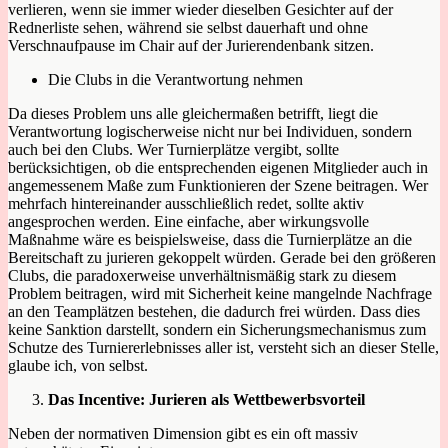
verlieren, wenn sie immer wieder dieselben Gesichter auf der
Rednerliste sehen, während sie selbst dauerhaft und ohne
Verschnaufpause im Chair auf der Jurierendenbank sitzen.
Die Clubs in die Verantwortung nehmen
Da dieses Problem uns alle gleichermaßen betrifft, liegt die
Verantwortung logischerweise nicht nur bei Individuen, sondern
auch bei den Clubs. Wer Turnierplätze vergibt, sollte
berücksichtigen, ob die entsprechenden eigenen Mitglieder auch in
angemessenem Maße zum Funktionieren der Szene beitragen. Wer
mehrfach hintereinander ausschließlich redet, sollte aktiv
angesprochen werden. Eine einfache, aber wirkungsvolle
Maßnahme wäre es beispielsweise, dass die Turnierplätze an die
Bereitschaft zu jurieren gekoppelt würden. Gerade bei den größeren
Clubs, die paradoxerweise unverhältnismäßig stark zu diesem
Problem beitragen, wird mit Sicherheit keine mangelnde Nachfrage
an den Teamplätzen bestehen, die dadurch frei würden. Dass dies
keine Sanktion darstellt, sondern ein Sicherungsmechanismus zum
Schutze des Turniererlebnisses aller ist, versteht sich an dieser Stelle,
glaube ich, von selbst.
Das Incentive: Jurieren als Wettbewerbsvorteil
Neben der normativen Dimension gibt es ein oft massiv