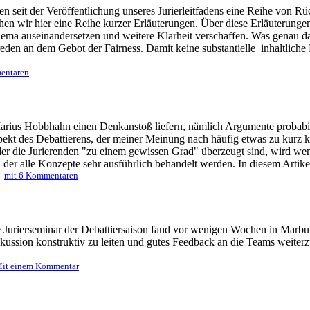
n seit der Veröffentlichung unseres Jurierleitfadens eine Reihe von R
chen wir hier eine Reihe kurzer Erläuterungen. Über diese Erläuterunge
a auseinandersetzen und weitere Klarheit verschaffen. Was genau darf
eden an dem Gebot der Fairness. Damit keine substantielle inhaltliche
entaren
rius Hobbhahn einen Denkanstoß liefern, nämlich Argumente probabili
pekt des Debattierens, der meiner Meinung nach häufig etwas zu kurz kom
 die Jurierenden "zu einem gewissen Grad" überzeugt sind, wird wenig
er alle Konzepte sehr ausführlich behandelt werden. In diesem Artikel 
|
mit 6 Kommentaren
 Jurierseminar der Debattiersaison fand vor wenigen Wochen in Marburg
rdiskussion konstruktiv zu leiten und gutes Feedback an die Teams weit
it einem Kommentar