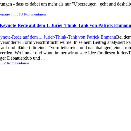
ungen - dass es dabei um mehr als nur "Überzeugen" geht und deshalb ein
eature
|
mit 18 Kommentaren
: Keynote-Rede auf dem 1. Jurier-Think-Tank von Patrick Ehman
Bei dem
eränderter Form verschriftlicht wurde. In seinem Beitrag analysiert Pa
f und plädiert für einen "vorurteilsfreien und nachhaltigen, einen ro
 werden. Wo immer und wann immer wir unsere Idee für diesen Jurier-
er Debattierclub und ...
it 2 Kommentaren