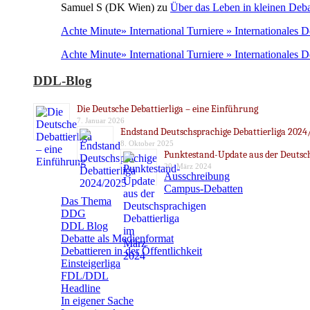
Samuel S (DK Wien)
zu
Über das Leben in kleinen Deba
Achte Minute» International Turniere » Internationales 
Achte Minute» International Turniere » Internationales 
DDL-Blog
Die Deutsche Debattierliga – eine Einführung
7. Januar 2026
Endstand Deutschsprachige Debattierliga 2024
8. Oktober 2025
Punktestand-Update aus der Deutsch
20. März 2024
Ausschreibung
Campus-Debatten
Das Thema
DDG
DDL Blog
Debatte als Medienformat
Debattieren in der Öffentlichkeit
Einsteigerliga
FDL/DDL
Headline
In eigener Sache