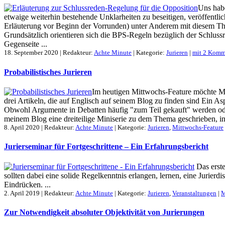
Uns habe
etwaige weiterhin bestehende Unklarheiten zu beseitigen, veröffentli
Erläuterung vor Beginn der Vorrunden) unter Anderem mit diesem Them
Grundsätzlich orientieren sich die BPS-Regeln bezüglich der Schlussr
Gegenseite ...
18. September 2020 | Redakteur:
Achte Minute
| Kategorie:
Jurieren
|
mit 2 Komm
Probabilistisches Jurieren
Im heutigen Mittwochs-Feature möchte Ma
drei Artikeln, die auf Englisch auf seinem Blog zu finden sind Ein As
Obwohl Argumente in Debatten häufig "zum Teil gekauft" werden oder
meinem Blog eine dreiteilige Miniserie zu dem Thema geschrieben, in d
8. April 2020 | Redakteur:
Achte Minute
| Kategorie:
Jurieren
,
Mittwochs-Feature
Jurierseminar für Fortgeschrittene – Ein Erfahrungsbericht
Das erste
sollten dabei eine solide Regelkenntnis erlangen, lernen, eine Jurie
Eindrücken. ...
2. April 2019 | Redakteur:
Achte Minute
| Kategorie:
Jurieren
,
Veranstaltungen
|
M
Zur Notwendigkeit absoluter Objektivität von Jurierungen