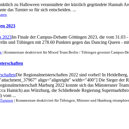
nktlich zu Halloween veranstaltete der kürzlich gegründete Hannah A
e das Turnier so für sich entscheiden. ...
aren
gen 2023
Im Finale der Campus-Debatte Göttingen 2023, die vom 31.03 - 0
rlin und Tübingen mit 278.60 Punkten gegen das Dancing Queen - mit
re
|
Kommentare deaktiviert
für Mixed Team Berlin / Tübingen gewinnt Campus-De
terschaften
Die Regionalmeisterschaften 2022 sind vorbei! In Heidelberg, 
"attachment_37967" align="alignright" width="400"] Die Sieger der
Regionalmeisterschaft Marburg 2022 konnte sich das Münsteraner Team
ca Hainich) aus Würzburg, die Schließende Regierung Supermarktbrotv
) vom ...
Turniere
|
Kommentare deaktiviert
für Tübingen, Münster und Hamburg triumphier