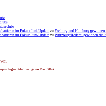
lubs
clubs
ttierclubs
Debattieren im Fokus: Juni-Update
zu
Freiburg und Hamburg gewinnen
Debattieren im Fokus: Juni-Update
zu
Würzburg/Rederei gewinnen die K
/2025
sprachigen Debattierliga im März 2024