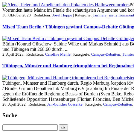
Pü
Vorrunden hatte Mainz im Finale die schaurigsten Argumente und konnt
30. Oktober 2023 | Redakteur:
Josef Hoppe
| Kategorie:
Turniere
|
mit 2 Komment
Mixed Team Berlin / Tübingen gewinnt Campus-Debatte Göttin
Bärlin (Konrad Gütschow, Sabine Wilke und Markus Schmidt) aus Be
und Tübingen mit 268.60 durch. ...
2. April 2023 | Redakteur:
Caroline Mehle
| Kategorie:
Campus-Debatten
,
Turnie
Tübingen, Münster und Hamburg triumphieren bei Regionalmeis
Tübingen, Münster und Hamburg durch. Regio Marburg [caption id=
/ Brüder Grimm Debattierclub Marburg e.V.[/caption] Im Finale der 
gegen die Eröffnende Regierung Beasts of Burden (Sven Bake, Rebec
Schließende Opposition Hansenburger (Florian Fabricius, Ben Michel
28. April 2022 | Redakteur:
Jan-Gunther Gosselke
| Kategorie:
Campus-Debatten
,
Suche