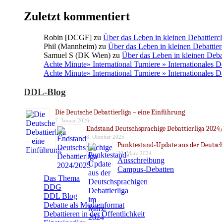
Zuletzt kommentiert
Robin [DCGF]
zu
Über das Leben in kleinen Debattierc
Phil (Mannheim)
zu
Über das Leben in kleinen Debattier
Samuel S (DK Wien)
zu
Über das Leben in kleinen Deba
Achte Minute» International Turniere » Internationales 
Achte Minute» International Turniere » Internationales 
DDL-Blog
Die Deutsche Debattierliga – eine Einführung
7. Januar 2026
Endstand Deutschsprachige Debattierliga 2024
8. Oktober 2025
Punktestand-Update aus der Deutsch
20. März 2024
Ausschreibung
Campus-Debatten
Das Thema
DDG
DDL Blog
Debatte als Medienformat
Debattieren in der Öffentlichkeit