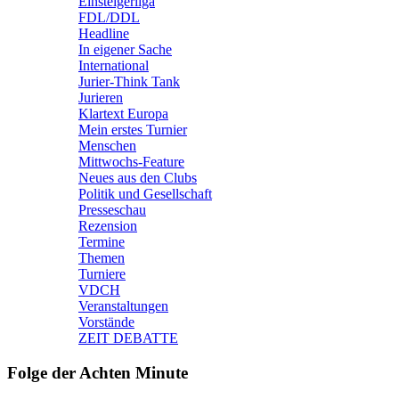
Einsteigerliga
FDL/DDL
Headline
In eigener Sache
International
Jurier-Think Tank
Jurieren
Klartext Europa
Mein erstes Turnier
Menschen
Mittwochs-Feature
Neues aus den Clubs
Politik und Gesellschaft
Presseschau
Rezension
Termine
Themen
Turniere
VDCH
Veranstaltungen
Vorstände
ZEIT DEBATTE
Folge der Achten Minute