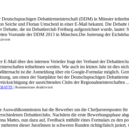
47
Sonnenstunden
und
6667,5
er Deutschsprachigen Debattiermeisterschaft (DDM) in Münster teilneh
Debattierminuten:
Seiche und Florian Umscheid in einer E-Mail bekannt. Die Debatte ist
Die
DDM
 Debatte, die im Debattierclub Freiburg aufgezeichnet wurde, lautet:
in
iten Vorrunde der DDM 2013 in München.Die Jurierung der Eichdebatte
Münster
für
tiviert
beginnt
Eichdebatte
für
DDM-
Juroren
ner E-Mail über den internen Verteiler fragt der Verband der Debattie
veröffentlicht
erschaften teilnehmen werden. Wie auch im letzten Jahr ist dies nicht 
Mitternacht ist die Anmeldung über ein Google-Formular möglich. G
setzung, um einen der Startplätze bei der Deutschsprachigen Debattie
rücksichtigung der ausrichtenden Clubs der Regionalmeisterschaften ..
für
EBATTE
|
Kommentare deaktiviert
Regionalmeisterschaften
2015:
Bedarfsabfrage
und
e Auswahlkommission hat die Bewerber um die Chefjurorenposten für d
Zuschnitt
rschiedenen Debattierclubs. Nachdem die erste Bewerbungsphase abge
nna Mattes, nun dazu auf, Feedback mithilfe eines Formulars zu den po
mehreren dieser JurorInnen in schweren Runden richtig/falsch juriert, 