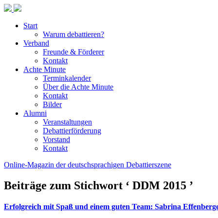
Start
Warum debattieren?
Verband
Freunde & Förderer
Kontakt
Achte Minute
Terminkalender
Über die Achte Minute
Kontakt
Bilder
Alumni
Veranstaltungen
Debattierförderung
Vorstand
Kontakt
Online-Magazin der deutschsprachigen Debattierszene
Beiträge zum Stichwort ‘ DDM 2015 ’
Erfolgreich mit Spaß und einem guten Team: Sabrina Effenberg