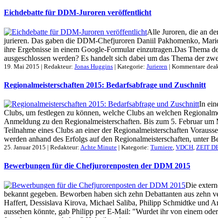
Eichdebatte für DDM-Juroren veröffentlicht
Alle Juroren, die an d
jurieren. Das gaben die DDM-Chefjuroren Daniil Pakhomenko, Marion 
ihre Ergebnisse in einem Google-Formular einzutragen.Das Thema der
ausgeschlossen werden? Es handelt sich dabei um das Thema der zwe
19. Mai 2015 | Redakteur:
Jonas Huggins
| Kategorie:
Jurieren
|
Kommentare deak
Regionalmeisterschaften 2015: Bedarfsabfrage und Zuschnitt
In ei
Clubs, um festlegen zu können, welche Clubs an welchen Regionalmeist
Anmeldung zu den Regionalmeisterschaften. Bis zum 5. Februar um 
Teilnahme eines Clubs an einer der Regionalmeisterschaften Voraus
werden anhand des Erfolgs auf den Regionalmeisterschaften, unter Be
25. Januar 2015 | Redakteur:
Achte Minute
| Kategorie:
Turniere
,
VDCH
,
ZEIT D
Bewerbungen für die Chefjurorenposten der DDM 2015
Die extern
bekannt gegeben. Beworben haben sich zehn Debattanten aus zehn ve
Haffert, Dessislava Kirova, Michael Saliba, Philipp Schmidtke und A
aussehen könnte, gab Philipp per E-Mail: "Wurdet ihr von einem oder 