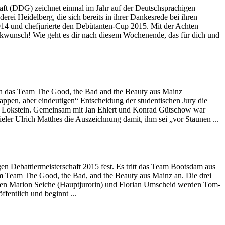
aft (DDG) zeichnet einmal im Jahr auf der Deutschsprachigen
ei Heidelberg, die sich bereits in ihrer Dankesrede bei ihren
014 und chefjurierte den Debütanten-Cup 2015. Mit der Achten
ückwunsch! Wie geht es dir nach diesem Wochenende, das für dich und
ich das Team The Good, the Bad and the Beauty aus Mainz
nappen, aber eindeutigen“ Entscheidung der studentischen Jury die
rt Lokstein. Gemeinsam mit Jan Ehlert und Konrad Gütschow war
pieler Ulrich Matthes die Auszeichnung damit, ihm sei „vor Staunen ...
en Debattiermeisterschaft 2015 fest. Es tritt das Team Bootsdam aus
om Team The Good, the Bad, and the Beauty aus Mainz an. Die drei
oren Marion Seiche (Hauptjurorin) und Florian Umscheid werden Tom-
ffentlich und beginnt ...