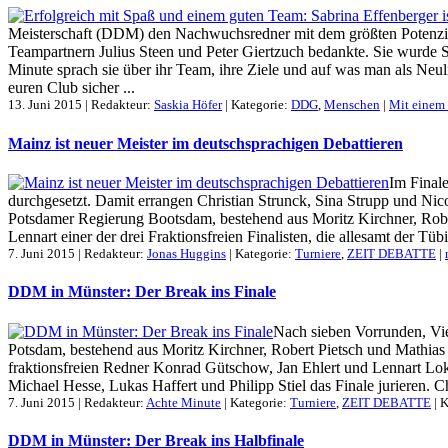
Meisterschaft (DDM) den Nachwuchsredner mit dem größten Potenzial a
Teampartnern Julius Steen und Peter Giertzuch bedankte. Sie wurde 
Minute sprach sie über ihr Team, ihre Ziele und auf was man als Neu
euren Club sicher ...
13. Juni 2015 | Redakteur:
Saskia Höfer
| Kategorie:
DDG
,
Menschen
|
Mit einem
Mainz ist neuer Meister im deutschsprachigen Debattieren
Im Final
durchgesetzt. Damit errangen Christian Strunck, Sina Strupp und Nico
Potsdamer Regierung Bootsdam, bestehend aus Moritz Kirchner, Rob
Lennart einer der drei Fraktionsfreien Finalisten, die allesamt der T
7. Juni 2015 | Redakteur:
Jonas Huggins
| Kategorie:
Turniere
,
ZEIT DEBATTE
|
DDM in Münster: Der Break ins Finale
Nach sieben Vorrunden, Vier
Potsdam, bestehend aus Moritz Kirchner, Robert Pietsch und Mathia
fraktionsfreien Redner Konrad Gütschow, Jan Ehlert und Lennart Lo
Michael Hesse, Lukas Haffert und Philipp Stiel das Finale jurieren. Ch
7. Juni 2015 | Redakteur:
Achte Minute
| Kategorie:
Turniere
,
ZEIT DEBATTE
|
K
DDM in Münster: Der Break ins Halbfinale