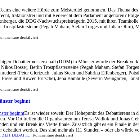
Münster:
Der
Teams eine weitere Hürde zum Meistertitel genommen. Das Thema des Vi
Break
echt, fraktionsfrei und mit Rederecht dem Parlament angehören? Folge
ins
Finale
nberger, die DDG-Nachwuchspreisträgerin 2015, mit ihren Teamkollegen
 Trostpflastersteine (Pegah Maham, Stefan Torges und Julian Ohm), M
für
ommentare deaktiviert
DDM
in
Münster:
Der
higen Debattiermeisterschaft (DDM) in Münster wurde der Break verkü
Break
d Nikos Bosse), Berlin Trostpflastersteine (Pegah Maham, Stefan Torg
ins
Halbfinale
önrederei (Peter Giertzuch, Julius Steen und Sabrina Effenberger), P
ka Frese und Ruwen Fritsche), Jena Bambule (Severin Weingarten, Jonat
für
ommentare deaktiviert
DDM
in
ünster beginnt
Münster:
Der
Es ist wieder soweit: Der Höhepunkt des Debattierens in d
Break
ren. Vor Ort treffen die Organisatoren um Teresa Widlok und Jonas Geise
ins
Viertelfinale
en und ein Break ins Viertelfinale. Zusätzlich gibt es ein Finale in
ebattiert werden. Das sind mehr als 111 Stunden – oder als würde vo
für
e
,
ZEIT DEBATTE
|
Kommentare deaktiviert