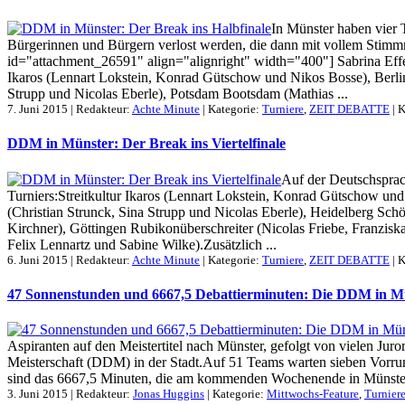
In Münster haben vier 
Bürgerinnen und Bürgern verlost werden, die dann mit vollem Stimmr
id="attachment_26591" align="alignright" width="400"] Sabrina Effe
Ikaros (Lennart Lokstein, Konrad Gütschow und Nikos Bosse), Berlin
Strupp und Nicolas Eberle), Potsdam Bootsdam (Mathias ...
7. Juni 2015 | Redakteur:
Achte Minute
| Kategorie:
Turniere
,
ZEIT DEBATTE
|
K
DDM in Münster: Der Break ins Viertelfinale
Auf der Deutschsprac
Turniers:Streitkultur Ikaros (Lennart Lokstein, Konrad Gütschow un
(Christian Strunck, Sina Strupp und Nicolas Eberle), Heidelberg Sch
Kirchner), Göttingen Rubikonüberschreiter (Nicolas Friebe, Franzis
Felix Lennartz und Sabine Wilke).Zusätzlich ...
6. Juni 2015 | Redakteur:
Achte Minute
| Kategorie:
Turniere
,
ZEIT DEBATTE
|
K
47 Sonnenstunden und 6667,5 Debattierminuten: Die DDM in M
Aspiranten auf den Meistertitel nach Münster, gefolgt von vielen Juro
Meisterschaft (DDM) in der Stadt.Auf 51 Teams warten sieben Vorrund
sind das 6667,5 Minuten, die am kommenden Wochenende in Münster d
3. Juni 2015 | Redakteur:
Jonas Huggins
| Kategorie:
Mittwochs-Feature
,
Turnier