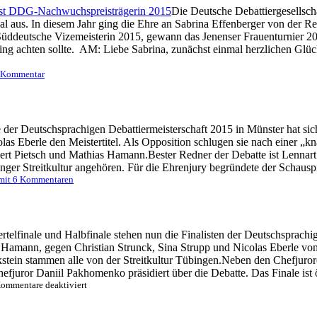
Die Deutsche Debattiergesellsch
us. In diesem Jahr ging die Ehre an Sabrina Effenberger von der Reder
Süddeutsche Vizemeisterin 2015, gewann das Jenenser Frauenturnier 2
ling achten sollte. AM: Liebe Sabrina, zunächst einmal herzlichen Gl
 Kommentar
e der Deutschsprachigen Debattiermeisterschaft 2015 in Münster hat s
las Eberle den Meistertitel. Als Opposition schlugen sie nach einer „k
ert Pietsch und Mathias Hamann.Bester Redner der Debatte ist Lenna
übinger Streitkultur angehören. Für die Ehrenjury begründete der Schaus
mit 6 Kommentaren
telfinale und Halbfinale stehen nun die Finalisten der Deutschsprachig
s Hamann, gegen Christian Strunck, Sina Strupp und Nicolas Eberle v
kstein stammen alle von der Streitkultur Tübingen.Neben den Chefjur
efjuror Daniil Pakhomenko präsidiert über die Debatte. Das Finale ist ö
für
ommentare deaktiviert
DDM
in