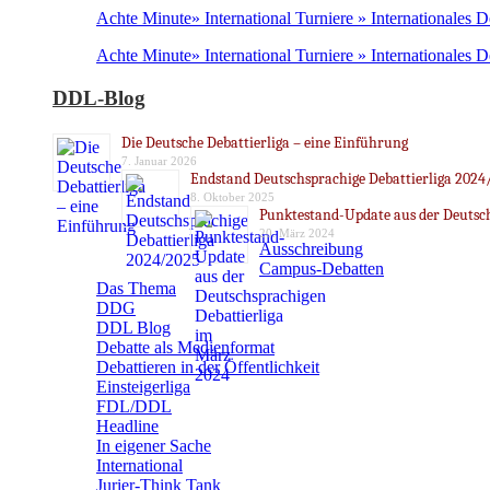
Achte Minute» International Turniere » Internationales 
Achte Minute» International Turniere » Internationales 
DDL-Blog
Die Deutsche Debattierliga – eine Einführung
7. Januar 2026
Endstand Deutschsprachige Debattierliga 2024
8. Oktober 2025
Punktestand-Update aus der Deutsch
20. März 2024
Ausschreibung
Campus-Debatten
Das Thema
DDG
DDL Blog
Debatte als Medienformat
Debattieren in der Öffentlichkeit
Einsteigerliga
FDL/DDL
Headline
In eigener Sache
International
Jurier-Think Tank