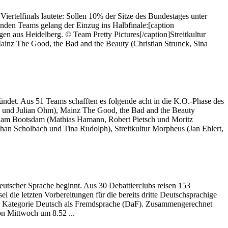
ertelfinals lautete: Sollen 10% der Sitze des Bundestages unter
nden Teams gelang der Einzug ins Halbfinale:[caption
 aus Heidelberg. © Team Pretty Pictures[/caption]Streitkultur
ainz The Good, the Bad and the Beauty (Christian Strunck, Sina
ndet. Aus 51 Teams schafften es folgende acht in die K.O.-Phase des
es und Julian Ohm), Mainz The Good, the Bad and the Beauty
otsdam Bootsdam (Mathias Hamann, Robert Pietsch und Moritz
han Scholbach und Tina Rudolph), Streitkultur Morpheus (Jan Ehlert,
eutscher Sprache beginnt. Aus 30 Debattierclubs reisen 153
l die letzten Vorbereitungen für die bereits dritte Deutschsprachige
 der Kategorie Deutsch als Fremdsprache (DaF). Zusammengerechnet
n Mittwoch um 8.52 ...