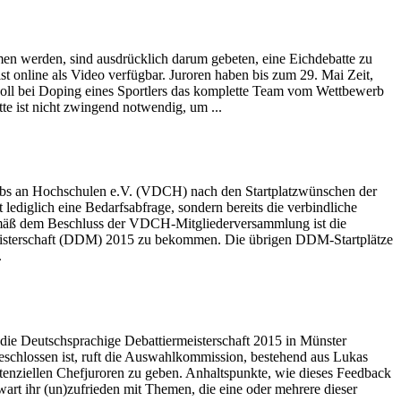
men werden, sind ausdrücklich darum gebeten, eine Eichdebatte zu
 online als Video verfügbar. Juroren haben bis zum 29. Mai Zeit,
 Soll bei Doping eines Sportlers das komplette Team vom Wettbewerb
 ist nicht zwingend notwendig, um ...
rclubs an Hochschulen e.V. (VDCH) nach den Startplatzwünschen der
lediglich eine Bedarfsabfrage, sondern bereits die verbindliche
emäß dem Beschluss der VDCH-Mitgliederversammlung ist die
rmeisterschaft (DDM) 2015 zu bekommen. Die übrigen DDM-Startplätze
.
ie Deutschsprachige Debattiermeisterschaft 2015 in Münster
schlossen ist, ruft die Auswahlkommission, bestehend aus Lukas
tenziellen Chefjuroren zu geben. Anhaltspunkte, wie dieses Feedback
wart ihr (un)zufrieden mit Themen, die eine oder mehrere dieser