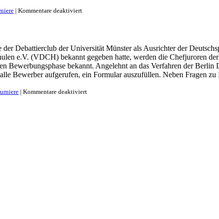
für
niere
|
Kommentare deaktiviert
Bewerbungen
für
die
Chefjurorenposten
 der Debattierclub der Universität Münster als Ausrichter der Deutsch
der
ulen e.V. (VDCH) bekannt gegeben hatte, werden die Chefjuroren der
DDM
2015
ten Bewerbungsphase bekannt. Angelehnt an das Verfahren der Berlin D
 alle Bewerber aufgerufen, ein Formular auszufüllen. Neben Fragen z
für
urniere
|
Kommentare deaktiviert
DDM
2015:
Offenes
Bewerbungsverfahren
für
Chefjuror/innen