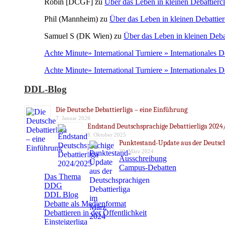
Robin [DCGF]
zu
Über das Leben in kleinen Debattierc
Phil (Mannheim)
zu
Über das Leben in kleinen Debattier
Samuel S (DK Wien)
zu
Über das Leben in kleinen Deba
Achte Minute» International Turniere » Internationales 
Achte Minute» International Turniere » Internationales 
DDL-Blog
Die Deutsche Debattierliga – eine Einführung
7. Januar 2026
Endstand Deutschsprachige Debattierliga 2024
8. Oktober 2025
Punktestand-Update aus der Deutsch
20. März 2024
Ausschreibung
Campus-Debatten
Das Thema
DDG
DDL Blog
Debatte als Medienformat
Debattieren in der Öffentlichkeit
Einsteigerliga