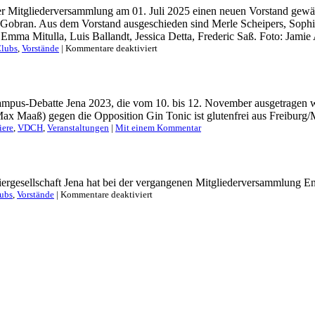
rer Mitgliederversammlung am 01. Juli 2025 einen neuen Vorstand gewäh
mr Gobran. Aus dem Vorstand ausgeschieden sind Merle Scheipers, Soph
mma Mitulla, Luis Ballandt, Jessica Detta, Frederic Saß. Foto: Jamie
für
Clubs
,
Vorstände
|
Kommentare deaktiviert
Vorstandswechsel
in
Jena
ampus-Debatte Jena 2023, die vom 10. bis 12. November ausgetragen wu
 Maaß) gegen die Opposition Gin Tonic ist glutenfrei aus Freiburg/Mü
iere
,
VDCH
,
Veranstaltungen
|
Mit einem Kommentar
iergesellschaft Jena hat bei der vergangenen Mitgliederversammlung End
für
lubs
,
Vorstände
|
Kommentare deaktiviert
Die
Debattiergesellschaft
Jena
hat
einen
neuen
Vorstand