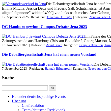
Die Debattiergesellschaft Jena hat auf ih
Emma Mitulla, Jessica Detta und Frederic Saß, Schatzmeister ist A
align="alignnone" width="400"] von links nach rechts: Amr Gobran, E
12. September 2025 | Redakteur:
Jonathan Dollinger
| Kategorie:
Neues aus den 
DC Hamburg gewinnt Campus-Debatte Jena 2023
Im Finale der C
Zeitungslesende aus Hamburg (Btissam Boulakhrif, Georg Maxton, Max
15. November 2023 | Redakteur:
Arvid Baier
| Kategorie:
Campus-Debatten
,
Turn
Die Debattiergesellschaft Jena hat einen neuen Vorstand
Die Debatt
7. September 2023 | Redakteur:
Hannah Bilgenroth
| Kategorie:
Neues aus den C
Suche
Kalender deutschsprachige Events
Über uns
Chefredaktion
Team (deutsche Redaktion)