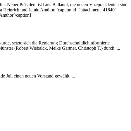
lt. Neuer Präsident ist Luis Ballandt, die neuen Vizepräsidenten sind
ia Heinrich und Jamie Amthor. [caption id="attachment_41640"
 Amthor[/caption]
rde, setzte sich die Regierung Durchschnittlichinformierte
nster (Robert Wiebalck, Meike Gärtner, Christoph T.) durch. ...
e Juli einen neuen Vorstand gewählt. ...