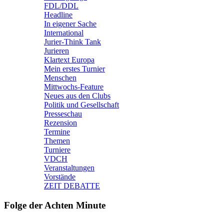
FDL/DDL
Headline
In eigener Sache
International
Jurier-Think Tank
Jurieren
Klartext Europa
Mein erstes Turnier
Menschen
Mittwochs-Feature
Neues aus den Clubs
Politik und Gesellschaft
Presseschau
Rezension
Termine
Themen
Turniere
VDCH
Veranstaltungen
Vorstände
ZEIT DEBATTE
Folge der Achten Minute