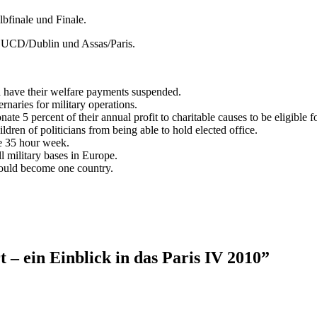
bfinale und Finale.
 UCD/Dublin und Assas/Paris.
d have their welfare payments suspended.
naries for military operations.
te 5 percent of their annual profit to charitable causes to be eligible 
dren of politicians from being able to hold elected office.
he 35 hour week.
l military bases in Europe.
hould become one country.
 – ein Einblick in das Paris IV 2010”