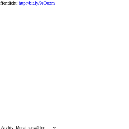
ffentlicht:
http://bit.ly/9sOuzm
Archiv