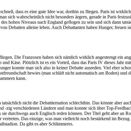
chnell, dass es eine gute Idee war, dorthin zu fliegen. Paris ist wirk
n sich wahrscheinlich nicht besonders ärgern, gerade in Paris festzusi
n des hohen Niveaus nach England geflogen zu sein und sich dann tatsä
 von Debatten alleine leben. Auch Debattanten haben Hunger, freuen sic
 fliegen. Die Franzosen haben sich nämlich wirklich angestrengt ein 
und Käse. Plötzlich ist es ein Vorteil, dass das Paris IV dieses Jahr mi
nger konnte man sich also in keiner Debatte ausreden. Viel eher scho
astfreundschaft bewies (man schläft nicht automatisch am Boden) und d
 jammern kann.
ja tatsächlich nicht die Debattiernation schlechthin. Das könnte aber auch
d -zig verschiedenen Ländern und man konnte sich über Top-Feedback 
ss sie durchwegs auch Englisch reden können. Der Titel geht aber an Ro
r vertreten. Das einzige, was man vielleicht noch bestärkend im Bezug a
lstadion. Da gibt es aber Schlimmeres.