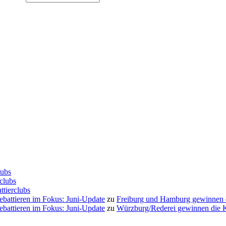
lubs
clubs
ttierclubs
Debattieren im Fokus: Juni-Update
zu
Freiburg und Hamburg gewinnen
Debattieren im Fokus: Juni-Update
zu
Würzburg/Rederei gewinnen die K