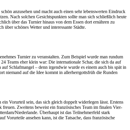
lich schön anzusehen und macht auch einen sehr lebenswerten Eindruck
tzen. Nach solchen Gesichtspunkten sollte man sich schließlich heute
chlich über das Turnier hinaus von dem Essen dort ernähren zu
h über schönes Wetter und interessante Städte.
angenehmes Turnier zu veranstalten. Zum Beispiel wurde man rundum
t 24 Teams eher klein war: Die internationale Schar, die sich da auf
n auf Schlafmangel – denn irgendwie wurde es einem auch bis spät in
ort niemand auf die Idee kommt in allerherrgottsfrüh die Runden
 ein Vorurteil sein, das sich gleich doppelt widerlegen lässt. Erstens
freuen. Zweitens beweist ein französisches Team im finalen Vier-
tterdam/Niederlande. Überhaupt ist das Teilnehmerfeld stark
uf Vorurteile ansehen kann, ist die Tatsache, dass französische