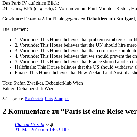
Das Paris IV auf einen Blick:
24 Teams, BPS (englisch), 5 Vorrunden mit Fünf-Minuten-Reden, Hal
Gewinner: Erasmus A im Finale gegen den
Debattierclub Stuttgart
,
Die Themen:
1. Vorrunde: This House believes that problem gamblers shoul
2. Vorrunde: This House believes that the UN should hire mercer
3. Vorrunde: This House believes that that companies should dona
4. Vorrunde: This House believes that we should prevent the chil
5. Vorrunde: This House believes that France should abolish t
Halbfinale: This House believes that the US should withdraw al
Finale: This House believes that New Zeeland and Australia s
Text: Stefan Zweiker, Debattierklub Wien
Bilder: Debattierklub Wien
Schlagworte:
Frankreich
,
Paris
,
Stuttgart
2 Kommentare zu “Paris ist eine Reise wert
Florian Prischl
sagt:
31. Mai 2010 um 14:33 Uhr