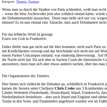
Kategorie:
Themen
,
Turniere
Wenn man so durch die Straßen von Paris schlendert, weiß man recht s
– wenn die böse Aschewolke jetzt also wirklich einmal käme, würde ma
die Debattierturniere aussuchen. Denn man stelle sich nur vor, wege
müssen! Es ist nun einmal eine Tatsache, dass auch Debattanten nicht
Für das leibliche Wohl ist gesorgt:
Essen wie Gott in Frankreich.
Daher dürfte man gar nicht auf die Idee kommen, nicht nach Paris zu
mit Köstlichkeiten versorgt und das beschränkt sich nicht nur auf Wein 
einem Pariser Unicampus einfand, war eindeutig überversorgt. Auf Hu
die Nacht nicht fad. Da sich aber in Sachen Crash die französische G
anzusetzen, muss man sich aber etwas anderes suchen, über das man
Die Organisatoren des Turniers.
Hier bieten sich vielleicht die Debatten an, schließlich ist Frankreich 
kamen die Juroren unter Chefjuror
Chris Croke
aus 3 Kontinenten un
Länder-Wettstreit (Niederlande, Deutschland, Irland, Frankreich), da
Niederländisch beeinflusst – aber auch Irland und England sind stärke
Teams in den Semi- und Finalrunden angefeuert wurden wie im Fußbal