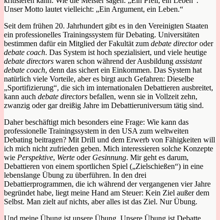
kritisieren kann. Wie die Meister sagen: „Ein Pfeil, ein Leben“.
Unser Motto lautet vielleicht: „Ein Argument, ein Leben.“
Seit dem frühen 20. Jahrhundert gibt es in den Vereinigten Staaten
ein professionelles Trainingssystem für Debating. Universitäten
bestimmen dafür ein Mitglied der Fakultät zum
debate director
oder
debate coach
. Das System ist hoch spezialisiert, und viele heutige
debate directors
waren schon während der Ausbildung
assistant
debate coach
, denn das sichert ein Einkommen. Das System hat
natürlich viele Vorteile, aber es birgt auch Gefahren: Dieselbe
„Sportifizierung“, die sich im internationalen Debattieren ausbreitet,
kann auch
debate directors
befallen, wenn sie in Vollzeit zehn,
zwanzig oder gar dreißig Jahre im Debattieruniversum tätig sind.
Daher beschäftigt mich besonders eine Frage: Wie kann das
professionelle Trainingssystem in den USA zum weltweiten
Debating beitragen? Mit Drill und dem Erwerb von Fähigkeiten will
ich mich nicht zufrieden geben. Mich interessieren solche Konzepte
wie
Perspektive
,
Werte
oder
Gesinnung
. Mir geht es darum,
Debattieren von einem sportlichen Spiel („Zielschießen“) in eine
lebenslange Übung zu überführen. In den drei
Debattierprogrammen, die ich während der vergangenen vier Jahre
begründet habe, liegt meine Hand am Steuer: Kein Ziel außer dem
Selbst. Man zielt auf nichts, aber alles ist das Ziel. Nur Übung.
Und meine Übung ist unsere Übung. Unsere Übung ist Debatte.