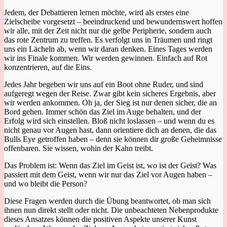
Jedem, der Debattieren lernen möchte, wird als erstes eine
Zielscheibe vorgesetzt – beeindruckend und bewundernswert hoffen
wir alle, mit der Zeit nicht nur die gelbe Peripherie, sondern auch
das rote Zentrum zu treffen. Es verfolgt uns in Träumen und ringt
uns ein Lächeln ab, wenn wir daran denken. Eines Tages werden
wir ins Finale kommen. Wir werden gewinnen. Einfach auf Rot
konzentrieren, auf die Eins.
Jedes Jahr begeben wir uns auf ein Boot ohne Ruder, und sind
aufgeregt wegen der Reise. Zwar gibt kein sicheres Ergebnis, aber
wir werden ankommen. Oh ja, der Sieg ist nur denen sicher, die an
Bord gehen. Immer schön das Ziel im Auge behalten, und der
Erfolg wird sich einstellen. Bloß nicht loslassen – und wenn du es
nicht genau vor Augen hast, dann orientiere dich an denen, die das
Bulls Eye getroffen haben – denn sie können dir große Geheimnisse
offenbaren. Sie wissen, wohin der Kahn treibt.
Das Problem ist: Wenn das Ziel im Geist ist, wo ist der Geist? Was
passiert mit dem Geist, wenn wir nur das Ziel vor Augen haben –
und wo bleibt die Person?
Diese Fragen werden durch die Übung beantwortet, ob man sich
ihnen nun direkt stellt oder nicht. Die unbeachteten Nebenprodukte
dieses Ansatzes können die positiven Aspekte unserer Kunst