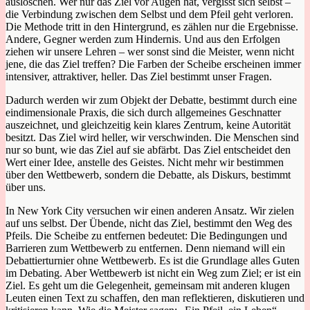
auslöschen. Wer nur das Ziel vor Augen hat, vergisst sich selbst –
die Verbindung zwischen dem Selbst und dem Pfeil geht verloren.
Die Methode tritt in den Hintergrund, es zählen nur die Ergebnisse.
Andere, Gegner werden zum Hindernis. Und aus den Erfolgen
ziehen wir unsere Lehren – wer sonst sind die Meister, wenn nicht
jene, die das Ziel treffen? Die Farben der Scheibe erscheinen immer
intensiver, attraktiver, heller. Das Ziel bestimmt unser Fragen.
Dadurch werden wir zum Objekt der Debatte, bestimmt durch eine
eindimensionale Praxis, die sich durch allgemeines Geschnatter
auszeichnet, und gleichzeitig kein klares Zentrum, keine Autorität
besitzt. Das Ziel wird heller, wir verschwinden. Die Menschen sind
nur so bunt, wie das Ziel auf sie abfärbt. Das Ziel entscheidet den
Wert einer Idee, anstelle des Geistes. Nicht mehr wir bestimmen
über den Wettbewerb, sondern die Debatte, als Diskurs, bestimmt
über uns.
In New York City versuchen wir einen anderen Ansatz. Wir zielen
auf uns selbst. Der Übende, nicht das Ziel, bestimmt den Weg des
Pfeils. Die Scheibe zu entfernen bedeutet: Die Bedingungen und
Barrieren zum Wettbewerb zu entfernen. Denn niemand will ein
Debattierturnier ohne Wettbewerb. Es ist die Grundlage alles Guten
im Debating. Aber Wettbewerb ist nicht ein Weg zum Ziel; er ist ein
Ziel. Es geht um die Gelegenheit, gemeinsam mit anderen klugen
Leuten einen Text zu schaffen, den man reflektieren, diskutieren und