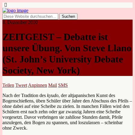
8. Dezember 2010
ZEITGEIST – Debatte ist
unsere Übung. Von Steve Llano
(St. John’s University Debate
Society, New York)
Teilen
Tweet
Anpinnen
Mail
SMS
Nach der Tradition des
kyudo
, der altjapanischen Kunst des
Bogenschießens, üben Schüler über Jahre den Abschuss des Pfeils –
ohne dabei auf eine Scheibe zu zielen. In manchen Fällen wird den
Schülern erst nach zehn oder gar zwanzig Jahren eine Scheibe
vorgesetzt. Davor verbringen sie zahllose Stunden damit, Pfeile
anzulegen, den Bogen zu spannen, und loszulassen – scheinbar
ohne Zweck.