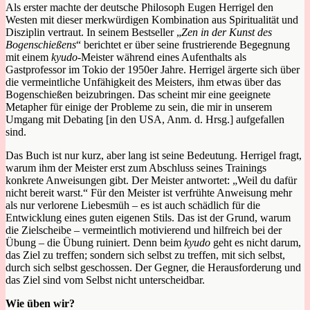
Als erster machte der deutsche Philosoph Eugen Herrigel den
Westen mit dieser merkwürdigen Kombination aus Spiritualität und
Disziplin vertraut. In seinem Bestseller „
Zen in der Kunst des
Bogenschießens
“ berichtet er über seine frustrierende Begegnung
mit einem
kyudo
-Meister während eines Aufenthalts als
Gastprofessor im Tokio der 1950er Jahre. Herrigel ärgerte sich über
die vermeintliche Unfähigkeit des Meisters, ihm etwas über das
Bogenschießen beizubringen. Das scheint mir eine geeignete
Metapher für einige der Probleme zu sein, die mir in unserem
Umgang mit Debating [in den USA, Anm. d. Hrsg.] aufgefallen
sind.
Das Buch ist nur kurz, aber lang ist seine Bedeutung. Herrigel fragt,
warum ihm der Meister erst zum Abschluss seines Trainings
konkrete Anweisungen gibt. Der Meister antwortet: „Weil du dafür
nicht bereit warst.“ Für den Meister ist verfrühte Anweisung mehr
als nur verlorene Liebesmüh – es ist auch schädlich für die
Entwicklung eines guten eigenen Stils. Das ist der Grund, warum
die Zielscheibe – vermeintlich motivierend und hilfreich bei der
Übung – die Übung ruiniert. Denn beim
kyudo
geht es nicht darum,
das Ziel zu treffen; sondern sich selbst zu treffen, mit sich selbst,
durch sich selbst geschossen. Der Gegner, die Herausforderung und
das Ziel sind vom Selbst nicht unterscheidbar.
Wie üben wir?