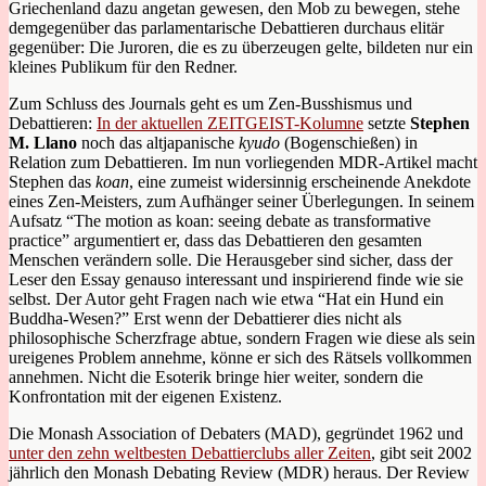
Griechenland dazu angetan gewesen, den Mob zu bewegen, stehe
demgegenüber das parlamentarische Debattieren durchaus elitär
gegenüber: Die Juroren, die es zu überzeugen gelte, bildeten nur ein
kleines Publikum für den Redner.
Zum Schluss des Journals geht es um Zen-Busshismus und
Debattieren:
In der aktuellen ZEITGEIST-Kolumne
setzte
Stephen
M. Llano
noch das altjapanische
kyudo
(Bogenschießen) in
Relation zum Debattieren. Im nun vorliegenden MDR-Artikel macht
Stephen das
koan
, eine zumeist widersinnig erscheinende Anekdote
eines Zen-Meisters, zum Aufhänger seiner Überlegungen. In seinem
Aufsatz “The motion as koan: seeing debate as transformative
practice” argumentiert er, dass das Debattieren den gesamten
Menschen verändern solle. Die Herausgeber sind sicher, dass der
Leser den Essay genauso interessant und inspirierend finde wie sie
selbst. Der Autor geht Fragen nach wie etwa “Hat ein Hund ein
Buddha-Wesen?” Erst wenn der Debattierer dies nicht als
philosophische Scherzfrage abtue, sondern Fragen wie diese als sein
ureigenes Problem annehme, könne er sich des Rätsels vollkommen
annehmen. Nicht die Esoterik bringe hier weiter, sondern die
Konfrontation mit der eigenen Existenz.
Die Monash Association of Debaters (MAD), gegründet 1962 und
unter den zehn weltbesten Debattierclubs aller Zeiten
, gibt seit 2002
jährlich den Monash Debating Review (MDR) heraus. Der Review