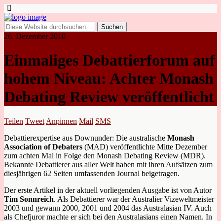
26. Dezember 2010
Einmaliges Debattierforum auf
hohem Niveau: Achter Monash
Debating Review veröffentlicht
Teilen
Tweet
Anpinnen
Mail
SMS
Debattierexpertise aus Downunder: Die australische
Monash
Association of Debaters
(MAD) veröffentlichte Mitte Dezember
zum achten Mal in Folge den Monash Debating Review (MDR).
Bekannte Debattierer aus aller Welt haben mit ihren Aufsätzen zum
diesjährigen 62 Seiten umfassenden Journal beigetragen.
Der erste Artikel in der aktuell vorliegenden Ausgabe ist von Autor
Tim Sonnreich
. Als Debattierer war der Australier Vizeweltmeister
2003 und gewann 2000, 2001 und 2004 das Australasian IV. Auch
als Chefjuror machte er sich bei den Australasians einen Namen. In