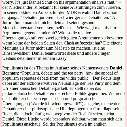
worry. It’s just Daniel Schut on his argumentation-analysis rant.“ –
der Niederländer ist bekannt für seine Ausführungen zum Jurieren.
In seinem aktuellen Aufsatz für den MDR erwähnt Daniel schon
eingangs: “Debatten jurieren ist schwieriger als Debattieren.” Als
Juror könne man sich nicht allein auf seinen gesunden
Menschenverstand verlassen, heißt es da. Wie wägt man als Juror
Argumente gegeneinander ab? Wie ist die relative
Überzeugungskraft von zwei gleich guten Argumenten zu bewerten,
wenn keine der beiden Seiten den Clash aufgezeigt hat? Die eigene
Meinung als Juror nicht zum Maßstab zu machen, ist eine
Binsenweisheit. Daniel beantwortet diese und andere Fragen
weitaus detaillierter in seinem Essay.
Populismus ist das Thema im Aufsatz seines Namensvetters
Daniel
Berman
: “Populism, debate and the tea party: how the appeal of
populism separates debate from the wider public.” Der Focus liegt
dabei auf der erzkonservativen Neuauflage der Tea Party und dem
US-amerikanischen Debattierparkett. Er stellt dabei das
parlamentarische Debattieren der echten Politik gegenüber. Während
der Politiker eher von egoistischen und pragmatischen
Überlegungen (“Werde ich wiedergewählt?“) ausgehe, mache der
Debattierer eher philosophische Überlegungen zur Grundlage seiner
Rede, die jedoch häufig weit weg von der Realität seien, meint
Daniel. Diese Lücke werde besonders sichtbar, wenn man sich den
Populismus anschaue. Sei der Populismus etwa im antiken