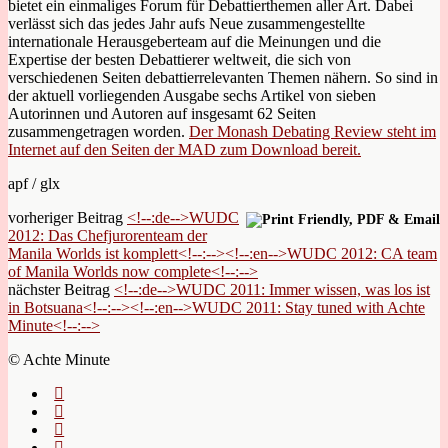
bietet ein einmaliges Forum für Debattierthemen aller Art. Dabei
verlässt sich das jedes Jahr aufs Neue zusammengestellte
internationale Herausgeberteam auf die Meinungen und die
Expertise der besten Debattierer weltweit, die sich von
verschiedenen Seiten debattierrelevanten Themen nähern. So sind in
der aktuell vorliegenden Ausgabe sechs Artikel von sieben
Autorinnen und Autoren auf insgesamt 62 Seiten
zusammengetragen worden.
Der Monash Debating Review steht im
Internet auf den Seiten der MAD zum Download bereit.
apf / glx
vorheriger Beitrag
<!--:de-->WUDC
2012: Das Chefjurorenteam der
Manila Worlds ist komplett<!--:--><!--:en-->WUDC 2012: CA team
of Manila Worlds now complete<!--:-->
nächster Beitrag
<!--:de-->WUDC 2011: Immer wissen, was los ist
in Botsuana<!--:--><!--:en-->WUDC 2011: Stay tuned with Achte
Minute<!--:-->
© Achte Minute