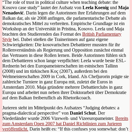
“The role of trust in political culture when teaching debate: the
Kosovo case study” lautet der Aufsatz von
Leela Koenig
und
Maja
Nenadović
. Darin legen die Autorinnen ihre Erfahrungen auf dem
Balkan dar, als sie 2008 anfingen, die parlamentarische Debatte als
demokratisches Mittel zu verbreiten. Empirische Grundlage ist ein
Workshop an der Universität in Pristina, Kosovo. Leela und Maja
brachten den Studierenden das Format des
British Parliamentary
Style
bei. Dabei stießen die Trainerinnen auf ganz eigene
Schwierigkeiten: Die kosovarischen Debattierer mussten für ihr
Rollenverständnis als Regierung und Opposition zunächst einmal
das Vertrauen in diese Rollen lernen. Beide Autorinnen fühlen sich
dem Debattieren schon lange verpflichtet: Leela wurde beste ESL-
Rednerin bei den Europameisterschaften im estnischen Tallinn
(2008) und im türkischen Koç (2007), außerdem bei den
Weltmeisterschaften 2009 in Cork, Irland. Als Chefjurorin prägte sie
zahlreiche Turniere in ganz Europa mit, zuletzt die Euros in
Amsterdam 2010. Maja gründete mehrere Debattierclubs in ganz
Europa und arbeitet nun neben ihrer Doktorarbeit über Demokratie
auf dem Balkan freiberuflich als Rhetorikcoach.
Jurieren steht im Mittelpunkt des Aufsatzes “Judging debates: a
pragma-dialectical perspective” von
Daniel Schut
. Der
Niederländer wurde 2006 Vizewelt- und Vizeeuropameister.
Bereits
zum Amsterdam Open 2007 hat Daniel Richtlinien zum Jurieren
veröffentlicht.
Darin heißt es: “If this confuses you somewhat: don’t