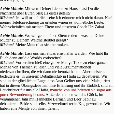
Achte Minute
: Mit wem Deiner Lieben zu Hause hast Du die
Nachricht über Euren Sieg als erstes geteilt?
Michael
: Ich will mal ehrlich sein: Ich erinnere mich nicht daran. Nach
meiner Telefonrechnung zu urteilen waren es wohl etliche Leute.
Wahrscheinlich mit meinen Eltern und unserem Coach Uri Zakai.
Achte Minute
: Wo wir gerade über Eltern reden – was hat Deine
Mutter zu Deinem Weltmeistertitel gesagt?
Michael
: Meine Mutter hat sich betrunken.
Achte
Minute
: Lass uns mal etwas ernsthafter werden. Wie habt Ihr
Euch denn auf die Worlds vorbereitet?
Michael
: Vorbereiten hieß eine ganze Menge Texte zu einer ganzen
Menge von Themen zu lesen und viele Argumentationen
niederzuschreiben, die wir dann nie benutzt haben. Aber meistens
bedeutete es, in unserem Debattierclub in Haifa zu debattieren. Wir
sind in der glücklichen Lage, dass Anat Gelber uns viele Male juriert
hat in diesen Übungsdebatten. Ihre Erfahrung und ihr Einblick sind ein
Leuchtfeuer für uns alle Haifa,
manche von uns heiraten sie sogar aus
purer Bewunderung heraus
. Außerdem hatten wir das Glück, im
vergangenen Jahr mit Hannekke Berman und Leor Sapir zu
debattieren. Beide sind selbst Vizeweltmeister in Koç geworden. Wir
haben eine Menge von ihnen gelernt.