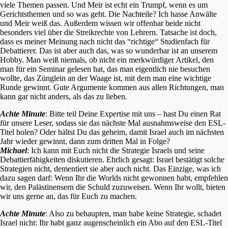
viele Themen passen. Und Meir ist echt ein Trumpf, wenn es um
Gerichtsthemen und so was geht. Die Nachteile? Ich hasse Anwälte
und Meir weiß das. Außerdem wissen wir offenbar beide nicht
besonders viel über die Streikrechte von Lehrern. Tatsache ist doch,
dass es meiner Meinung nach nicht das “richtige“ Studienfach für
Debattierer. Das ist aber auch das, was so wunderbar ist an unserem
Hobby. Man weiß niemals, ob nicht ein merkwürdiger Artikel, den
man für ein Seminar gelesen hat, das man eigentlich nie besuchen
wollte, das Zünglein an der Waage ist, mit dem man eine wichtige
Runde gewinnt. Gute Argumente kommen aus allen Richtungen, man
kann gar nicht anders, als das zu lieben.
Achte Minute
: Bitte teil Deine Expertise mit uns – hast Du einen Rat
für unsere Leser, sodass sie das nächste Mal ausnahmsweise den ESL-
Titel holen? Oder hältst Du das geheim, damit Israel auch im nächsten
Jahr wieder gewinnt, dann zum dritten Mal in Folge?
Michael
: Ich kann mit Euch nicht die Strategie Israels und seine
Debattierfähigkeiten diskutieren. Ehrlich gesagt: Israel bestätigt solche
Strategien nicht, dementiert sie aber auch nicht. Das Einzige, was ich
dazu sagen darf: Wenn Ihr die Worlds nicht gewonnen habt, empfehlen
wir, den Palästinensern die Schuld zuzuweisen. Wenn Ihr wollt, bieten
wir uns gerne an, das für Euch zu machen.
Achte Minute
: Also zu behaupten, man habe keine Strategie, schadet
Israel nicht: Ihr habt ganz augenscheinlich ein Abo auf den ESL-Titel