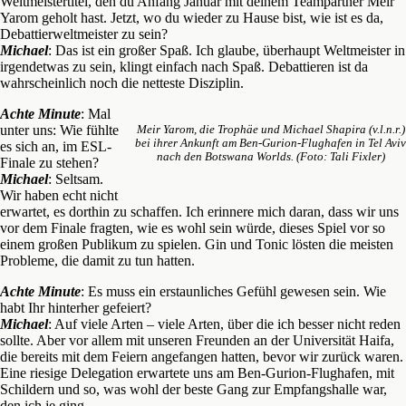
Weltmeistertitel, den du Anfang Januar mit deinem Teampartner Meir
Yarom geholt hast. Jetzt, wo du wieder zu Hause bist, wie ist es da,
Debattierweltmeister zu sein?
Michael
: Das ist ein großer Spaß. Ich glaube, überhaupt Weltmeister in
irgendetwas zu sein, klingt einfach nach Spaß. Debattieren ist da
wahrscheinlich noch die netteste Disziplin.
Achte Minute
: Mal
unter uns: Wie fühlte
Meir Yarom, die Trophäe und Michael Shapira (v.l.n.r.)
bei ihrer Ankunft am Ben-Gurion-Flughafen in Tel Aviv
es sich an, im ESL-
nach den Botswana Worlds. (Foto: Tali Fixler)
Finale zu stehen?
Michael
: Seltsam.
Wir haben echt nicht
erwartet, es dorthin zu schaffen. Ich erinnere mich daran, dass wir uns
vor dem Finale fragten, wie es wohl sein würde, dieses Spiel vor so
einem großen Publikum zu spielen. Gin und Tonic lösten die meisten
Probleme, die damit zu tun hatten.
Achte Minute
: Es muss ein erstaunliches Gefühl gewesen sein. Wie
habt Ihr hinterher gefeiert?
Michael
: Auf viele Arten – viele Arten, über die ich besser nicht reden
sollte. Aber vor allem mit unseren Freunden an der Universität Haifa,
die bereits mit dem Feiern angefangen hatten, bevor wir zurück waren.
Eine riesige Delegation erwartete uns am Ben-Gurion-Flughafen, mit
Schildern und so, was wohl der beste Gang zur Empfangshalle war,
den ich je ging.