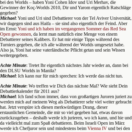
bei den Worlds – haben Yoni Cohen Idov und Uri Merhav, die
Gewinner der Koç-Worlds 2010, Dir und Yarom eigentlich Ratschläge
gegeben?
Michael
: Yoni und Uri sind Debattierer von der Tel Aviver Universität,
wir dagegen sind aus Haifa – sie sind also eigentlich der Feind. Aber
im Ernst:
Yoni und ich haben im vergangenen Sommer das Red Sea
Open gewonnen
, da lernt man natürlich eine Menge von einem
Debattierer seines Kalibers. Er hat mir einige Tipps während des
Turniers gegeben, die ich alle während der Worlds umgesetzt habe.
Also ja, Yoni hat seine vaterländische Pflicht getan und sein Wissen
weitergegeben.
Achte Minute
: Tretet Ihr eigentlich nächstes Jahr wieder an, dann bei
den DLSU Worlds in Manila?
Michael
: Ich kann nur für mich sprechen: Ich werde das nicht tun.
Achte Minute
: Wo treffen wir Dich das nächste Mal? Wie sieht Dein
Debattierkalender für 2011 aus?
Michael
: Ich fand schon immer, dass von großartigen Juroren juriert zu
werden mich auf meinem Weg als Debattierer sehr viel weiter gebracht
hat. Jetzt verspüre ich diesen merkwürdigen Drang, dieser
erstaunlichen Gemeinde, die mir so viel gegeben hat, etwas davon
zurückzugeben – deshalb werde ich jurieren, wo ich kann, und hie und
da vielleicht mal zum Spaß debattieren. Beim Israeli Open im März
werde ich Chefjuror sein und mindestens beim
Vienna IV
und bei den