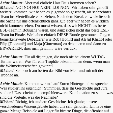
Achte Minute
: Aber mal ehrlich: Hast Du‘s kommen sehen?
Michael
: NO! NO! NO! NEIN! LO! NON! Wir haben sehr gehofft
weiterzukommen, wir haben es ja gerade so geschafft, als sechzehntes
Team ins Viertelfinale einzuziehen. Nach dem Break entwickelte sich
die Sache für uns offensichtlich ganz gut, aber wir haben es wirklich
nicht kommen sehen. Du musst wissen, dass wir NICHT das beste
ESL-Team in Botsuana waren, und ganz sicher nicht das beste ESL-
Team im Finale. Wir haben einfach DIESE Runde gewonnen. Gegen
bemerkenswerte Debattierer wie Rob [Honig] und Ali [al Khatib] oder
Filip [Dobranić] und Maja [Cimerman] zu debattieren und dann zu
ERWARTEN, dass man gewinnt, wäre verrückt.
Achte Minute
: Für all diejenigen, die noch nie bei einem WUDC-
Turnier waren: Was für eine Trophäe bekommt man denn, wenn man
die Weltmeisterschaften gewinnt?
Michael
: Seht euch am besten das Bild von Meir und mir mit der
Trophäe an.
Achte Minute
: Kommen wir mal auf Euren Hintergrund zu sprechen:
Was studiert Ihr eigentlich? Stimmt es, dass Ihr Geschichte und Jura
studiert? Das scheint eine empfehlenswerte Kombination zu sein – was
sind die Vorteile, was die Nachteile?
Michael
: Richtig, ich studiere Geschichte. Ich glaube, unsere
verschiedenen Wissensgebiete haben uns sehr geholfen. Ich habe eine
ganze Menge Beispiele auf Lager für bizarre Dinge, die offenbar auf