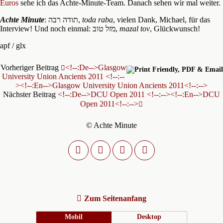
Euros
sehe ich das Achte-Minute-Team. Danach sehen wir mal weiter.
Achte Minute
: תודה רבה,
toda raba
, vielen Dank, Michael, für das
Interview! Und noch einmal: מזל טוב,
mazal tov
, Glückwunsch!
apf / glx
Vorheriger Beitrag
<!--:de-->Glasgow
University Union Ancients 2011 <!--:--
><!--:en-->Glasgow University Union Ancients 2011<!--:-->
Nächster Beitrag
<!--:de-->DCU Open 2011 <!--:--><!--:en-->DCU
Open 2011<!--:-->
© Achte Minute
Zum Seitenanfang
Mobil
Desktop