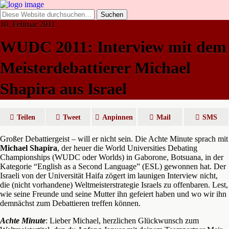
10. Februar 2011
WUDC 2011: Interview mit dem
Meisterdebattierer Michael
Shapira aus Israel
Teilen
Tweet
Anpinnen
Mail
SMS
Großer Debattiergeist – will er nicht sein. Die Achte Minute sprach mit
Michael Shapira
, der heuer die World Universities Debating
Championships (WUDC oder Worlds) in Gaborone, Botsuana, in der
Kategorie “English as a Second Language” (ESL) gewonnen hat. Der
Israeli von der Universität Haifa zögert im launigen Interview nicht,
die (nicht vorhandene) Weltmeisterstrategie Israels zu offenbaren. Lest,
wie seine Freunde und seine Mutter ihn gefeiert haben und wo wir ihn
demnächst zum Debattieren treffen können.
Achte Minute
: Lieber Michael, herzlichen Glückwunsch zum