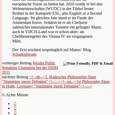
europäische Szene zu bieten hat. 2010 wurde er bei den
Weltmeisterschaften (WUDC) in der Türkei bester
Redner in der Kategorie ESL, also English as a Second
Language. Im gleichen Jahr stand er im Finale der
Amsterdam Euros. Seitdem ist er als Chefjuror
zahlreicher internationaler Turniere ein gefragter Mann;
auch in VDCH-Land war er schon aktiv: als
Chefthemengeber des Vienna IV im vergangenen
März.
Der Text erschien ursprünglich auf Manos‘ Blog
Schadenfreude
.
vorheriger Beitrag
Werdet Public
Speaking Champion bei der DDM
2011
nächster Beitrag
<!--:de-->1. Hallescher Philosophie-Slam
"Slamming meets Debating"<!--:--><!--:en-->1st Philosophy-Slam
in Halle, Germany: "Slamming meets Debating"<!--:-->
© Achte Minute