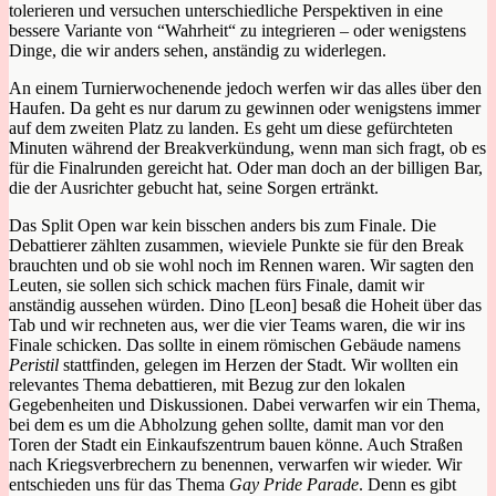
tolerieren und versuchen unterschiedliche Perspektiven in eine
bessere Variante von “Wahrheit“ zu integrieren – oder wenigstens
Dinge, die wir anders sehen, anständig zu widerlegen.
An einem Turnierwochenende jedoch werfen wir das alles über den
Haufen. Da geht es nur darum zu gewinnen oder wenigstens immer
auf dem zweiten Platz zu landen. Es geht um diese gefürchteten
Minuten während der Breakverkündung, wenn man sich fragt, ob es
für die Finalrunden gereicht hat. Oder man doch an der billigen Bar,
die der Ausrichter gebucht hat, seine Sorgen ertränkt.
Das Split Open war kein bisschen anders bis zum Finale. Die
Debattierer zählten zusammen, wieviele Punkte sie für den Break
brauchten und ob sie wohl noch im Rennen waren. Wir sagten den
Leuten, sie sollen sich schick machen fürs Finale, damit wir
anständig aussehen würden. Dino [Leon] besaß die Hoheit über das
Tab und wir rechneten aus, wer die vier Teams waren, die wir ins
Finale schicken. Das sollte in einem römischen Gebäude namens
Peristil
stattfinden, gelegen im Herzen der Stadt. Wir wollten ein
relevantes Thema debattieren, mit Bezug zur den lokalen
Gegebenheiten und Diskussionen. Dabei verwarfen wir ein Thema,
bei dem es um die Abholzung gehen sollte, damit man vor den
Toren der Stadt ein Einkaufszentrum bauen könne. Auch Straßen
nach Kriegsverbrechern zu benennen, verwarfen wir wieder. Wir
entschieden uns für das Thema
Gay Pride Parade
. Denn es gibt