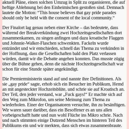
aktuell Pläne, einen solchen Umzug in Split zu organisieren, die auf
heftige Ablehnung bei den Einheimischen gestoßen sind. Demnach
lautete die Motion: “This house believes that gay pride parades
should only be held with the consent of the local community.“
Der Finalort lag genau neben einer Kirche – das bedeutete, dass
während der Breakverkündung zwei Hochzeitsgesellschaften dort
zusammenkamen, zu singen anfingen und dazu kroatische Flaggen
und Johnnie-Walker-Flaschen schwenkten. Fackeln wurde
entzündet und wir entschieden, schnell das Thema zu verkünden in
der Hoffnung, dass die Gesellschaften bald den Platz verlassen
würden, damit wir die Debatte angehen konnten. Das musste zügig
über die Bühne gehen, denn die nächste Hochzeitsgesellschaft war
schon für eine Stunde später angekündigt.
Die Premierministerin stand auf und nannte ihre Definitionen. Als
sie „gay pride“ sagte, erhob sich ein Besucher im Publikum, Hemd
an mit angesteckter Hochzeitsblüte, und schrie sie auf Kroatisch an.
Der Teil, den jeder verstand, war „Fuck gays!“ Er machte sich auf
den Weg zum Mikrofon, um seine Meinung zum Thema zu
wiederholen. Einer der Organisatoren versuchte, ihn zu besänftigen.
Wir waren sauer darüber, dass ein Besoffener es an uns allen
vorbeigeschafft hatte und nun wohl Flüche ins Mikro schrie. Nach
und nach stimmten einige Dutzend Menschen im hinteren Teil des
Publikums ein und wir merkten, dass sich etwas zusammenbraute.