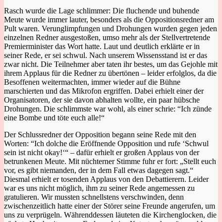
Rasch wurde die Lage schlimmer: Die fluchende und buhende
Meute wurde immer lauter, besonders als die Oppositionsredner am
Pult waren. Verunglimpfungen und Drohungen wurden gegen jeden
einzelnen Redner ausgestoßen, umso mehr als der Stellvertretende
Premierminister das Wort hatte. Laut und deutlich erklärte er in
seiner Rede, er sei schwul. Nach unserem Wissensstand ist er das
zwar nicht. Die Teilnehmer aber taten ihr bestes, um das Gejohle mit
ihrem Applaus für die Redner zu übertönen – leider erfolglos, da die
Besoffenen weitermachten, immer wieder auf die Bühne
marschierten und das Mikrofon ergriffen. Dabei erhielt einer der
Organisatoren, der sie davon abhalten wollte, ein paar hübsche
Drohungen. Die schlimmste war wohl, als einer schrie: “Ich zünde
eine Bombe und töte euch alle!“
Der Schlussredner der Opposition begann seine Rede mit den
Worten: “Ich dolche die Eröffnende Opposition und rufe ‘Schwul
sein ist nicht okay!‘“ – dafür erhielt er großen Applaus von der
betrunkenen Meute. Mit nüchterner Stimme fuhr er fort: „Stellt euch
vor, es gibt niemanden, der in dem Fall etwas dagegen sagt.“
Diesmal erhielt er tosenden Applaus von den Debattierern. Leider
war es uns nicht möglich, ihm zu seiner Rede angemessen zu
gratulieren. Wir mussten schnellstens verschwinden, denn
zwischenzeitlich hatte einer der Störer seine Freunde angerufen, um
uns zu verprügeln. Währenddessen läuteten die Kirchenglocken, die