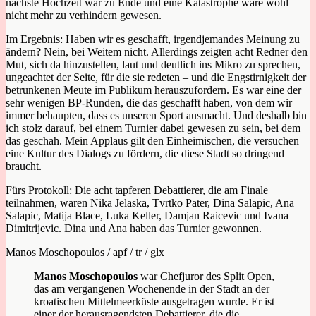
nächste Hochzeit war zu Ende und eine Katastrophe wäre wohl
nicht mehr zu verhindern gewesen.
Im Ergebnis: Haben wir es geschafft, irgendjemandes Meinung zu
ändern? Nein, bei Weitem nicht. Allerdings zeigten acht Redner den
Mut, sich da hinzustellen, laut und deutlich ins Mikro zu sprechen,
ungeachtet der Seite, für die sie redeten – und die Engstirnigkeit der
betrunkenen Meute im Publikum herauszufordern. Es war eine der
sehr wenigen BP-Runden, die das geschafft haben, von dem wir
immer behaupten, dass es unseren Sport ausmacht. Und deshalb bin
ich stolz darauf, bei einem Turnier dabei gewesen zu sein, bei dem
das geschah. Mein Applaus gilt den Einheimischen, die versuchen
eine Kultur des Dialogs zu fördern, die diese Stadt so dringend
braucht.
Fürs Protokoll: Die acht tapferen Debattierer, die am Finale
teilnahmen, waren Nika Jelaska, Tvrtko Pater, Dina Salapic, Ana
Salapic, Matija Blace, Luka Keller, Damjan Raicevic und Ivana
Dimitrijevic. Dina und Ana haben das Turnier gewonnen.
Manos Moschopoulos / apf / tr / glx
Manos Moschopoulos
war Chefjuror des Split Open,
das am vergangenen Wochenende in der Stadt an der
kroatischen Mittelmeerküste ausgetragen wurde. Er ist
einer der herausragendsten Debattierer, die die