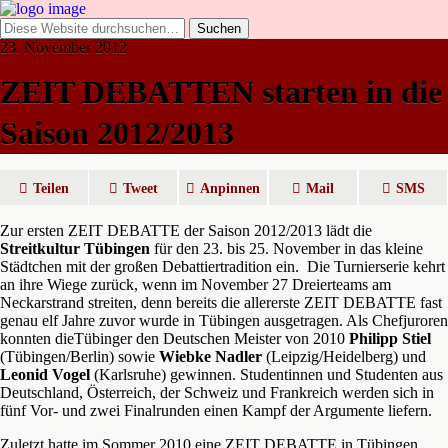
23. November 2012
ZEIT DEBATTEN starten in die
Saison 2012/2013
Teilen
Tweet
Anpinnen
Mail
SMS
Zur ersten ZEIT DEBATTE der Saison 2012/2013 lädt die
Streitkultur Tübingen
für den 23. bis 25. November in das kleine
Städtchen mit der großen Debattiertradition ein. Die Turnierserie kehrt
an ihre Wiege zurück, wenn im November 27 Dreierteams am
Neckarstrand streiten, denn bereits die allererste ZEIT DEBATTE fast
genau elf Jahre zuvor wurde in Tübingen ausgetragen. Als Chefjuroren
konnten dieTübinger den Deutschen Meister von 2010
Philipp Stiel
(Tübingen/Berlin) sowie
Wiebke Nadler
(Leipzig/Heidelberg) und
Leonid Vogel
(Karlsruhe) gewinnen. Studentinnen und Studenten aus
Deutschland, Österreich, der Schweiz und Frankreich werden sich in
fünf Vor- und zwei Finalrunden einen Kampf der Argumente liefern.
Zuletzt hatte im Sommer 2010 eine ZEIT DEBATTE in Tübingen