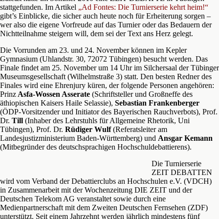
stattgefunden. Im Artikel
„Ad Fontes: Die Turnierserie kehrt heim!“
gibt’s Einblicke, die sicher auch heute noch für Erheiterung sorgen –
wer also die eigene Vorfreude auf das Turnier oder das Bedauern der
Nichtteilnahme steigern will, dem sei der Text ans Herz gelegt.
Die Vorrunden am 23. und 24. November können im Kepler
Gymnasium (Uhlandstr. 30, 72072 Tübingen) besucht werden. Das
Finale findet am 25. November um 14 Uhr im Silchersaal der Tübinger
Museumsgesellschaft (Wilhelmstraße 3) statt. Den besten Redner des
Finales wird eine Ehrenjury küren, der folgende Personen angehören:
Prinz
Asfa-Wossen Asserate
(Schriftsteller und Großneffe des
äthiopischen Kaisers Haile Selassie),
Sebastian Frankenberger
(ÖDP-Vorsitzender und Initiator des Bayerischen Rauchverbots), Prof.
Dr.
Till
(Inhaber des Lehrstuhls für Allgemeine Rhetorik, Uni
Tübingen), Prof. Dr.
Rüdiger Wulf
(Referatsleiter am
Landesjustizministerium Baden-Württemberg) und
Ansgar Kemann
(Mitbegründer des deutschsprachigen Hochschuldebattierens).
Die Turnierserie
ZEIT DEBATTEN
wird vom Verband der Debattierclubs an Hochschulen e.V. (VDCH)
in Zusammenarbeit mit der Wochenzeitung DIE ZEIT und der
Deutschen Telekom AG veranstaltet sowie durch eine
Medienpartnerschaft mit dem Zweiten Deutschen Fernsehen (ZDF)
unterstützt. Seit einem Jahrzehnt werden jährlich mindestens fünf