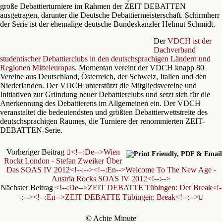
große Debattierturniere im Rahmen der ZEIT DEBATTEN
ausgetragen, darunter die Deutsche Debattiermeisterschaft. Schirmherr
der Serie ist der ehemalige deutsche Bundeskanzler Helmut Schmidt.
Der
VDCH ist der
Dachverband
studentischer Debattierclubs in den deutschsprachigen Ländern und
Regionen Mitteleuropas
. Momentan vereint der VDCH knapp 80
Vereine aus Deutschland, Österreich, der Schweiz, Italien und den
Niederlanden. Der VDCH unterstützt die Mitgliedsvereine und
Initiativen zur Gründung neuer Debattierclubs und setzt sich für die
Anerkennung des Debattierens im Allgemeinen ein. Der VDCH
veranstaltet die bedeutendsten und größten Debattierwettstreite des
deutschsprachigen Raumes, die Turniere der renommierten ZEIT-
DEBATTEN-Serie.
Vorheriger Beitrag
<!--:de-->Wien
Rockt London - Stefan Zweiker Über
Das SOAS IV 2012<!--:--><!--:en-->Welcome To The New Age -
Austria Rocks SOAS IV 2012<!--:-->
Nächster Beitrag
<!--:de-->ZEIT DEBATTE Tübingen: Der Break<!-
-:--><!--:en-->ZEIT DEBATTE Tübingen: Break<!--:-->
© Achte Minute