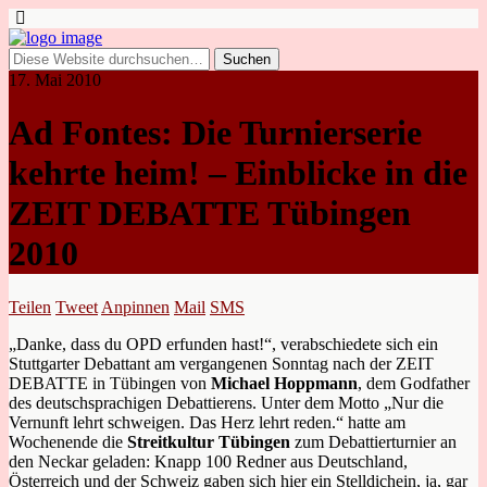
17. Mai 2010
Ad Fontes: Die Turnierserie
kehrte heim! – Einblicke in die
ZEIT DEBATTE Tübingen
2010
Teilen
Tweet
Anpinnen
Mail
SMS
„Danke, dass du OPD erfunden hast!“, verabschiedete sich ein
Stuttgarter Debattant am vergangenen Sonntag nach der ZEIT
DEBATTE in Tübingen von
Michael Hoppmann
, dem Godfather
des deutschsprachigen Debattierens. Unter dem Motto „Nur die
Vernunft lehrt schweigen. Das Herz lehrt reden.“ hatte am
Wochenende die
Streitkultur Tübingen
zum Debattierturnier an
den Neckar geladen: Knapp 100 Redner aus Deutschland,
Österreich und der Schweiz gaben sich hier ein Stelldichein, ja, gar