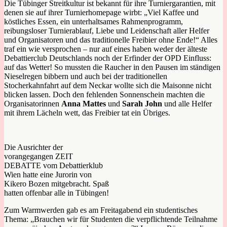
Die Tübinger Streitkultur ist bekannt für ihre Turniergarantien, mit
denen sie auf ihrer Turnierhomepage wirbt: „Viel Kaffee und
köstliches Essen, ein unterhaltsames Rahmenprogramm,
reibungsloser Turnierablauf, Liebe und Leidenschaft aller Helfer
und Organisatoren und das traditionelle Freibier ohne Ende!“ Alles
traf ein wie versprochen – nur auf eines haben weder der älteste
Debattierclub Deutschlands noch der Erfinder der OPD Einfluss:
auf das Wetter! So mussten die Raucher in den Pausen im ständigen
Nieselregen bibbern und auch bei der traditionellen
Stocherkahnfahrt auf dem Neckar wollte sich die Maisonne nicht
blicken lassen. Doch den fehlenden Sonnenschein machten die
Organisatorinnen
Anna Mattes
und
Sarah John
und alle Helfer
mit ihrem Lächeln wett, das Freibier tat ein Übriges.
Die Ausrichter der
vorangegangen ZEIT
DEBATTE vom Debattierklub
Wien hatte eine Jurorin von
Kikero Bozen mitgebracht. Spaß
hatten offenbar alle in Tübingen!
Zum Warmwerden gab es am Freitagabend ein studentisches
Thema: „Brauchen wir für Studenten die verpflichtende Teilnahme