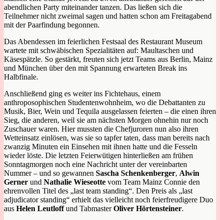
abendlichen Party miteinander tanzen. Das ließen sich die
Teilnehmer nicht zweimal sagen und hatten schon am Freitagabend
mit der Paarfindung begonnen.
Das Abendessen im feierlichen Festsaal des Restaurant Museum
wartete mit schwäbischen Spezialitäten auf: Maultaschen und
Käsespätzle. So gestärkt, freuten sich jetzt Teams aus Berlin, Mainz
und München über den mit Spannung erwarteten Break ins
Halbfinale.
Anschließend ging es weiter ins Fichtehaus, einem
anthroposophischen Studentenwohnheim, wo die Debattanten zu
Musik, Bier, Wein und Tequila ausgelassen feierten – die einen ihren
Sieg, die anderen, weil sie am nächsten Morgen ohnehin nur noch
Zuschauer waren. Hier mussten die Chefjuroren nun also ihren
Wetteinsatz einlösen, was sie so tapfer taten, dass man bereits nach
zwanzig Minuten ein Einsehen mit ihnen hatte und die Fesseln
wieder löste. Die letzten Feierwütigen hinterließen am frühen
Sonntagmorgen noch eine Nachricht unter der vereinbarten
Nummer – und so gewannen
Sascha Schenkenberger
,
Alwin
Gerner
und
Nathalie Wieseotte
vom Team Mainz Connie den
ehrenvollen Titel des „last team standing“. Den Preis als „last
adjudicator standing“ erhielt das vielleicht noch feierfreudigere Duo
aus
Helen Leutloff
und Tabmaster
Oliver Hörtensteiner
.