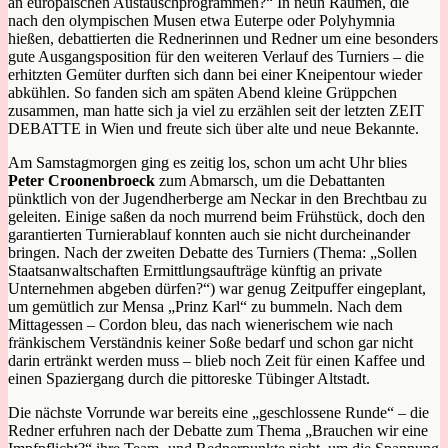
an europäischen Austauschprogrammen?“ In neun Räumen, die
nach den olympischen Musen etwa Euterpe oder Polyhymnia
hießen, debattierten die Rednerinnen und Redner um eine besonders
gute Ausgangsposition für den weiteren Verlauf des Turniers – die
erhitzten Gemüter durften sich dann bei einer Kneipentour wieder
abkühlen. So fanden sich am späten Abend kleine Grüppchen
zusammen, man hatte sich ja viel zu erzählen seit der letzten ZEIT
DEBATTE in Wien und freute sich über alte und neue Bekannte.
Am Samstagmorgen ging es zeitig los, schon um acht Uhr blies
Peter Croonenbroeck
zum Abmarsch, um die Debattanten
pünktlich von der Jugendherberge am Neckar in den Brechtbau zu
geleiten. Einige saßen da noch murrend beim Frühstück, doch den
garantierten Turnierablauf konnten auch sie nicht durcheinander
bringen. Nach der zweiten Debatte des Turniers (Thema: „Sollen
Staatsanwaltschaften Ermittlungsaufträge künftig an private
Unternehmen abgeben dürfen?“) war genug Zeitpuffer eingeplant,
um gemütlich zur Mensa „Prinz Karl“ zu bummeln. Nach dem
Mittagessen – Cordon bleu, das nach wienerischem wie nach
fränkischem Verständnis keiner Soße bedarf und schon gar nicht
darin ertränkt werden muss – blieb noch Zeit für einen Kaffee und
einen Spaziergang durch die pittoreske Tübinger Altstadt.
Die nächste Vorrunde war bereits eine „geschlossene Runde“ – die
Redner erfuhren nach der Debatte zum Thema „Brauchen wir eine