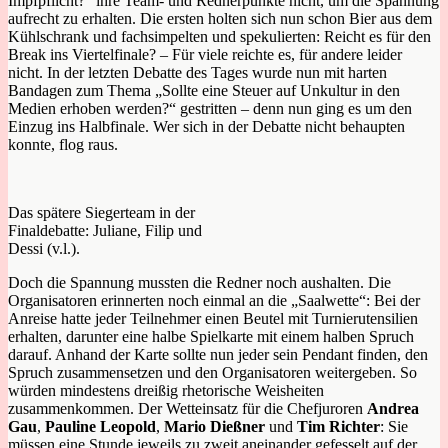
Impfpflicht?“ ihre Team- und Rednerpunkte nicht, um die Spannung
aufrecht zu erhalten. Die ersten holten sich nun schon Bier aus dem
Kühlschrank und fachsimpelten und spekulierten: Reicht es für den
Break ins Viertelfinale? – Für viele reichte es, für andere leider
nicht. In der letzten Debatte des Tages wurde nun mit harten
Bandagen zum Thema „Sollte eine Steuer auf Unkultur in den
Medien erhoben werden?“ gestritten – denn nun ging es um den
Einzug ins Halbfinale. Wer sich in der Debatte nicht behaupten
konnte, flog raus.
Das spätere Siegerteam in der
Finaldebatte: Juliane, Filip und
Dessi (v.l.).
Doch die Spannung mussten die Redner noch aushalten. Die
Organisatoren erinnerten noch einmal an die „Saalwette“: Bei der
Anreise hatte jeder Teilnehmer einen Beutel mit Turnierutensilien
erhalten, darunter eine halbe Spielkarte mit einem halben Spruch
darauf. Anhand der Karte sollte nun jeder sein Pendant finden, den
Spruch zusammensetzen und den Organisatoren weitergeben. So
würden mindestens dreißig rhetorische Weisheiten
zusammenkommen. Der Wetteinsatz für die Chefjuroren
Andrea
Gau
,
Pauline Leopold
,
Mario Dießner
und
Tim Richter
: Sie
müssen eine Stunde jeweils zu zweit aneinander gefesselt auf der