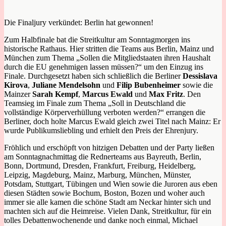
Die Finaljury verkündet: Berlin hat gewonnen!
Zum Halbfinale bat die Streitkultur am Sonntagmorgen ins
historische Rathaus. Hier stritten die Teams aus Berlin, Mainz und
München zum Thema „Sollen die Mitgliedstaaten ihren Haushalt
durch die EU genehmigen lassen müssen?“ um den Einzug ins
Finale. Durchgesetzt haben sich schließlich die Berliner
Dessislava
Kirova
,
Juliane Mendelsohn
und
Filip Bubenheimer
sowie die
Mainzer
Sarah Kempf
,
Marcus Ewald
und
Max Fritz
. Den
Teamsieg im Finale zum Thema „Soll in Deutschland die
vollständige Körperverhüllung verboten werden?“ errangen die
Berliner, doch holte Marcus Ewald gleich zwei Titel nach Mainz: Er
wurde Publikumsliebling und erhielt den Preis der Ehrenjury.
Fröhlich und erschöpft von hitzigen Debatten und der Party ließen
am Sonntagnachmittag die Rednerteams aus Bayreuth, Berlin,
Bonn, Dortmund, Dresden, Frankfurt, Freiburg, Heidelberg,
Leipzig, Magdeburg, Mainz, Marburg, München, Münster,
Potsdam, Stuttgart, Tübingen und Wien sowie die Juroren aus eben
diesen Städten sowie Bochum, Boston, Bozen und woher auch
immer sie alle kamen die schöne Stadt am Neckar hinter sich und
machten sich auf die Heimreise. Vielen Dank, Streitkultur, für ein
tolles Debattenwochenende und danke noch einmal, Michael