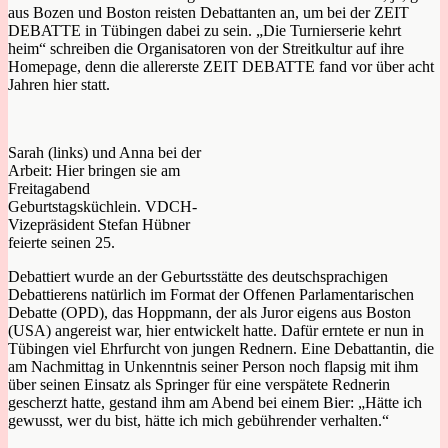
aus Bozen und Boston reisten Debattanten an, um bei der ZEIT
DEBATTE in Tübingen dabei zu sein. „Die Turnierserie kehrt
heim“ schreiben die Organisatoren von der Streitkultur auf ihre
Homepage, denn die allererste ZEIT DEBATTE fand vor über acht
Jahren hier statt.
Sarah (links) und Anna bei der
Arbeit: Hier bringen sie am
Freitagabend
Geburtstagsküchlein. VDCH-
Vizepräsident Stefan Hübner
feierte seinen 25.
Debattiert wurde an der Geburtsstätte des deutschsprachigen
Debattierens natürlich im Format der Offenen Parlamentarischen
Debatte (OPD), das Hoppmann, der als Juror eigens aus Boston
(USA) angereist war, hier entwickelt hatte. Dafür erntete er nun in
Tübingen viel Ehrfurcht von jungen Rednern. Eine Debattantin, die
am Nachmittag in Unkenntnis seiner Person noch flapsig mit ihm
über seinen Einsatz als Springer für eine verspätete Rednerin
gescherzt hatte, gestand ihm am Abend bei einem Bier: „Hätte ich
gewusst, wer du bist, hätte ich mich gebührender verhalten.“