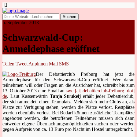
5. September 2013
Schwarzwald-Cup:
Anmeldephase eröffnet
Teilen
Tweet
Anpinnen
Mail
SMS
Der Debattierclub Freiburg hat jetzt die
Anmeldephase für den Schwarzwald-Cup eröffnet. Wer daran
teilnehmen will oder Fragen an die Ausrichter hat, schreibt bis zum
13. Oktober 2013 eine Email an
swc [at] debattierclub-freiburg [dot]
de
. Laut Kassenwärtin
Tanja Strukelj
erhält jeder Debattierclub,
der sich anmeldet, einen Teamplatz. Melden sich mehr Clubs an, als
Plätze zur Verfügung stehen, werden die Plätze verlost. Restplätze
werden ebenfalls verlost. Bei Bedarf können zusätzliche Teamplätze
angeboten werden, die betroffenen Teilnehmer müssen sich dann
entweder eigene Übernachtungsmöglichkeiten suchen oder werden
gegen Aufpreis von ca. 13 Euro pro Nacht im Hostel untergebracht.