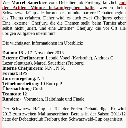
Wie
Marcel Sauerbier
vom Debattierclub Freiburg kürzlich
auf
der Achten Minute bekanntgegeben hatte
, werden beim
Schwarzwald-Cup alle Juroren erst unmittelbar vor Debattenbeginn
das Thema erfahren. Daher wird es auch zwei Chefjurys geben:
Eine „externe“ Chefjury, die die Themen stellt, beim Turnier aber
selbst nicht juriert, und eine „interne“ Chefjury, die vor Ort alle
übrigen Aufgaben übernimmt.
Die wichtigsten Informationen im Überblick:
Datum:
16. / 17. November 2013
Externe Chefjuroren:
Leonid Vogel (Karlsruhe), Andreas C.
Lazar (Stuttgart), Marcel Sauerbier (Freiburg)
Interne Chefjuroren:
N.N., N.N.
Format
: BPS
Jurorenregelung
: N-1
Teilnehmerbeitrag
: 10 Euro p.P.
Übernachtung
: Crash
Teamcap
: 12
Runden
: 4 Vorrunden, Halbfinale und Finale
Der Schwarzwald-Cup ist Teil der Freien Debattierliga. Er wird
2013 zum zweiten Mal ausgerichtet: Bereits in der Saison 2011/12
hatte der Debattierclub Freiburg den Schwarzwald-Cup organisiert.