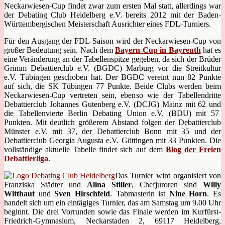
Neckarwiesen-Cup findet zwar zum ersten Mal statt, allerdings war
der Debating Club Heidelberg e.V. bereits 2012 mit der Baden-
Württembergischen Meisterschaft Ausrichter eines FDL-Turniers.
Für den Ausgang der FDL-Saison wird der Neckarwiesen-Cup von
großer Bedeutung sein. Nach dem
Bayern-Cup in Bayreuth
hat es
eine Veränderung an der Tabellenspitze gegeben, da sich der Brüder
Grimm Debattierclub e.V. (BGDC) Marburg vor die Streitkultur
e.V. Tübingen geschoben hat. Der BGDC vereint nun 82 Punkte
auf sich, die SK Tübingen 77 Punkte. Beide Clubs werden beim
Neckarwiesen-Cup vertreten sein, ebenso wie der Tabellendritte
Debattierclub Johannes Gutenberg e.V. (DCJG) Mainz mit 62 und
die Tabellenvierte Berlin Debating Union e.V. (BDU) mit 57
Punkten. Mit deutlich größerem Abstand folgen der Debattierclub
Münster e.V. mit 37, der Debattierclub Bonn mit 35 und der
Debattierclub Georgia Augusta e.V. Göttingen mit 33 Punkten. Die
vollständige aktuelle Tabelle findet sich auf dem
Blog der Freien
Debattierliga
.
Das Turnier wird organisiert von
Franziska Städter und
Alina Stiller
, Chefjuroren sind
Willy
Witthaut
und
Sven Hirschfeld
. Tabmasterin ist
Nine Horn
. Es
handelt sich um ein eintägiges Turnier, das am Samstag um 9.00 Uhr
beginnt. Die drei Vorrunden sowie das Finale werden im Kurfürst-
Friedrich-Gymnasium, Neckarstaden 2, 69117 Heidelberg,