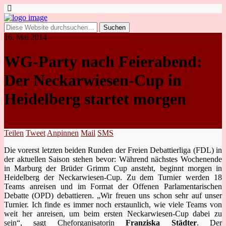
16. Mai 2014
WG-Party nach Feierabend:
Der Neckarwiesen-Cup in
Heidelberg startet morgen
Teilen
Tweet
Anpinnen
Mail
SMS
Die vorerst letzten beiden Runden der Freien Debattierliga (FDL) in
der aktuellen Saison stehen bevor: Während nächstes Wochenende
in Marburg der Brüder Grimm Cup ansteht, beginnt morgen in
Heidelberg der Neckarwiesen-Cup. Zu dem Turnier werden 18
Teams anreisen und im Format der Offenen Parlamentarischen
Debatte (OPD) debattieren. „Wir freuen uns schon sehr auf unser
Turnier. Ich finde es immer noch erstaunlich, wie viele Teams von
weit her anreisen, um beim ersten Neckarwiesen-Cup dabei zu
sein“, sagt Cheforganisatorin
Franziska Städter
. Der