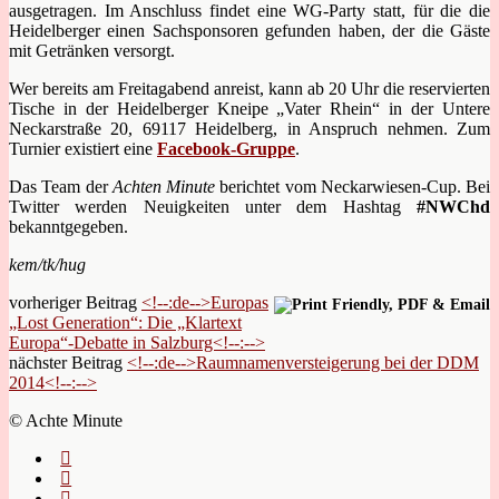
ausgetragen. Im Anschluss findet eine WG-Party statt, für die die
Heidelberger einen Sachsponsoren gefunden haben, der die Gäste
mit Getränken versorgt.
Wer bereits am Freitagabend anreist, kann ab 20 Uhr die reservierten
Tische in der Heidelberger Kneipe „Vater Rhein“ in der Untere
Neckarstraße 20, 69117 Heidelberg, in Anspruch nehmen. Zum
Turnier existiert eine
Facebook-Gruppe
.
Das Team der
Achten Minute
berichtet vom Neckarwiesen-Cup. Bei
Twitter werden Neuigkeiten unter dem Hashtag
#NWChd
bekanntgegeben.
kem/tk/hug
vorheriger Beitrag
<!--:de-->Europas
„Lost Generation“: Die „Klartext
Europa“-Debatte in Salzburg<!--:-->
nächster Beitrag
<!--:de-->Raumnamenversteigerung bei der DDM
2014<!--:-->
© Achte Minute