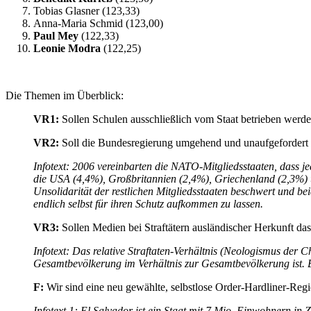
Tobias Glasner (123,33)
Anna-Maria Schmid (123,00)
Paul Mey
(122,33)
Leonie Modra
(122,25)
Die Themen im Überblick:
VR1:
Sollen Schulen ausschließlich vom Staat betrieben werd
VR2:
Soll die Bundesregierung umgehend und unaufgefordert 
Infotext:
2006 vereinbarten die NATO-Mitgliedsstaaten, dass jed
die USA (4,4%), Großbritannien (2,4%), Griechenland (2,3%) u
Unsolidarität der restlichen Mitgliedsstaaten beschwert und 
endlich selbst für ihren Schutz aufkommen zu lassen.
VR3:
Sollen Medien bei Straftätern ausländischer Herkunft da
Infotext: Das relative Straftaten-Verhältnis (Neologismus der 
Gesamtbevölkerung im Verhältnis zur Gesamtbevölkerung ist. 
F:
Wir sind eine neu gewählte, selbstlose Order-Hardliner-Reg
Infotext 1:
El Salvador ist ein Staat mit 7 Mio. Einwohnern i