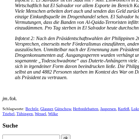
Wirtschaftlich hat El Salvador vor allem Exporte im Bereich K
Viele Menschen arbeiten dort auch und senden das Geld zurück 
einzige Einkunftsquelle im Drogenhandel sehen. El Salvador h
Vermutungen, dass die Banden von Al-Qaida-Terroristen infilt
einzudämmen. Pro Tag sterben in El Salvador heute durchschni
Infotext 2: Nach den Präsidentschaftswahlen der Philippinen 2
Versprechen, einerseits mehr Förderalismus einzuführen, ander
auszulöschen. Unmittelbar nach der Ernennung zum Präsidente
Drogenkonsumenten auf. Ausgangssperren wurden verhängt und d
sogenannte „Todesschwadrone“ aus Duterte-Anhängern viele Kri
sich in irgendeiner Form davon beeindrucken ließe. Die Phili
selbst an und 4882 Personen starben im Kontext des War on Dru
als Präsident zu vertrauen.
jm./lok.
Schlagworte:
Bechtle
,
Glasner
,
Gütschow
,
Herbstdebatten
,
Jaspersen
,
Kurfeß
,
Loks
Triebel
,
Tübingen
,
Wessel
,
Wilke
Suche