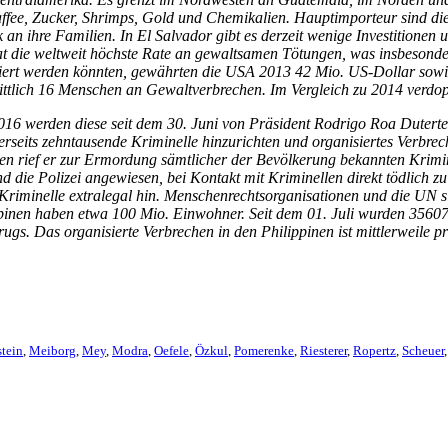
affee, Zucker, Shrimps, Gold und Chemikalien. Hauptimporteur sind die
an ihre Familien. In El Salvador gibt es derzeit wenige Investitione
at die weltweit höchste Rate an gewaltsamen Tötungen, was insbesonde
riert werden könnten, gewährten die USA 2013 42 Mio. US-Dollar sowie 
ttlich 16 Menschen an Gewaltverbrechen. Im Vergleich zu 2014 verdopp
016 werden diese seit dem 30. Juni von Präsident Rodrigo Roa Duterte
erseits zehntausende Kriminelle hinzurichten und organisiertes Verbre
n rief er zur Ermordung sämtlicher der Bevölkerung bekannten Krimin
ie Polizei angewiesen, bei Kontakt mit Kriminellen direkt tödlich zu
minelle extralegal hin. Menschenrechtsorganisationen und die UN sind 
ppinen haben etwa 100 Mio. Einwohner. Seit dem 01. Juli wurden 35607
gs. Das organisierte Verbrechen in den Philippinen ist mittlerweile 
tein
,
Meiborg
,
Mey
,
Modra
,
Oefele
,
Özkul
,
Pomerenke
,
Riesterer
,
Ropertz
,
Scheuer