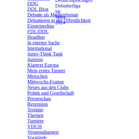
DDG
DDL Blog
Debatte als Medienformat
Debattieren in der Öffentlichkeit
Einsteigerliga
FDL/DDL
Headline
In eigener Sache
International
Jurier-Think Tank
Jurieren
Klartext Europa
Mein erstes Turnier
Menschen
Mittwochs-Feature
Neues aus den Clubs
Politik und Gesellschaft
Presseschau
Rezension
Termine
Themen
Turniere
VDCH
Veranstaltungen
Vorstände