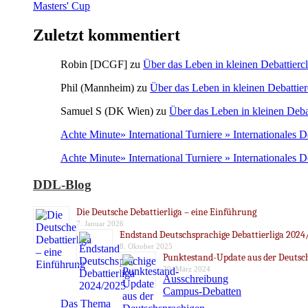
Masters' Cup
Zuletzt kommentiert
Robin [DCGF]
zu
Über das Leben in kleinen Debattierc
Phil (Mannheim)
zu
Über das Leben in kleinen Debattier
Samuel S (DK Wien)
zu
Über das Leben in kleinen Deba
Achte Minute» International Turniere » Internationales 
Achte Minute» International Turniere » Internationales 
DDL-Blog
Die Deutsche Debattierliga – eine Einführung
7. Januar 2026
Endstand Deutschsprachige Debattierliga 2024
8. Oktober 2025
Punktestand-Update aus der Deutsch
20. März 2024
Ausschreibung
Campus-Debatten
Das Thema