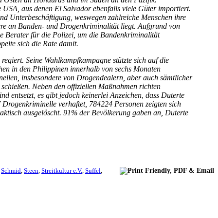
 USA, aus denen El Salvador ebenfalls viele Güter importiert.
n und Unterbeschäftigung, weswegen zahlreiche Menschen ihre
re an Banden- und Drogenkriminalität liegt. Aufgrund von
Berater für die Polizei, um die Bandenkriminalität
elte sich die Rate damit.
 regiert. Seine Wahlkampfkampagne stützte sich auf die
chen in den Philippinen innerhalb von sechs Monaten
ellen, insbesondere von Drogendealern, aber auch sämtlicher
 schießen. Neben den offiziellen Maßnahmen richten
entsetzt, es gibt jedoch keinerlei Anzeichen, dass Duterte
 Drogenkriminelle verhaftet, 784224 Personen zeigten sich
praktisch ausgelöscht. 91% der Bevölkerung gaben an, Duterte
,
Schmid
,
Steen
,
Streitkultur e.V.
,
Suffel
,