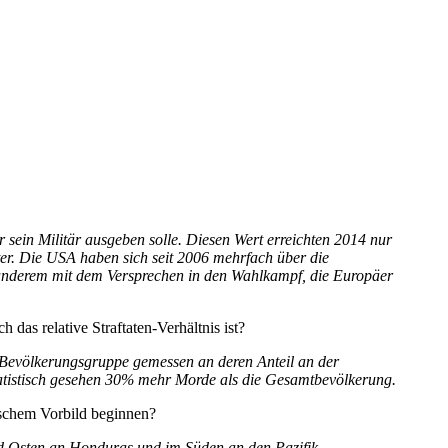
r sein Militär ausgeben solle. Diesen Wert erreichten 2014 nur
ter. Die USA haben sich seit 2006 mehrfach über die
r anderem mit dem Versprechen in den Wahlkampf, die Europäer
as relative Straftaten-Verhältnis ist?
ner Bevölkerungsgruppe gemessen an deren Anteil an der
tatistisch gesehen 30% mehr Morde als die Gesamtbevölkerung.
ischem Vorbild beginnen?
nd Osten an Honduras und im Süden an den Pazifik.