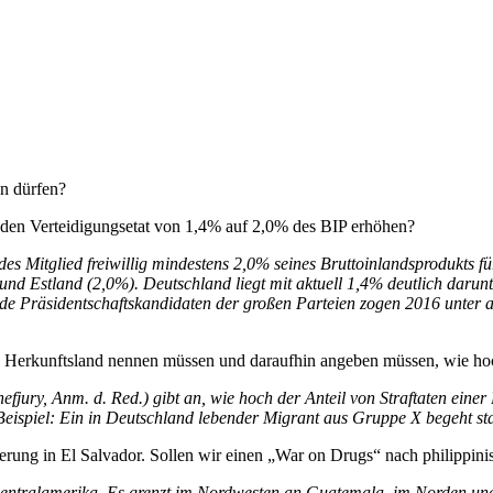
en dürfen?
den Verteidigungsetat von 1,4% auf 2,0% des BIP erhöhen?
es Mitglied freiwillig mindestens 2,0% seines Bruttoinlandsprodukts fü
nd Estland (2,0%). Deutschland liegt mit aktuell 1,4% deutlich darun
beide Präsidentschaftskandidaten der großen Parteien zogen 2016 unte
s Herkunftsland nennen müssen und daraufhin angeben müssen, wie hoch d
Chefjury, Anm. d. Red.) gibt an, wie hoch der Anteil von Straftaten ei
Beispiel: Ein in Deutschland lebender Migrant aus Gruppe X begeht s
ierung in El Salvador. Sollen wir einen „War on Drugs“ nach philippin
n Zentralamerika. Es grenzt im Nordwesten an Guatemala, im Norden u