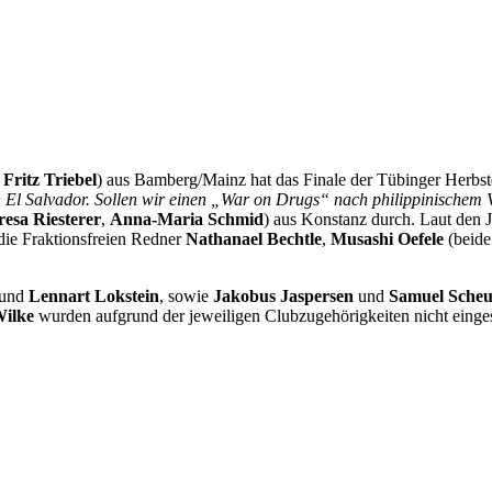
,
Fritz Triebel
) aus Bamberg/Mainz hat das Finale der Tübinger Herb
n El Salvador. Sollen wir einen „War on Drugs“ nach philippinischem V
esa Riesterer
,
Anna-Maria Schmid
) aus Konstanz durch. Laut den 
die Fraktionsfreien Redner
Nathanael Bechtle
,
Musashi Oefele
(beid
und
Lennart Lokstein
, sowie
Jakobus Jaspersen
und
Samuel Scheu
Wilke
wurden aufgrund der jeweiligen Clubzugehörigkeiten nicht einges