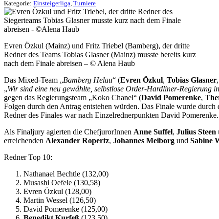
Kategorie:
Einsteigerliga
,
Turniere
Evren Özkul (Mainz) und Fritz Triebel (Bamberg), der dritte
Redner des Teams Tobias Glasner (Mainz) musste bereits kurz
nach dem Finale abreisen – © Alena Haub
Das Mixed-Team „
Bamberg Helau
“ (
Evren Özkul
,
Tobias Glasner
„
Wir sind eine neu gewählte, selbstlose Order-Hardliner-Regierung i
gegen das Regierungsteam „Koko Chanel“ (
David Pomerenke
,
Ther
Folgen durch den Antrag entstehen würden. Das Finale wurde durch 
Redner des Finales war nach Einzelrednerpunkten David Pomerenke.
Als Finaljury agierten die ChefjurorInnen
Anne Suffel
,
Julius Steen
erreichenden
Alexander Ropertz
,
Johannes Meiborg
und
Sabine 
Redner Top 10:
Nathanael Bechtle (132,00)
Musashi Oefele (130,58)
Evren Özkul (128,00)
Martin Wessel (126,50)
David Pomerenke (125,00)
Benedikt Kurfeß
(123,50)