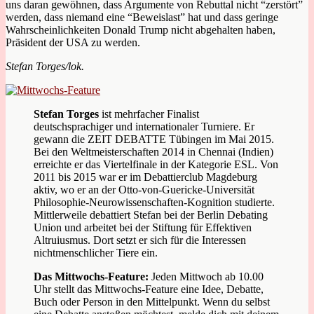
uns daran gewöhnen, dass Argumente von Rebuttal nicht “zerstört”
werden, dass niemand eine “Beweislast” hat und dass geringe
Wahrscheinlichkeiten Donald Trump nicht abgehalten haben,
Präsident der USA zu werden.
Stefan Torges/lok.
Stefan Torges
ist mehrfacher Finalist
deutschsprachiger und internationaler Turniere. Er
gewann die ZEIT DEBATTE Tübingen im Mai 2015.
Bei den Weltmeisterschaften 2014 in Chennai (Indien)
erreichte er das Viertelfinale in der Kategorie ESL. Von
2011 bis 2015 war er im Debattierclub Magdeburg
aktiv, wo er an der Otto-von-Guericke-Universität
Philosophie-Neurowissenschaften-Kognition studierte.
Mittlerweile debattiert Stefan bei der Berlin Debating
Union und arbeitet bei der Stiftung für Effektiven
Altruiusmus.
Dort setzt er sich für die Interessen
nichtmenschlicher Tiere ein.
Das Mittwochs-Feature:
Jeden Mittwoch ab 10.00
Uhr stellt das Mittwochs-Feature eine Idee, Debatte,
Buch oder Person in den Mittelpunkt. Wenn du selbst