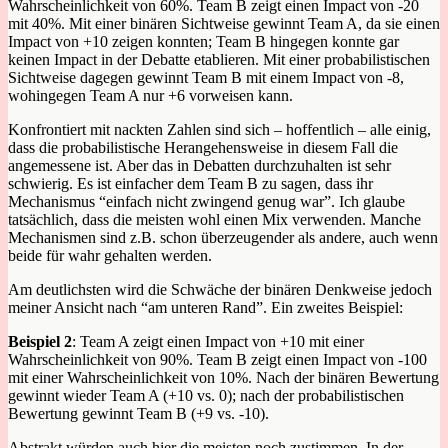
Wahrscheinlichkeit von 60%. Team B zeigt einen Impact von -20
mit 40%. Mit einer binären Sichtweise gewinnt Team A, da sie einen
Impact von +10 zeigen konnten; Team B hingegen konnte gar
keinen Impact in der Debatte etablieren. Mit einer probabilistischen
Sichtweise dagegen gewinnt Team B mit einem Impact von -8,
wohingegen Team A nur +6 vorweisen kann.
Konfrontiert mit nackten Zahlen sind sich – hoffentlich – alle einig,
dass die probabilistische Herangehensweise in diesem Fall die
angemessene ist. Aber das in Debatten durchzuhalten ist sehr
schwierig. Es ist einfacher dem Team B zu sagen, dass ihr
Mechanismus “einfach nicht zwingend genug war”. Ich glaube
tatsächlich, dass die meisten wohl einen Mix verwenden. Manche
Mechanismen sind z.B. schon überzeugender als andere, auch wenn
beide für wahr gehalten werden.
Am deutlichsten wird die Schwäche der binären Denkweise jedoch
meiner Ansicht nach “am unteren Rand”. Ein zweites Beispiel:
Beispiel 2
: Team A zeigt einen Impact von +10 mit einer
Wahrscheinlichkeit von 90%. Team B zeigt einen Impact von -100
mit einer Wahrscheinlichkeit von 10%. Nach der binären Bewertung
gewinnt wieder Team A (+10 vs. 0); nach der probabilistischen
Bewertung gewinnt Team B (+9 vs. -10).
Abstrakt würden auch hier die meisten noch zustimmen. In der