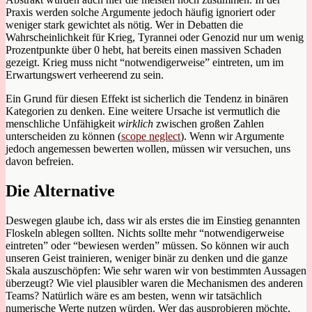
Praxis werden solche Argumente jedoch häufig ignoriert oder
weniger stark gewichtet als nötig. Wer in Debatten die
Wahrscheinlichkeit für Krieg, Tyrannei oder Genozid nur um wenig
Prozentpunkte über 0 hebt, hat bereits einen massiven Schaden
gezeigt. Krieg muss nicht “notwendigerweise” eintreten, um im
Erwartungswert verheerend zu sein.
Ein Grund für diesen Effekt ist sicherlich die Tendenz in binären
Kategorien zu denken. Eine weitere Ursache ist vermutlich die
menschliche Unfähigkeit
wirklich
zwischen großen Zahlen
unterscheiden zu können (
scope neglect
). Wenn wir Argumente
jedoch angemessen bewerten wollen, müssen wir versuchen, uns
davon befreien.
Die Alternative
Deswegen glaube ich, dass wir als erstes die im Einstieg genannten
Floskeln ablegen sollten. Nichts sollte mehr “notwendigerweise
eintreten” oder “bewiesen werden” müssen. So können wir auch
unseren Geist trainieren, weniger binär zu denken und die ganze
Skala auszuschöpfen: Wie sehr waren wir von bestimmten Aussagen
überzeugt? Wie viel plausibler waren die Mechanismen des anderen
Teams? Natürlich wäre es am besten, wenn wir tatsächlich
numerische Werte nutzen würden. Wer das ausprobieren möchte,