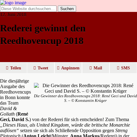
12. Juni 2018
Rederei gewinnt den
Reedhovencup 2018
Teilen
Tweet
Anpinnen
Mail
SMS
Die diesjährige
Ausgabe des
Reedhovencups
Die Gewinner des Reedhovencups 2018: René Geci und David
in Bonn konnte
S. – © Konstantin Krüger
das Team
David &
Goliath
(
René
Geci, David S.
) von der Rederei für sich entscheiden! Zum Thema
„Dieses Haus, als United Kingdom, würde die britische Monarchie
auflösen“
setzen sie sich als Schließende Opposition gegen
Streng
Platonisch
(
Anton Leicht
/Münster,
Anna Markus
/Rederei) in der