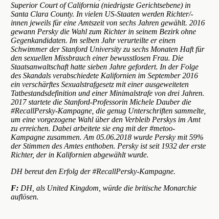
Superior Court of California (niedrigste Gerichtsebene) in
Santa Clara County. In vielen US-Staaten werden Richter/-
innen jeweils für eine Amtszeit von sechs Jahren gewählt. 2016
gewann Persky die Wahl zum Richter in seinem Bezirk ohne
Gegenkandidaten. Im selben Jahr verurteilte er einen
Schwimmer der Stanford University zu sechs Monaten Haft für
den sexuellen Missbrauch einer bewusstlosen Frau. Die
Staatsanwaltschaft hatte sieben Jahre gefordert. In der Folge
des Skandals verabschiedete Kalifornien im September 2016
ein verschärftes Sexualstrafgesetz mit einer ausgeweiteten
Tatbestandsdefinition und einer Minimalstrafe von drei Jahren.
2017 startete die Stanford-Professorin Michele Dauber die
#RecallPersky-Kampagne, die genug Unterschriften sammelte,
um eine vorgezogene Wahl über den Verbleib Perskys im Amt
zu erreichen. Dabei arbeitete sie eng mit der #metoo-
Kampagne zusammen. Am 05.06.2018 wurde Persky mit 59%
der Stimmen des Amtes enthoben. Persky ist seit 1932 der erste
Richter, der in Kalifornien abgewählt wurde.
DH bereut den Erfolg der #RecallPersky-Kampagne.
F:
DH, als United Kingdom, würde die britische Monarchie
auflösen.