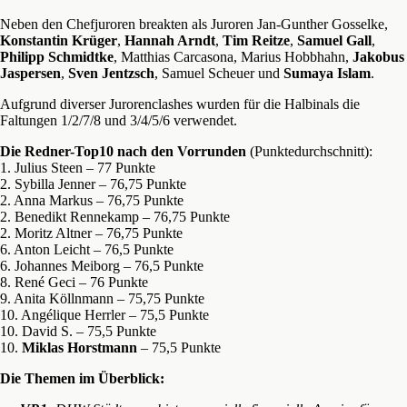
Neben den Chefjuroren breakten als Juroren Jan-Gunther Gosselke,
Konstantin Krüger
,
Hannah Arndt
,
Tim Reitze
,
Samuel Gall
,
Philipp Schmidtke
, Matthias Carcasona, Marius Hobbhahn,
Jakobus
Jaspersen
,
Sven Jentzsch
, Samuel Scheuer und
Sumaya Islam
.
Aufgrund diverser Jurorenclashes wurden für die Halbinals die
Faltungen 1/2/7/8 und 3/4/5/6 verwendet.
Die Redner-Top10 nach den Vorrunden
(Punktedurchschnitt):
1. Julius Steen
–
77 Punkte
2. Sybilla Jenner
–
76,75 Punkte
2. Anna Markus
–
76,75 Punkte
2. Benedikt Rennekamp
–
76,75 Punkte
2. Moritz Altner
–
76,75 Punkte
6. Anton Leicht
–
76,5 Punkte
6. Johannes Meiborg
–
76,5 Punkte
8. René Geci
–
76 Punkte
9. Anita Köllnmann
–
75,75 Punkte
10. Angélique Herrler
–
75,5 Punkte
10. David S.
–
75,5 Punkte
10.
Miklas Horstmann
–
75,5 Punkte
Die Themen im Überblick: