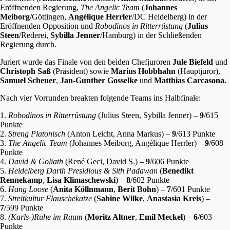
Eröffnenden Regierung,
The Angelic Team
(
Johannes
Meiborg
/Göttingen,
Angélique Herrler
/DC Heidelberg) in der
Eröffnenden Opposition und
Robodinos in Ritterrüstung
(
Julius
Steen
/Rederei,
Sybilla Jenner
/Hamburg) in der Schließenden
Regierung durch.
Juriert wurde das Finale von den beiden Chefjuroren
Jule Biefeld
und
Christoph Saß
(Präsident) sowie
Marius Hobbhahn
(Hauptjuror),
Samuel Scheuer
,
Jan-Gunther Gosselke
und
Matthias Carcasona.
Nach vier Vorrunden breakten folgende Teams ins Halbfinale:
1.
Robodinos in Ritterrüstung
(Julius Steen, Sybilla Jenner)
–
9
/615
Punkte
2.
Streng Platonisch
(Anton Leicht, Anna Markus)
–
9
/613 Punkte
3.
The Angelic Team
(Johannes Meiborg, Angélique Herrler)
–
9
/608
Punkte
4.
David & Goliath
(René Geci, David S.)
–
9
/606 Punkte
5.
Heidelberg Darth Presidious & Sith Padawan
(
Benedikt
Rennekamp
,
Lisa Klimaschewski
)
–
8
/602 Punkte
6.
Hang Loose
(
Anita Köllnmann
,
Berit Bohn
)
–
7
/601 Punkte
7.
Streitkultur Flauschekatze
(
Sabine Wilke
,
Anastasia Kreis
)
–
7
/599 Punkte
8.
(Karls-)Ruhe im Raum
(
Moritz Altner
,
Emil Meckel
)
–
6
/603
Punkte