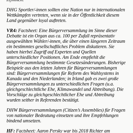
DHG Sportler/-innen sollten eine Nation nur in internationalen
Wettkämpfen vertreten, wenn sie in der Öffentlichkeit diesem
Land gegenüber loyal auftreten.
VR4:
Factsheet: Eine Bürgerversammlung im Sinne dieser
Debatte ist ein Organ aus ca. 100 per Zufall repräsentativ
ausgewählten Wähler/-innen, die über einen längeren Zeitraum
ein bestimmtes gesellschaftliches Problem diskutieren. Sie
haben hierbei Zugriff auf Experten und Quellen
unterschiedlicher Positionen. Am Ende empfiehlt die
Bürgerversammlung bestimmte Gesetzesänderungen. Bisherige
Beispiele aus den letzten Jahren für Bürgerversammlungen
sind: Bürgerversammlungen für Reform des Wahlsystems in
Kanada und den Niederlanden; in Irland gab es zwei große
Bürgerversammlungen zu unterschiedlichen Fragen (u.a.
gleichgeschlechtliche Ehe, Klimawandel und Abtreibung). Die
Vorschläge zu gleichgeschlechtlicher Ehe und Abtreibung
wurden seither in Referenden bestätigt.
DHW Bürgerversammlungen (Citizen’s Assemblies) für Fragen
von nationaler Bedeutung einsetzen und ihre Empfehlungen
bindend umsetzen.
HF:
Factsheet: Aaron Persky war bis 2018 Richter am