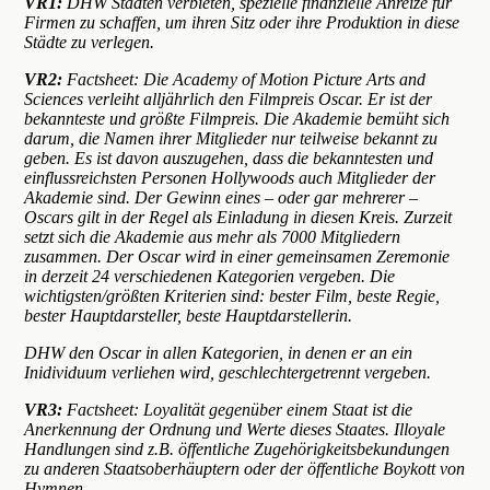
VR1:
DHW Städten verbieten, spezielle finanzielle Anreize für
Firmen zu schaffen, um ihren Sitz oder ihre Produktion in diese
Städte zu verlegen.
VR2:
Factsheet
:
Die Academy of Motion Picture Arts and
Sciences verleiht alljährlich den Filmpreis Oscar. Er ist der
bekannteste und größte Filmpreis. Die Akademie bemüht sich
darum, die Namen ihrer Mitglieder nur teilweise bekannt zu
geben. Es ist davon auszugehen, dass die bekanntesten und
einflussreichsten Personen Hollywoods auch Mitglieder der
Akademie sind. Der Gewinn eines
–
oder gar mehrerer
–
Oscars gilt in der Regel als Einladung in diesen Kreis. Zurzeit
setzt sich die Akademie aus mehr als 7000 Mitgliedern
zusammen. Der Oscar wird in einer gemeinsamen Zeremonie
in derzeit 24 verschiedenen Kategorien vergeben. Die
wichtigsten/größten Kriterien sind: bester Film, beste Regie,
bester Hauptdarsteller, beste Hauptdarstellerin.
DHW den Oscar in allen Kategorien, in denen er an ein
Inidividuum verliehen wird, geschlechtergetrennt vergeben.
VR3:
Factsheet: Loyalität gegenüber einem Staat ist die
Anerkennung der Ordnung und Werte dieses Staates. Illoyale
Handlungen sind z.B. öffentliche Zugehörigkeitsbekundungen
zu anderen Staatsoberhäuptern oder der öffentliche Boykott von
Hymnen.