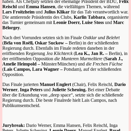
haben. Als Chefjury setzten der ehemalige Präsident der BDU,
Felix
Reischl
und
Emma Hansen
, die vielfältigen Themen, während
Lars Froitzheim
und
Julius Klikar
für das Tab verantwortlich war.
Die amtierende Präsidentin des Clubs,
Karlin Tabbara
, organisierte
das Turnier gemeinsam mit
Leonie Doerr, Luise Stoss
und
Marc
Bélorgey
.
Nach drei Vorrunden setzten sich im Finale
Ostklar und Belehrt
(
Béla von Roëll, Oskar Suckow –
Berlin) in der schließenden
Regierung durch. Ebenfalls im Finale redeten daneben in der
eröffnenden Regierung
Jea Klichterck
(
Lea K., Jan R. –
Berlin), in
der eröffnenden Opposition
die Munteren Murmeltiere
(
Sarah J.,
Amelie Heimpold –
Münster/München) und
die Frechen Füchse
(
Lais Campos, Lara Wagner –
Potsdam), auf der schließenden
Opposition.
Das Finale jurierten
Manuel Englert
(Chair), Felix Reischl,
Dario
Werner
,
Inga Peters
und
Juliette Scheuing.
Bei einer Debatte
über die Erkundung von „deep space“, setzte sich die schließende
Regierung durch. Die beste Finalrede hielt Lais Campos, nach
Publikumsentscheid.
Jurybreak:
Dario Werner, Emma Hansen, Felix Reischl, Inga
Peters, Juliette Scheuing,
Leonie Doerr
, Manuel Englert,
Pavel