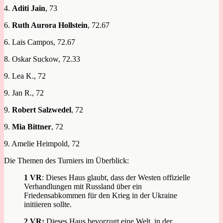
4.
Aditi Jain
, 73
6.
Ruth Aurora Hollstein
, 72.67
6. Lais Campos, 72.67
8. Oskar Suckow, 72.33
9. Lea K., 72
9. Jan R., 72
9.
Robert Salzwedel
, 72
9.
Mia Bittner
, 72
9. Amelie Heimpold, 72
Die Themen des Turniers im Überblick:
1 VR
: Dieses Haus glaubt, dass der Westen offizielle
Verhandlungen mit Russland über ein
Friedensabkommen für den Krieg in der Ukraine
initiieren sollte.
2 VR:
Dieses Haus bevorzugt eine Welt, in der