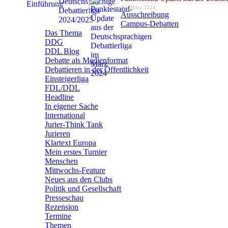
20. März 2024
Ausschreibung
Campus-Debatten
Das Thema
DDG
DDL Blog
Debatte als Medienformat
Debattieren in der Öffentlichkeit
Einsteigerliga
FDL/DDL
Headline
In eigener Sache
International
Jurier-Think Tank
Jurieren
Klartext Europa
Mein erstes Turnier
Menschen
Mittwochs-Feature
Neues aus den Clubs
Politik und Gesellschaft
Presseschau
Rezension
Termine
Themen