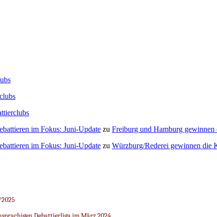
lubs
clubs
ttierclubs
Debattieren im Fokus: Juni-Update
zu
Freiburg und Hamburg gewinnen
Debattieren im Fokus: Juni-Update
zu
Würzburg/Rederei gewinnen die K
/2025
sprachigen Debattierliga im März 2024