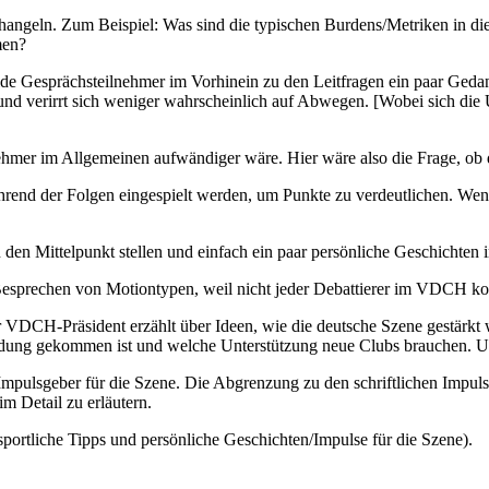
g hangeln. Zum Beispiel: Was sind die typischen Burdens/Metriken in 
men?
eide Gesprächsteilnehmer im Vorhinein zu den Leitfragen ein paar Ged
und verirrt sich weniger wahrscheinlich auf Abwegen. [Wobei sich die 
ehmer im Allgemeinen aufwändiger wäre. Hier wäre also die Frage, ob d
rend der Folgen eingespielt werden, um Punkte zu verdeutlichen. Wenn
 den Mittelpunkt stellen und einfach ein paar persönliche Geschichten 
 Besprechen von Motiontypen, weil nicht jeder Debattierer im VDCH kom
er VDCH-Präsident erzählt über Ideen, wie die deutsche Szene gestärkt
ündung gekommen ist und welche Unterstützung neue Clubs brauchen. U
er Impulsgeber für die Szene. Die Abgrenzung zu den schriftlichen Im
m Detail zu erläutern.
portliche Tipps und persönliche Geschichten/Impulse für die Szene).