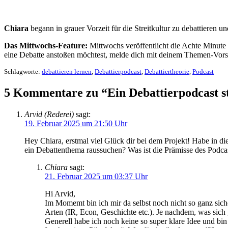
Chiara
begann in grauer Vorzeit für die Streitkultur zu debattieren u
Das Mittwochs-Feature:
Mittwochs veröffentlicht die Achte Minute 
eine Debatte anstoßen möchtest, melde dich mit deinem Themen-Vors
Schlagworte:
debattieren lernen
,
Debattierpodcast
,
Debattiertheorie
,
Podcast
5 Kommentare zu “Ein Debattierpodcast sta
Arvid (Rederei)
sagt:
19. Februar 2025 um 21:50 Uhr
Hey Chiara, erstmal viel Glück dir bei dem Projekt! Habe in die
ein Debattenthema raussuchen? Was ist die Prämisse des Podca
Chiara
sagt:
21. Februar 2025 um 03:37 Uhr
Hi Arvid,
Im Momemt bin ich mir da selbst noch nicht so ganz sich
Arten (IR, Econ, Geschichte etc.). Je nachdem, was sich 
Generell habe ich noch keine so super klare Idee und bin 