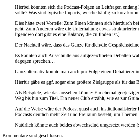
Hierbei könnten sich die Podcast-Folgen an Leitfragen entlan
sollte? Was sind typische Impacts, welche häufig zu kurz kom
Dies hätte zwei Vorteile: Zum Einen könnten sich hierdurch b
geht. Zum Anderen wäre die Unterhaltung etwas strukturierter 
Irgendwo dort gibt es eine Balance, die zu finden ist.]
Der Nachteil wäre, dass das Ganze für dich/die Gesprächsteiln
Es könnten auch Ausschnitte aus aufgezeichneten Debatten wäh
dagegen sprechen…
Ganz alternativ könnte man auch pro Folge einen Debattierer in
Hierfür gäbe es ggf. sogar eine größere Zielgruppe als für das
Als Beispiele, wie das aussehen könnte: Ein ehemaliger/jetzig
Weg bis hin zum Titel. Ein neuer Club erzählt, wie es zur Gr
Auf die Weise wäre der Podcast quasi auch institutionalisiert
Podcasts deutlich mehr Zeit und Freiraum besteht, um Themen i
Natürlich könnte auch beides abwechselnd umgesetzt werden (s
Kommentare sind geschlossen.