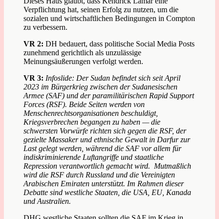
Dieses Haus glaubt, dass Kendrick Lamar eine
Verpflichtung hat, seinen Erfolg zu nutzen, um die
sozialen und wirtschaftlichen Bedingungen in Compton
zu verbessern.
VR 2:
DH bedauert, dass politische Social Media Posts
zunehmend gerichtlich als unzulässige
Meinungsäußerungen verfolgt werden.
VR 3:
Infoslide: Der Sudan befindet sich seit April
2023 im Bürgerkrieg zwischen der Sudanesischen
Armee (SAF) und der paramilitärischen Rapid Support
Forces (RSF). Beide Seiten werden von
Menschenrechtsorganisationen beschuldigt,
Kriegsverbrechen begangen zu haben — die
schwersten Vorwürfe richten sich gegen die RSF, der
gezielte Massaker und ethnische Gewalt in Darfur zur
Last gelegt werden, während die SAF vor allem für
indiskriminierende Luftangriffe und staatliche
Repression verantwortlich gemacht wird. Mutmaßlich
wird die RSF durch Russland und die Vereinigten
Arabischen Emiraten unterstützt. Im Rahmen dieser
Debatte sind westliche Staaten, die USA, EU, Kanada
und Australien.
DHG westliche Staaten sollten die SAF im Krieg in