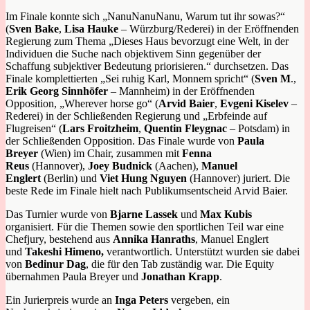
Im Finale konnte sich „NanuNanuNanu, Warum tut ihr sowas?“
(
Sven Bake
,
Lisa Hauke
– Würzburg/Rederei) in der Eröffnenden
Regierung zum Thema „Dieses Haus bevorzugt eine Welt, in der
Individuen die Suche nach objektivem Sinn gegenüber der
Schaffung subjektiver Bedeutung priorisieren.“ durchsetzen. Das
Finale komplettierten „Sei ruhig Karl, Monnem spricht“ (
Sven M
.,
Erik Georg Sinnhöfer
– Mannheim) in der Eröffnenden
Opposition, „Wherever horse go“ (
Arvid Baier
,
Evgeni Kiselev
–
Rederei) in der Schließenden Regierung und „Erbfeinde auf
Flugreisen“ (
Lars Froitzheim
,
Quentin Fleygnac
– Potsdam) in
der Schließenden Opposition. Das Finale wurde von
Paula
Breyer
(Wien) im Chair, zusammen mit
Fenna
Reus
(Hannover),
Joey Budnick
(Aachen),
Manuel
Englert
(Berlin) und
Viet Hung Nguyen
(Hannover) juriert. Die
beste Rede im Finale hielt nach Publikumsentscheid Arvid Baier.
Das Turnier wurde von
Bjarne Lassek
und
Max Kubis
organisiert.
Für die Themen sowie den sportlichen Teil war eine
Chefjury, bestehend aus
Annika Hanraths
, Manuel Englert
und
Takeshi Himeno,
verantwortlich.
Unterstützt wurden sie dabei
von
Bedinur Dag
, die für den Tab zuständig war. Die Equity
übernahmen Paula Breyer und
Jonathan Krapp
.
Ein Jurierpreis wurde an
Inga Peters
vergeben, ein