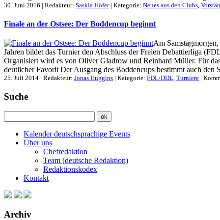
30. Juni 2016 | Redakteur:
Saskia Höfer
| Kategorie:
Neues aus den Clubs
,
Vorstä
Finale an der Ostsee: Der Boddencup beginnt
Am Samstagmorgen, de
Jahren bildet das Turnier den Abschluss der Freien Debattierliga (FD
Organisiert wird es von Oliver Gladrow und Reinhard Müller. Für das
deutlicher Favorit Der Ausgang des Boddencups bestimmt auch den Sie
25. Juli 2014 | Redakteur:
Jonas Huggins
| Kategorie:
FDL/DDL
,
Turniere
|
Komme
Suche
Kalender deutschsprachige Events
Über uns
Chefredaktion
Team (deutsche Redaktion)
Redaktionskodex
Kontakt
Archiv