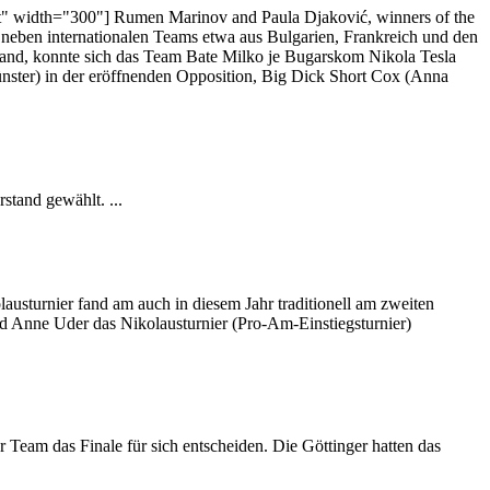
ht" width="300"] Rumen Marinov and Paula Djaković, winners of the
 neben internationalen Teams etwa aus Bulgarien, Frankreich und den
fand, konnte sich das Team Bate Milko je Bugarskom Nikola Tesla
nster) in der eröffnenden Opposition, Big Dick Short Cox (Anna
stand gewählt. ...
usturnier fand am auch in diesem Jahr traditionell am zweiten
d Anne Uder das Nikolausturnier (Pro-Am-Einstiegsturnier)
 Team das Finale für sich entscheiden. Die Göttinger hatten das