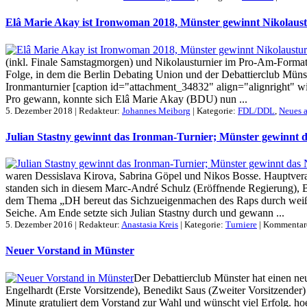
Elâ Marie Akay ist Ironwoman 2018, Münster gewinnt Nikolaust
(inkl. Finale Samstagmorgen) und Nikolausturnier im Pro-Am-Format (m
Folge, in dem die Berlin Debating Union und der Debattierclub Münste
Ironmanturnier [caption id="attachment_34832" align="alignright" w
Pro gewann, konnte sich Elâ Marie Akay (BDU) nun ...
5. Dezember 2018 | Redakteur:
Johannes Meiborg
| Kategorie:
FDL/DDL
,
Neues 
Julian Stastny gewinnt das Ironman-Turnier; Münster gewinnt d
waren Dessislava Kirova, Sabrina Göpel und Nikos Bosse. Hauptverant
standen sich in diesem Marc-André Schulz (Eröffnende Regierung), 
dem Thema „DH bereut das Sichzueigenmachen des Raps durch weiße K
Seiche. Am Ende setzte sich Julian Stastny durch und gewann ...
5. Dezember 2016 | Redakteur:
Anastasia Kreis
| Kategorie:
Turniere
|
Kommentare
Neuer Vorstand in Münster
Der Debattierclub Münster hat einen neu
Engelhardt (Erste Vorsitzende), Benedikt Saus (Zweiter Vorsitzender
Minute gratuliert dem Vorstand zur Wahl und wünscht viel Erfolg. hoe