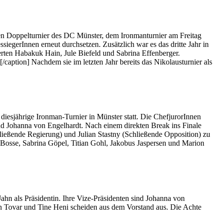
len Doppelturnier des DC Münster, dem Ironmanturnier am Freitag
iegerInnen erneut durchsetzen. Zusätzlich war es das dritte Jahr in
ierten Habakuk Hain, Jule Biefeld und Sabrina Effenberger.
ption] Nachdem sie im letzten Jahr bereits das Nikolausturnier als
iesjährige Ironman-Turnier in Münster statt. Die ChefjurorInnen
nd Johanna von Engelhardt. Nach einem direkten Break ins Finale
ießende Regierung) und Julian Stastny (Schließende Opposition) zu
osse, Sabrina Göpel, Titian Gohl, Jakobus Jaspersen und Marion
ahn als Präsidentin. Ihre Vize-Präsidenten sind Johanna von
oph Tovar und Tine Heni scheiden aus dem Vorstand aus. Die Achte