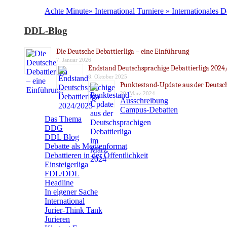
Achte Minute» International Turniere » Internationales 
DDL-Blog
Die Deutsche Debattierliga – eine Einführung
7. Januar 2026
Endstand Deutschsprachige Debattierliga 2024
8. Oktober 2025
Punktestand-Update aus der Deutsch
20. März 2024
Ausschreibung
Campus-Debatten
Das Thema
DDG
DDL Blog
Debatte als Medienformat
Debattieren in der Öffentlichkeit
Einsteigerliga
FDL/DDL
Headline
In eigener Sache
International
Jurier-Think Tank
Jurieren