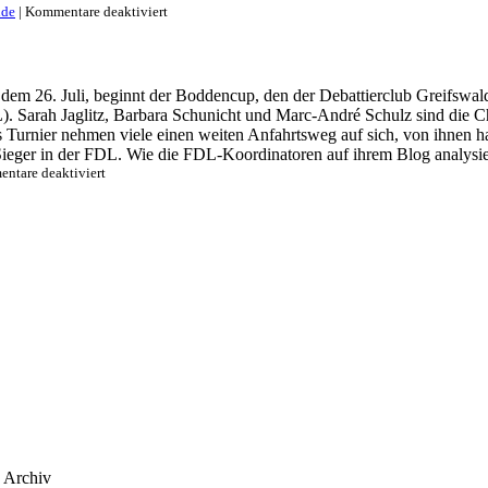
gewinnt
für
nde
|
Kommentare deaktiviert
das
Neuer
Nikolausturnier
Vorstand
2016
in
Münster
m 26. Juli, beginnt der Boddencup, den der Debattierclub Greifswald
L). Sarah Jaglitz, Barbara Schunicht und Marc-André Schulz sind die Ch
 Turnier nehmen viele einen weiten Anfahrtsweg auf sich, von ihnen ha
ger in der FDL. Wie die FDL-Koordinatoren auf ihrem Blog analysierte
für
ntare deaktiviert
Finale
an
der
Ostsee:
Der
Boddencup
beginnt
Archiv