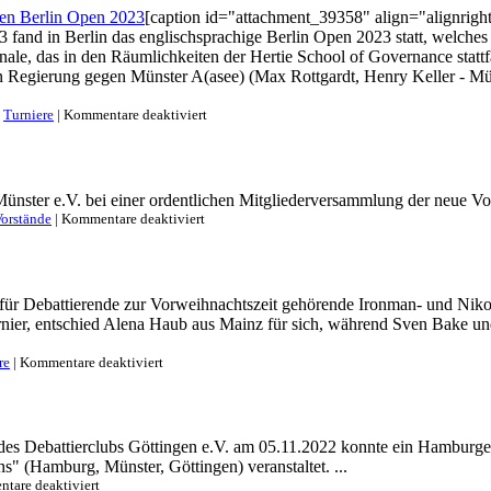
[caption id="attachment_39358" align="alignrig
fand in Berlin das englischsprachige Berlin Open 2023 statt, welches
ale, das in den Räumlichkeiten der Hertie School of Governance statt
n Regierung gegen Münster A(asee) (Max Rottgardt, Henry Keller - Mü
für
,
Turniere
|
Kommentare deaktiviert
Paula
Djaković
und
Rumen
nster e.V. bei einer ordentlichen Mitgliederversammlung der neue Vor
Marinov
für
orstände
|
Kommentare deaktiviert
aus
Vorstandswechsel
Zagreb
in
und
Münster
Sofia
gewinnen
für Debattierende zur Vorweihnachtszeit gehörende Ironman- und Nikola
Berlin
rnier, entschied Alena Haub aus Mainz für sich, während Sven Bake un
Open
2023
für
re
|
Kommentare deaktiviert
Mainz
und
Würzburg
gewinnen
des Debattierclubs Göttingen e.V. am 05.11.2022 konnte ein Hamburger
Ironman-
" (Hamburg, Münster, Göttingen) veranstaltet. ...
und
Nikolausturnier
für
tare deaktiviert