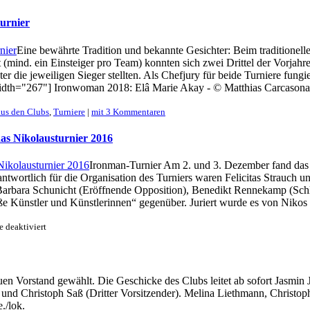
Hamburg
gewinnt
urnier
Göttinger
Einstiegsturnier
Eine bewährte Tradition und bekannte Gesichter: Beim traditionel
ind. ein Einsteiger pro Team) konnten sich zwei Drittel der Vorjahress
r die jeweiligen Sieger stellten. Als Chefjury für beide Turniere fung
idth="267"] Ironwoman 2018: Elâ Marie Akay - © Matthias Carcasona[/ca
aus den Clubs
,
Turniere
|
mit 3 Kommentaren
as Nikolausturnier 2016
Ironman-Turnier Am 2. und 3. Dezember fand das d
wortlich für die Organisation des Turniers waren Felicitas Strauch u
Barbara Schunicht (Eröffnende Opposition), Benedikt Rennekamp (Schl
ünstler und Künstlerinnen“ gegenüber. Juriert wurde es von Nikos B
für
 deaktiviert
Julian
Stastny
gewinnt
das
en Vorstand gewählt. Die Geschicke des Clubs leitet ab sofort Jasmin J
Ironman-
) und Christoph Saß (Dritter Vorsitzender). Melina Liethmann, Christ
Turnier;
Münster
./lok.