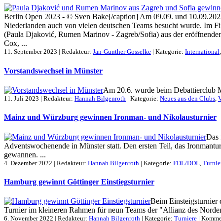
Berlin Open 2023 - © Sven Bake[/caption] Am 09.09. und 10.09.2023 
Niederlanden auch von vielen deutschen Teams besucht wurde. Im Fin
(Paula Djaković, Rumen Marinov - Zagreb/Sofia) aus der eröffnende
Cox, ...
11. September 2023 | Redakteur:
Jan-Gunther Gosselke
| Kategorie:
International
Vorstandswechsel in Münster
Am 20.6. wurde beim Debattierclub Mü
11. Juli 2023 | Redakteur:
Hannah Bilgenroth
| Kategorie:
Neues aus den Clubs
,
V
Mainz und Würzburg gewinnen Ironman- und Nikolausturnier
Das 
Adventswochenende in Münster statt. Den ersten Teil, das Ironmantu
gewannen. ...
4. Dezember 2022 | Redakteur:
Hannah Bilgenroth
| Kategorie:
FDL/DDL
,
Turnie
Hamburg gewinnt Göttinger Einstiegsturnier
Beim Einsteigsturnier 
Turnier im kleineren Rahmen für neun Teams der "Allianz des Nordens
6. November 2022 | Redakteur:
Hannah Bilgenroth
| Kategorie:
Turniere
|
Kommen