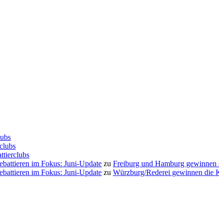
lubs
clubs
ttierclubs
Debattieren im Fokus: Juni-Update
zu
Freiburg und Hamburg gewinnen
Debattieren im Fokus: Juni-Update
zu
Würzburg/Rederei gewinnen die K