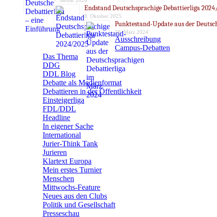
7. Januar 2026
Endstand Deutschsprachige Debattierliga 2024
8. Oktober 2025
Punktestand-Update aus der Deutsch
20. März 2024
Ausschreibung
Campus-Debatten
Das Thema
DDG
DDL Blog
Debatte als Medienformat
Debattieren in der Öffentlichkeit
Einsteigerliga
FDL/DDL
Headline
In eigener Sache
International
Jurier-Think Tank
Jurieren
Klartext Europa
Mein erstes Turnier
Menschen
Mittwochs-Feature
Neues aus den Clubs
Politik und Gesellschaft
Presseschau