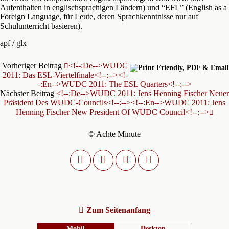
Aufenthalten in englischsprachigen Ländern) und “EFL” (English as a
Foreign Language, für Leute, deren Sprachkenntnisse nur auf
Schulunterricht basieren).
apf / glx
Vorheriger Beitrag
<!--:de-->WUDC
2011: Das ESL-Viertelfinale<!--:--><!-
-:en-->WUDC 2011: The ESL Quarters<!--:-->
Nächster Beitrag
<!--:de-->WUDC 2011: Jens Henning Fischer Neuer
Präsident Des WUDC-Councils<!--:--><!--:en-->WUDC 2011: Jens
Henning Fischer New President Of WUDC Council<!--:-->
© Achte Minute
Zum Seitenanfang
Mobil
Desktop