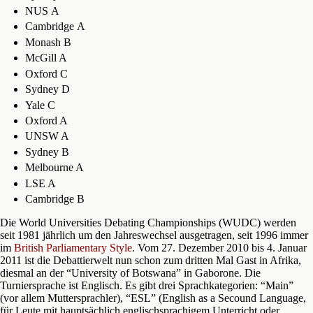
NUS A
Cambridge A
Monash B
McGill A
Oxford C
Sydney D
Yale C
Oxford A
UNSW A
Sydney B
Melbourne A
LSE A
Cambridge B
Die World Universities Debating Championships (WUDC) werden
seit 1981 jährlich um den Jahreswechsel ausgetragen, seit 1996 immer
im
British Parliamentary Style
. Vom 27. Dezember 2010 bis 4. Januar
2011 ist die Debattierwelt nun schon zum dritten Mal Gast in Afrika,
diesmal an der “University of Botswana” in Gaborone. Die
Turniersprache ist Englisch. Es gibt drei Sprachkategorien: “Main”
(vor allem Muttersprachler), “ESL” (English as a Secound Language,
für Leute mit hauptsächlich englischsprachigem Unterricht oder