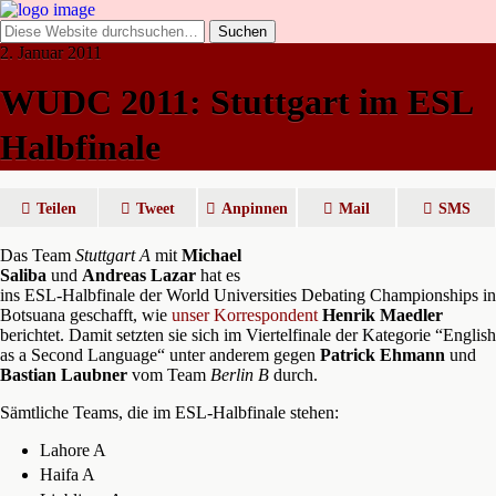
2. Januar 2011
WUDC 2011: Stuttgart im ESL
Halbfinale
Teilen
Tweet
Anpinnen
Mail
SMS
Das Team
Stuttgart A
mit
Michael
Saliba
und
Andreas Lazar
hat es
ins ESL-Halbfinale der World Universities Debating Championships in
Botsuana geschafft, wie
unser Korrespondent
Henrik Maedler
berichtet. Damit setzten sie sich im Viertelfinale der Kategorie “English
as a Second Language“ unter anderem gegen
Patrick Ehmann
und
Bastian Laubner
vom Team
Berlin B
durch.
Sämtliche Teams, die im ESL-Halbfinale stehen:
Lahore A
Haifa A