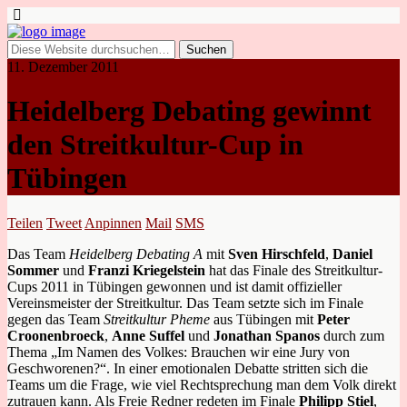
11. Dezember 2011
Heidelberg Debating gewinnt
den Streitkultur-Cup in
Tübingen
Teilen
Tweet
Anpinnen
Mail
SMS
Das Team
Heidelberg Debating A
mit
Sven Hirschfeld
,
Daniel
Sommer
und
Franzi Kriegelstein
hat das Finale des Streitkultur-
Cups 2011 in Tübingen gewonnen und ist damit offizieller
Vereinsmeister der Streitkultur. Das Team setzte sich im Finale
gegen das Team
Streitkultur Pheme
aus Tübingen mit
Peter
Croonenbroeck
,
Anne Suffel
und
Jonathan Spanos
durch zum
Thema „Im Namen des Volkes: Brauchen wir eine Jury von
Geschworenen?“. In einer emotionalen Debatte stritten sich die
Teams um die Frage, wie viel Rechtsprechung man dem Volk direkt
zutrauen kann. Als Freie Redner redeten im Finale
Philipp Stiel
,