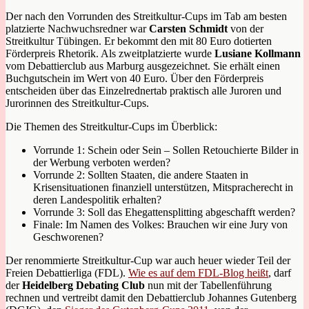
Der nach den Vorrunden des Streitkultur-Cups im Tab am besten
platzierte Nachwuchsredner war
Carsten Schmidt
von der
Streitkultur Tübingen. Er bekommt den mit 80 Euro dotierten
Förderpreis Rhetorik. Als zweitplatzierte wurde
Lusiane Kollmann
vom Debattierclub aus Marburg ausgezeichnet. Sie erhält einen
Buchgutschein im Wert von 40 Euro. Über den Förderpreis
entscheiden über das Einzelrednertab praktisch alle Juroren und
Jurorinnen des Streitkultur-Cups.
Die Themen des Streitkultur-Cups im Überblick:
Vorrunde 1: Schein oder Sein – Sollen Retouchierte Bilder in
der Werbung verboten werden?
Vorrunde 2: Sollten Staaten, die andere Staaten in
Krisensituationen finanziell unterstützen, Mitspracherecht in
deren Landespolitik erhalten?
Vorrunde 3: Soll das Ehegattensplitting abgeschafft werden?
Finale: Im Namen des Volkes: Brauchen wir eine Jury von
Geschworenen?
Der renommierte Streitkultur-Cup war auch heuer wieder Teil der
Freien Debattierliga (FDL).
Wie es auf dem FDL-Blog heißt
, darf
der
Heidelberg Debating Club
nun mit der Tabellenführung
rechnen und vertreibt damit den Debattierclub Johannes Gutenberg