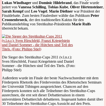
Lukas Windhager
und
Dominic Hildebrand
, das Finale wurde
juriert von
Vanessa Schilling
,
Tobias Kube
,
Oliver Hörtensteiner
,
Sarah Kempf
und
Leo Vogel
.
Mario Dießner
war Präsident der
Finaldebatte. Zum besten Finalredner wählte das Publikum
Peter
Croonenbroeck
, der den traditionellen Kaktus für den
Publikumsliebling von Streitkultur-Präsidentin
Marie Rulfs
überreicht bekam.
Die Sieger des Streitkultur-Cups 2011 (v.l.n.r.):
Sven Hirschfeld, Franzi Kriegelstein und Daniel
Sommer - die Hütchen sind Teil des Titels. (Foto:
Philipp Stiel)
Außerdem wurde im Finale der beste Nachwuchsredner mit dem
Förderpreis Rhetorik des Fördervereins des Rhetorischen Seminars
der Universität Tübingen ausgezeichnet. Chancen auf den
Förderpreis konnten sich alle Teilnehmer des Streitkultur-Cups
ausrechnen, die erst seit dieser Debattiersaison in einem
universitären Debattierclub debattieren. Insgesamt hatten damit über
30 Teilnehmer des Streitkultur-Cups Aussicht auf den Preis.