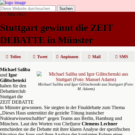
13. Mai 2012
Stuttgart gewinnt die ZEIT
DEBATTE in Münster
Teilen
Tweet
Anpinnen
Mail
SMS
Michael
Saliba
und
Igor
Gilitschenski
Michael Saliba und Igor Gilitschenski aus Stuttgart (Foto:
haben für den
M. Adams)
Debattierclub
Stuttgart die
ZEIT DEBATTE
in Münster gewonnen. Sie siegten in der Finaldebatte zum Thema
„Dieses Haus unterstützt die gezielte Tötung iranischer
Nuklearwissenschaftler“ gegen Teams aus Berlin, Hamburg und
München. Laut den Worten von Chefjuror
Clemens Lechner
entschieden sie die Debatte mit ihrer klaren Analyse der spezifischen
Situation des Irans und ihrer Analyse der konkreten Folgen einer