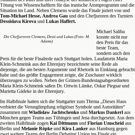
Tötung von Wissenschaftlern für das iranische Atomprogramm und die
Situation im Land. Neben Clemens wurde das Finale juriert von und
Tom-Michael Hesse,
Andrea Gau
und den Chefjuroren des Turniers
Dessislava Kirova
und
Lukas Haffert.
Michael Saliba
konnte nicht nur
Die Chefjuroren Clemens, Dessi und Lukas (Foto: M.
Adams)
den Preis für das
beste Team,
sondern auch den
Preis für die beste Finalrede nach Stuttgart holen. Laudatorin Maria
Klein-Schmeink aus der Ehrenjury bezeichnete seine Rede als
diejenige, die am besten Argumente und Rhetorik in Einklang gebracht
habe und das größte Engagement zeigte, die Zuschauer wirklich
überzeugen zu wollen. Neben der Grünen-Bundestagsabgeordneten
Maria Klein-Schmeink saßen Dr. Ortwin Lämke, Oskar Piegsar und
Marietta Gädeke in der Ehrenjury.
Im Halbfinale hatten sich die Stuttgarter zum Thema „Dieses Haus
verbietet die Verunglimpfung religiöser Symbole und Autoritäten“
zusammen mit
Wladislaw Jachtschenko
und
Markus Dankerl
aus
München gegen Teams aus Tübingen und Jena durchgesetzt. Aus dem
zweiten Halbfinale zogen
Kai Dittmann
und
Florian Umscheid
aus
Berlin und
Melanie Röpke
und
Kira Lanker
aus Hamburg gegen
zwei weitere Teams der Berlin Debating Union ins Finale ein.