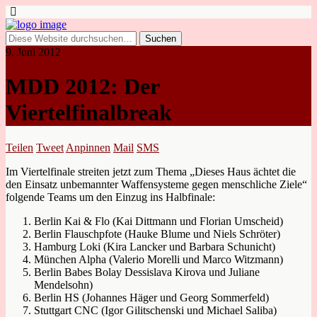
9. Juni 2012
MDD 2012: Der
Viertelfinalbreak
Teilen
Tweet
Anpinnen
Mail
SMS
Im Viertelfinale streiten jetzt zum Thema „Dieses Haus ächtet die
den Einsatz unbemannter Waffensysteme gegen menschliche Ziele“
folgende Teams um den Einzug ins Halbfinale:
Berlin Kai & Flo (Kai Dittmann und Florian Umscheid)
Berlin Flauschpfote (Hauke Blume und Niels Schröter)
Hamburg Loki (Kira Lancker und Barbara Schunicht)
München Alpha (Valerio Morelli und Marco Witzmann)
Berlin Babes Bolay Dessislava Kirova und Juliane
Mendelsohn)
Berlin HS (Johannes Häger und Georg Sommerfeld)
Stuttgart CNC (Igor Gilitschenski und Michael Saliba)