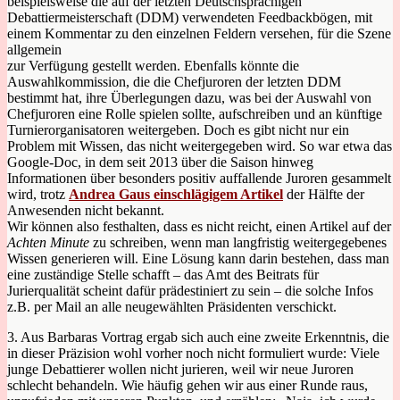
beispielsweise die auf der letzten Deutschsprachigen
Debattiermeisterschaft (DDM) verwendeten Feedbackbögen, mit
einem Kommentar zu den einzelnen Feldern versehen, für die Szene
allgemein
zur Verfügung gestellt werden. Ebenfalls könnte die
Auswahlkommission, die die Chefjuroren der letzten DDM
bestimmt hat, ihre Überlegungen dazu, was bei der Auswahl von
Chefjuroren eine Rolle spielen sollte, aufschreiben und an künftige
Turnierorganisatoren weitergeben. Doch es gibt nicht nur ein
Problem mit Wissen, das nicht weitergegeben wird. So war etwa das
Google-Doc, in dem seit 2013 über die Saison hinweg
Informationen über besonders positiv auffallende Juroren gesammelt
wird, trotz
Andrea Gaus einschlägigem Artikel
der Hälfte der
Anwesenden nicht bekannt.
Wir können also festhalten, dass es nicht reicht, einen Artikel auf der
Achten Minute
zu schreiben, wenn man langfristig weitergegebenes
Wissen generieren will. Eine Lösung kann darin bestehen, dass man
eine zuständige Stelle schafft – das Amt des Beitrats für
Jurierqualität scheint dafür prädestiniert zu sein – die solche Infos
z.B. per Mail an alle neugewählten Präsidenten verschickt.
3. Aus Barbaras Vortrag ergab sich auch eine zweite Erkenntnis, die
in dieser Präzision wohl vorher noch nicht formuliert wurde: Viele
junge Debattierer wollen nicht jurieren, weil wir neue Juroren
schlecht behandeln. Wie häufig gehen wir aus einer Runde raus,