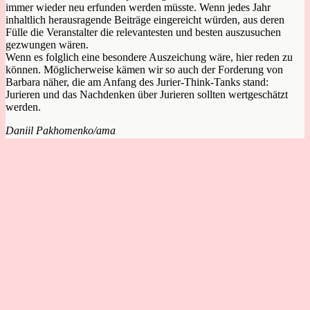
immer wieder neu erfunden werden müsste. Wenn jedes Jahr
inhaltlich herausragende Beiträge eingereicht würden, aus deren
Fülle die Veranstalter die relevantesten und besten auszusuchen
gezwungen wären.
Wenn es folglich eine besondere Auszeichung wäre, hier reden zu
können. Möglicherweise kämen wir so auch der Forderung von
Barbara näher, die am Anfang des Jurier-Think-Tanks stand:
Jurieren und das Nachdenken über Jurieren sollten wertgeschätzt
werden.
Daniil Pakhomenko/ama
vorheriger Beitrag
Wider das
Kompetenzchaos: Rückblick auf
ersten Jurier-Think-Tank
nächster Beitrag
<!--:de-->„Krasse Aktion, Bruder!“ – Warum
studentisches Debattieren Teilnahmebegrenzungen braucht <!--:-->
© Achte Minute