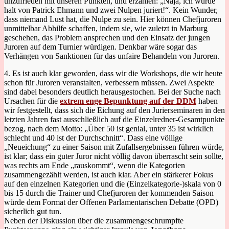
unzufrieden mit unseren Punkten, und erzählen: „Naja, ich wurde
halt von Patrick Ehmann und zwei Nulpen juriert!“. Kein Wunder,
dass niemand Lust hat, die Nulpe zu sein. Hier können Chefjuroren
unmittelbar Abhilfe schaffen, indem sie, wie zuletzt in Marburg
geschehen, das Problem ansprechen und den Einsatz der jungen
Juroren auf dem Turnier würdigen. Denkbar wäre sogar das
Verhängen von Sanktionen für das unfaire Behandeln von Juroren.
4. Es ist auch klar geworden, dass wir die Workshops, die wir heute
schon für Juroren veranstalten, verbessern müssen. Zwei Aspekte
sind dabei besonders deutlich herausgestochen. Bei der Suche nach
Ursachen für die
extrem enge Bepunktung auf der DDM
haben
wir festgestellt, dass sich die Eichung auf den Jurierseminaren in den
letzten Jahren fast ausschließlich auf die Einzelredner-Gesamtpunkte
bezog, nach dem Motto: „Über 50 ist genial, unter 35 ist wirklich
schlecht und 40 ist der Durchschnitt“. Dass eine völlige
„Neueichung“ zu einer Saison mit Zufallsergebnissen führen würde,
ist klar; dass ein guter Juror nicht völlig davon überrascht sein sollte,
was rechts am Ende „rauskommt“, wenn die Kategorien
zusammengezählt werden, ist auch klar. Aber ein stärkerer Fokus
auf den einzelnen Kategorien und die (Einzelkategorie-)skala von 0
bis 15 durch die Trainer und Chefjuroren der kommenden Saison
würde dem Format der Offenen Parlamentarischen Debatte (OPD)
sicherlich gut tun.
Neben der Diskussion über die zusammengeschrumpfte