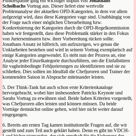
Punktespanne ging ein wichtiger Impuls von
Jonathans
Scholbachs
Vortrag aus. Dieser liefert eine wertvolle
Problemanalyse der aktuellen OPD-Kategorien, in dem vor allem
aufgezeigt wird, dass diese Kategorien vage sind. Unabhängig von
der Frage nach einer möglichen Überarbeitung bzw.
Konkretisierung der Kategorien durch die OPD-Regelkommission
haben wir festgestellt, dass diese Problematik stärker in den Fokus
von Jurierseminaren bzw. ihrer Vorbereitung rücken sollte.
Jonathans Ansatz ist hilfreich, um aufzuzeigen, wo genau die
Unklarheiten bestehen und wird in seinem Vortrag exemplarisch auf
einige Kategorien angewendet. Es steht nun der Prozess an, eine
Analyse jeder Einzelkategorie durchzuführen, um die Einfallstüren
für vagheitsbedingte Fehljurierungen zu identifizieren und sie zu
schließen. Dies sollten im Idealfall die Chefjuroren und Trainer der
kommenden Saison in Absprache miteinander leisten.
5. Der Think-Tank hat auch schon erste Kriterienkataloge
hervorgebracht, wobei hier insbesondere Patricks Keynote und
Sarahs Vortrag zu erwähnen sind. Beide haben Kriterien vorgestellt,
was Chefjuroren alles leisten und können müssen. Da beide
Vorträge demnächst online gehen, wird hier nicht weiter darauf
eingegangen.
6. Bereits am ersten Tag kamen institutionelle Fragen auf, die wir
gestellt und zum Teil auch geklärt haben. Denn es gibt im VDCH-
Land bisher niemanden, der sich ernsthaft für die Sicherung der