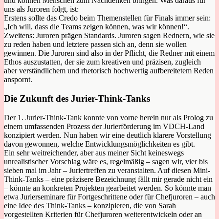
und können Menschen zum Nachdenken bringen. Was daraus für
uns als Juroren folgt, ist:
Erstens sollte das Credo beim Themenstellen für Finals immer sein:
„Ich will, dass die Teams zeigen können, was wir können!“.
Zweitens: Juroren prägen Standards. Juroren sagen Rednern, wie sie
zu reden haben und letztere passen sich an, denn sie wollen
gewinnen. Die Juroren sind also in der Pflicht, die Redner mit einem
Ethos auszustatten, der sie zum kreativen und präzisen, zugleich
aber verständlichem und rhetorisch hochwertig aufbereitetem Reden
anspornt.
Die Zukunft des Jurier-Think-Tanks
Der 1. Jurier-Think-Tank konnte von vorne herein nur als Prolog zu
einem umfassenden Prozess der Jurierförderung im VDCH-Land
konzipiert werden. Nun haben wir eine deutlich klarere Vorstellung
davon gewonnen, welche Entwicklungsmöglichkeiten es gibt.
Ein sehr weitreichender, aber aus meiner Sicht keineswegs
unrealistischer Vorschlag wäre es, regelmäßig – sagen wir, vier bis
sieben mal im Jahr – Juriertreffen zu veranstalten. Auf diesen Mini-
Think-Tanks – eine präzisere Bezeichnung fällt mir gerade nicht ein
– könnte an konkreten Projekten gearbeitet werden. So könnte man
etwa Jurierseminare für Fortgeschrittene oder für Chefjuroren – auch
eine Idee des Think-Tanks – konzipieren, die von Sarah
vorgestellten Kriterien für Chefjuroren weiterentwickeln oder an