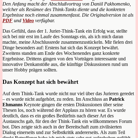
Den Anfang macht der Abschlußvortrag von Daniil Pakhomenko,
welcher als Resümee des Think-Tanks diente und die konkreten
Ergebnisse noch einmal zusammenfasst. Die Originalversion ist als
PDF
und
Video
verfügbar.
Das Gefühl, dass der 1. Jurier-Think-Tank ein Erfolg war, stellte
sich bei mir erst im Laufe des Sonntags ein, als ich mich daran
machte, meine Abschlussrede zusammenzustückeln. Mir fielen drei
Dinge besonders auf: Erstens hat sich das Konzept bewährt.
Zweitens standen am Ende des Wochenendes ganz konkrete
Ergebnisse. Drittens gingen von den Vorträgen interessante und
innovative Denkanstöße aus, die künftige Diskussionen rund um
unser Hobby prägen sollten.
Das Konzept hat sich bewährt
Auf dem Think-Tank wurde nicht nur viel über das Jurieren geredet
– es wurde nicht aufgehört, zu reden. Im Anschluss an
Patrick
Ehmanns
Keynote gingen die ersten Diskussionen über seine
Thesen los, noch während der Applaus zu hören war. Es wurde
deutlich, dass es ein großes Bedürfnis nach dieser Art des
Austauschs gab, für den der Think-Tank ein willkommenes Forum
bot. Dies zeigte sich auch in der Bereitschaft zum zivilisierten
Dialog einerseits und zur Selbstkritik andererseits. Als zum Teil
direkt Betroffener habe ich mich stets sehr gut aufgehoben gefühlt,