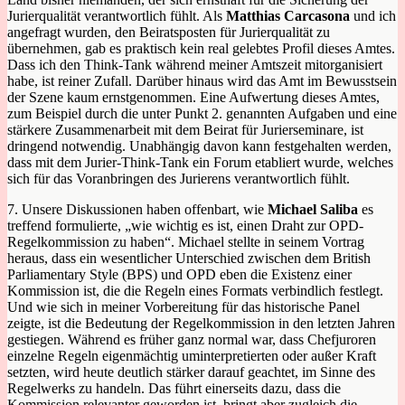
Jurierqualität verantwortlich fühlt. Als
Matthias Carcasona
und ich
angefragt wurden, den Beiratsposten für Jurierqualität zu
übernehmen, gab es praktisch kein real gelebtes Profil dieses Amtes.
Dass ich den Think-Tank während meiner Amtszeit mitorganisiert
habe, ist reiner Zufall. Darüber hinaus wird das Amt im Bewusstsein
der Szene kaum ernstgenommen. Eine Aufwertung dieses Amtes,
zum Beispiel durch die unter Punkt 2. genannten Aufgaben und eine
stärkere Zusammenarbeit mit dem Beirat für Jurierseminare, ist
dringend notwendig. Unabhängig davon kann festgehalten werden,
dass mit dem Jurier-Think-Tank ein Forum etabliert wurde, welches
sich für das Voranbringen des Jurierens verantwortlich fühlt.
7. Unsere Diskussionen haben offenbart, wie
Michael Saliba
es
treffend formulierte, „wie wichtig es ist, einen Draht zur OPD-
Regelkommission zu haben“. Michael stellte in seinem Vortrag
heraus, dass ein wesentlicher Unterschied zwischen dem British
Parliamentary Style (BPS) und OPD eben die Existenz einer
Kommission ist, die die Regeln eines Formats verbindlich festlegt.
Und wie sich in meiner Vorbereitung für das historische Panel
zeigte, ist die Bedeutung der Regelkommission in den letzten Jahren
gestiegen. Während es früher ganz normal war, dass Chefjuroren
einzelne Regeln eigenmächtig uminterpretierten oder außer Kraft
setzten, wird heute deutlich stärker darauf geachtet, im Sinne des
Regelwerks zu handeln. Das führt einerseits dazu, dass die
Kommission relevanter geworden ist, bringt aber zugleich die