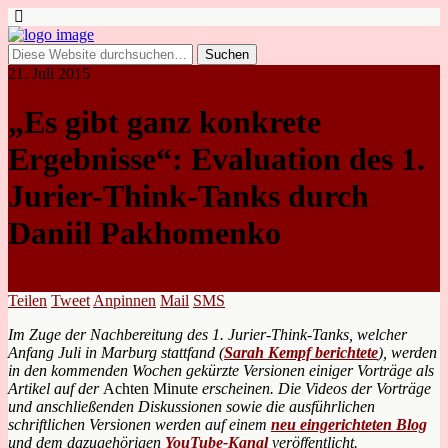
21. Juli 2015
„Es gibt ganz konkrete
Ergebnisse“: Evaluation des 1.
Jurier-Think-Tanks durch
Daniil Pakhomenko
Teilen
Tweet
Anpinnen
Mail
SMS
Im Zuge der Nachbereitung des 1. Jurier-Think-Tanks, welcher
Anfang Juli in Marburg stattfand (
Sarah Kempf berichtete
), werden
in den kommenden Wochen gekürzte Versionen einiger Vorträge als
Artikel auf der
Achten Minute
erscheinen. Die Videos der Vorträge
und anschließenden Diskussionen sowie die ausführlichen
schriftlichen Versionen werden auf einem
neu eingerichteten Blog
und dem dazugehörigen
YouTube-Kanal
veröffentlicht.