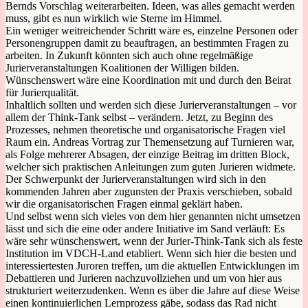
Bernds Vorschlag weiterarbeiten. Ideen, was alles gemacht werden
muss, gibt es nun wirklich wie Sterne im Himmel.
Ein weniger weitreichender Schritt wäre es, einzelne Personen oder
Personengruppen damit zu beauftragen, an bestimmten Fragen zu
arbeiten. In Zukunft könnten sich auch ohne regelmäßige
Jurierveranstaltungen Koalitionen der Willigen bilden.
Wünschenswert wäre eine Koordination mit und durch den Beirat
für Jurierqualität.
Inhaltlich sollten und werden sich diese Jurierveranstaltungen – vor
allem der Think-Tank selbst – verändern. Jetzt, zu Beginn des
Prozesses, nehmen theoretische und organisatorische Fragen viel
Raum ein. Andreas Vortrag zur Themensetzung auf Turnieren war,
als Folge mehrerer Absagen, der einzige Beitrag im dritten Block,
welcher sich praktischen Anleitungen zum guten Jurieren widmete.
Der Schwerpunkt der Jurierveranstaltungen wird sich in den
kommenden Jahren aber zugunsten der Praxis verschieben, sobald
wir die organisatorischen Fragen einmal geklärt haben.
Und selbst wenn sich vieles von dem hier genannten nicht umsetzen
lässt und sich die eine oder andere Initiative im Sand verläuft: Es
wäre sehr wünschenswert, wenn der Jurier-Think-Tank sich als feste
Institution im VDCH-Land etabliert. Wenn sich hier die besten und
interessiertesten Juroren treffen, um die aktuellen Entwicklungen im
Debattieren und Jurieren nachzuvollziehen und um von hier aus
strukturiert weiterzudenken. Wenn es über die Jahre auf diese Weise
einen kontinuierlichen Lernprozess gäbe, sodass das Rad nicht