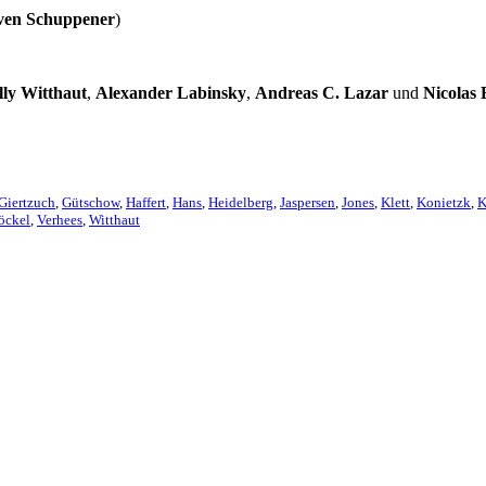
Sven Schuppener
)
lly Witthaut
,
Alexander Labinsky
,
Andreas C. Lazar
und
Nicolas 
Giertzuch
,
Gütschow
,
Haffert
,
Hans
,
Heidelberg
,
Jaspersen
,
Jones
,
Klett
,
Konietzk
,
K
öckel
,
Verhees
,
Witthaut