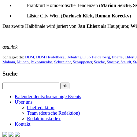
Frankfurt Homoerotische Tendenzen (
Marion Seiche, 
Läster City Wien (
Dariusch Klett, Roman Korecky
)
Das zweite Halbfinale wird juriert von
Jan Ehlert
als Hauptjuror,
Wi
asu./lok.
Schlagworte:
DDM
,
DDM Heidelberg
,
Debating Club Heidelberg
,
Eberle
,
Ehlert
,
Maham
,
Münch
,
Pakhomenko
,
Schunicht
,
Schuppener
,
Seiche
,
Stastny
,
Staudt
,
St
Suche
Kalender deutschsprachige Events
Über uns
Chefredaktion
Team (deutsche Redaktion)
Redaktionskodex
Kontakt