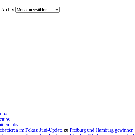
Archiv
lubs
clubs
ttierclubs
Debattieren im Fokus: Juni-Update
zu
Freiburg und Hamburg gewinnen