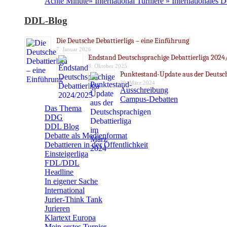
Achte Minute» International Turniere » Internationales 
DDL-Blog
Die Deutsche Debattierliga – eine Einführung
7. Januar 2026
Endstand Deutschsprachige Debattierliga 2024
8. Oktober 2025
Punktestand-Update aus der Deutsch
20. März 2024
Ausschreibung
Campus-Debatten
Das Thema
DDG
DDL Blog
Debatte als Medienformat
Debattieren in der Öffentlichkeit
Einsteigerliga
FDL/DDL
Headline
In eigener Sache
International
Jurier-Think Tank
Jurieren
Klartext Europa
Mein erstes Turnier