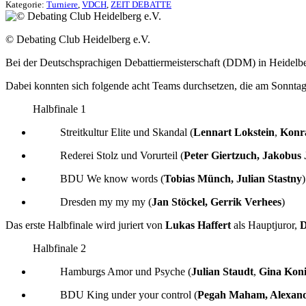
Kategorie:
Turniere
,
VDCH
,
ZEIT DEBATTE
© Debating Club Heidelberg e.V.
Bei der Deutschsprachigen Debattiermeisterschaft (DDM) in Heidelb
Dabei konnten sich folgende acht Teams durchsetzen, die am Sonntag
Halbfinale 1
Streitkultur Elite und Skandal (
Lennart Lokstein
,
Konr
Rederei Stolz und Vorurteil (
Peter Giertzuch, Jakobus 
BDU We know words (
Tobias Münch, Julian Stastny
)
Dresden my my my (
Jan Stöckel, Gerrik Verhees
)
Das erste Halbfinale wird juriert von
Lukas Haffert
als Hauptjuror,
D
Halbfinale 2
Hamburgs Amor und Psyche (
Julian Staudt
,
Gina Koni
BDU King under your control (
Pegah Maham, Alexan