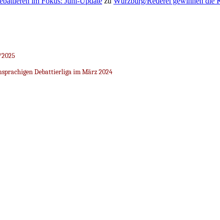
Debattieren im Fokus: Juni-Update
zu
Würzburg/Rederei gewinnen die K
/2025
sprachigen Debattierliga im März 2024