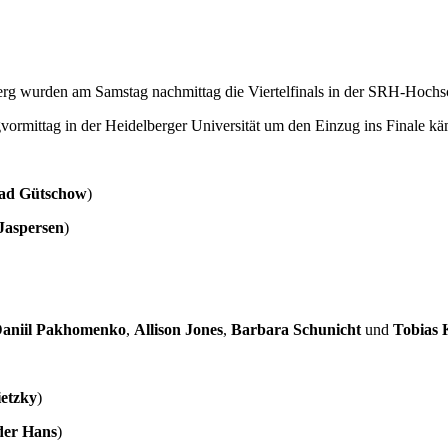
erg wurden am Samstag nachmittag die Viertelfinals in der SRH-Hochs
vormittag in der Heidelberger Universität um den Einzug ins Finale k
ad Gütschow
)
Jaspersen
)
aniil Pakhomenko
,
Allison Jones
,
Barbara Schunicht
und
Tobias 
etzky
)
der Hans
)