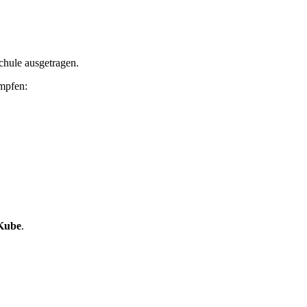
chule ausgetragen.
ämpfen:
Kube
.