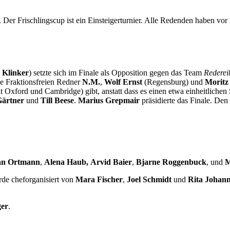
er Frischlingscup ist ein Einsteigerturnier. Alle Redenden haben vor
 Klinker
) setzte sich im Finale als Opposition gegen das Team
Rederei
ie Fraktionsfreien Redner
N.M.
,
Wolf Ernst
(Regensburg) und
Moritz
it Oxford und Cambridge) gibt, anstatt dass es einen etwa einheitlichen
Gärtner
und
Till Beese
.
Marius Grepmair
präsidierte das Finale. Den
an Ortmann
,
Alena Haub,
Arvid Baier
,
Bjarne Roggenbuck
, und
M
de cheforganisiert von
Mara Fischer
,
Joel Schmidt
und
Rita Johan
ger
.