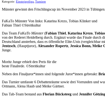
Kategorie:
Einsteigerliga
,
Turniere
Münster gewinnt den Frischlingscup im November 2023 in Tübingen. D
FaKaTo Münster Von links: Katarina Krezo, Tobias Klinker und
Fabian Thiel ©Streitkultur
Das Team
FaKaTo Münster
(
Fabian Thiel
,
Katarina Krezo
,
Tobias
von der Rederei Heidelberg durch. Ergänzt wurde das Finale durch d
Deutschland anstreben, dass es öffentliche Elite-Unis (vergleichbar m
Jentzsch
, (Hauptjuror),
Alexander Ropertz
,
Jessica Bonn, Meike 
Junge.
Moritz Junge erhielt den Preis für die
beste Finalrede. ©Streitkultur
Neben den Finaljuror*innen sind folgende Juror*innen gebreakt:
Bri
Das Turnier umfasste 6 Debattenräume sowie drei Vorrunden und wur
Ortmann, Alena Haub und Meike Gärtner.
Das Tab-Team bestand aus
Florian Bücksteeg
und
Jennifer Götzin