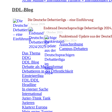
Achte Minute» International Turniere » Internationales 
DDL-Blog
Die Deutsche Debattierliga – eine Einführung
7. Januar 2026
Endstand Deutschsprachige Debattierliga 2024
8. Oktober 2025
Punktestand-Update aus der Deutsch
20. März 2024
Ausschreibung
Campus-Debatten
Das Thema
DDG
DDL Blog
Debatte als Medienformat
Debattieren in der Öffentlichkeit
Einsteigerliga
FDL/DDL
Headline
In eigener Sache
International
Jurier-Think Tank
Jurieren
Klartext Europa
Mein erstes Turnier