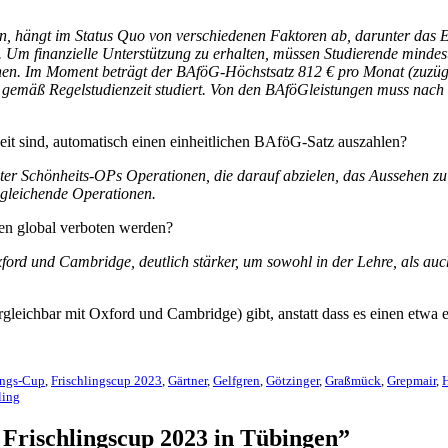
en, hängt im Status Quo von verschiedenen Faktoren ab, darunter das E
m finanzielle Unterstützung zu erhalten, müssen Studierende mindest
en. Im Moment beträgt der BAföG-Höchstsatz 812 € pro Monat (zuzügl
de gemäß Regelstudienzeit studiert. Von den BAföGleistungen muss nach 
zeit sind, automatisch einen einheitlichen BAföG-Satz auszahlen?
unter Schönheits-OPs Operationen, die darauf abzielen, das Aussehen z
ngleichende Operationen.
en global verboten werden?
 Oxford und Cambridge, deutlich stärker, um sowohl in der Lehre, als a
rgleichbar mit Oxford und Cambridge) gibt, anstatt dass es einen etwa e
ings-Cup
,
Frischlingscup 2023
,
Gärtner
,
Gelfgren
,
Götzinger
,
Graßmück
,
Grepmair
,
ling
Frischlingscup 2023 in Tübingen”