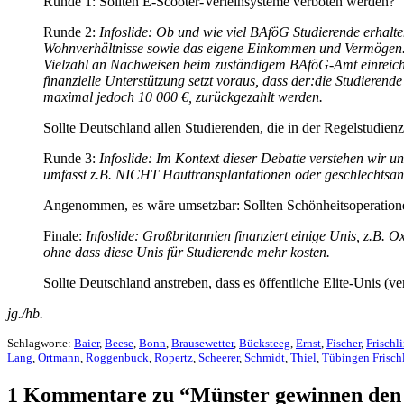
Runde 1: Sollten E-Scooter-Verleihsysteme verboten werden?
Runde 2:
Infoslide: Ob und wie viel BAföG Studierende erhalt
Wohnverhältnisse sowie das eigene Einkommen und Vermögen. U
Vielzahl an Nachweisen beim zuständigem BAföG-Amt einreich
finanzielle Unterstützung setzt voraus, dass der:die Studieren
maximal jedoch 10 000 €, zurückgezahlt werden.
Sollte Deutschland allen Studierenden, die in der Regelstudien
Runde 3:
Infoslide: Im Kontext dieser Debatte verstehen wir 
umfasst z.B. NICHT Hauttransplantationen oder geschlechtsa
Angenommen, es wäre umsetzbar: Sollten Schönheitsoperation
Finale:
Infoslide: Großbritannien finanziert einige Unis, z.B.
ohne dass diese Unis für Studierende mehr kosten.
Sollte Deutschland anstreben, dass es öffentliche Elite-Unis (ve
jg./hb.
Schlagworte:
Baier
,
Beese
,
Bonn
,
Brausewetter
,
Bücksteeg
,
Ernst
,
Fischer
,
Frischl
Lang
,
Ortmann
,
Roggenbuck
,
Ropertz
,
Scheerer
,
Schmidt
,
Thiel
,
Tübingen Frisch
1 Kommentare zu “Münster gewinnen den 