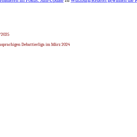
Debattieren im Fokus: Juni-Update
zu
Würzburg/Rederei gewinnen die K
/2025
sprachigen Debattierliga im März 2024