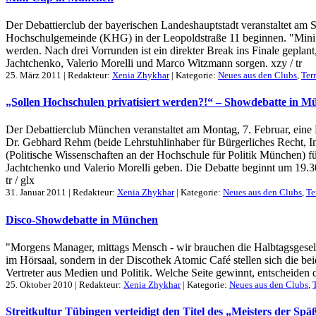
Der Debattierclub der bayerischen Landeshauptstadt veranstaltet am
Hochschulgemeinde (KHG) in der Leopoldstraße 11 beginnen. "Mini" ist 
werden. Nach drei Vorrunden ist ein direkter Break ins Finale gepla
Jachtchenko, Valerio Morelli und Marco Witzmann sorgen. xzy / tr
25. März 2011 | Redakteur:
Xenia Zhykhar
| Kategorie:
Neues aus den Clubs
,
Ter
„Sollen Hochschulen privatisiert werden?!“ – Showdebatte in 
Der Debattierclub München veranstaltet am Montag, 7. Februar, eine
Dr. Gebhard Rehm (beide Lehrstuhlinhaber für Bürgerliches Recht, 
(Politische Wissenschaften an der Hochschule für Politik München) f
Jachtchenko und Valerio Morelli geben. Die Debatte beginnt um 19.3
tr / glx
31. Januar 2011 | Redakteur:
Xenia Zhykhar
| Kategorie:
Neues aus den Clubs
,
Te
Disco-Showdebatte in München
"Morgens Manager, mittags Mensch - wir brauchen die Halbtagsgesell
im Hörsaal, sondern in der Discothek Atomic Café stellen sich die b
Vertreter aus Medien und Politik. Welche Seite gewinnt, entscheiden di
25. Oktober 2010 | Redakteur:
Xenia Zhykhar
| Kategorie:
Neues aus den Clubs
,
Streitkultur Tübingen verteidigt den Titel des „Meisters der Spä