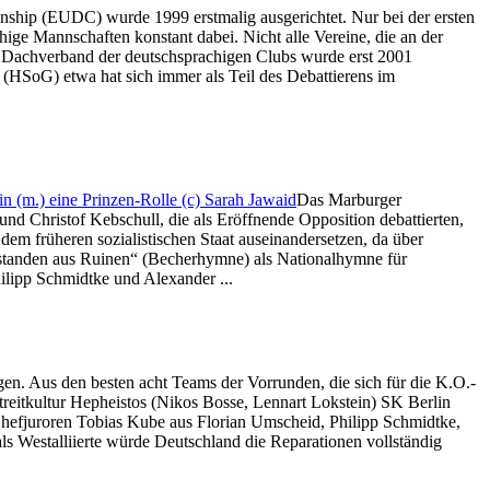
ship (EUDC) wurde 1999 erstmalig ausgerichtet. Nur bei der ersten
ge Mannschaften konstant dabei. Nicht alle Vereine, die an der
 Dachverband der deutschsprachigen Clubs wurde erst 2001
(HSoG) etwa hat sich immer als Teil des Debattierens im
Das Marburger
nd Christof Kebschull, die als Eröffnende Opposition debattierten,
em früheren sozialistischen Staat auseinandersetzen, da über
rstanden aus Ruinen“ (Becherhymne) als Nationalhymne für
ilipp Schmidtke und Alexander ...
n. Aus den besten acht Teams der Vorrunden, die sich für die K.O.-
Streitkultur Hepheistos (Nikos Bosse, Lennart Lokstein) SK Berlin
hefjuroren Tobias Kube aus Florian Umscheid, Philipp Schmidtke,
s Westalliierte würde Deutschland die Reparationen vollständig