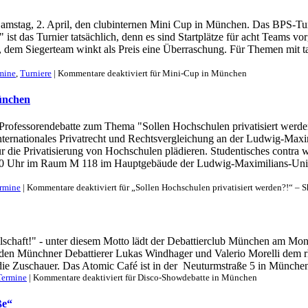
 Samstag, 2. April, den clubinternen Mini Cup in München. Das BPS-Tu
das Turnier tatsächlich, denn es sind Startplätze für acht Teams vorge
nt, dem Siegerteam winkt als Preis eine Überraschung. Für Themen mit
mine
,
Turniere
|
Kommentare deaktiviert
für Mini-Cup in München
München
 Professorendebatte zum Thema "Sollen Hochschulen privatisiert werde
Internationales Privatrecht und Rechtsvergleichung an der Ludwig-Ma
ür die Privatisierung von Hochschulen plädieren. Studentisches contr
0 Uhr im Raum M 118 im Hauptgebäude der Ludwig-Maximilians-Universit
rmine
|
Kommentare deaktiviert
für „Sollen Hochschulen privatisiert werden?!“ –
schaft!" - unter diesem Motto lädt der Debattierclub München am Mont
eiden Münchner Debattierer Lukas Windhager und Valerio Morelli dem rh
e Zuschauer. Das Atomic Café ist in der Neuturmstraße 5 in München zu f
Termine
|
Kommentare deaktiviert
für Disco-Showdebatte in München
ße“