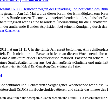
ns gesucht. Am 12. Mai wurde dieser Raum der Einmütigkeit zum Raum d
ür des Bundesrats zu Themen von weitreichender bundespolitischer Be
ereitungszeit war es eine besondere Überraschung für die Debattierer
ich der amtierende Bundesratspräsident bei seinem Rundgang durch das .
nem Kommentar
1 hat um 11.11 Uhr die fünfte Jahreszeit begonnen. Am Schillerplatz 
lt. Doch nicht nur die Fassenacht feiert an diesem Wochenende ihren 
das Auftaktturnier der Debattiersaison markiert. Passend zu seinem Sch
reines Spaßdebattenturnier aus, bei dem außergewöhnliche und unterhal
 deaktiviert
für Helau! Der Gutenberg-Cup eröffnet die Saison
DM
Sonnenbrand und Debattieren? Vergangenes Wochenende war diese Kombi
isterschaft (SDM) im Hochschuldebattieren und strafte das Image des D
are deaktiviert
für Käsespätzle, Sonnenschein und Dirndl – Flo Prischl über die