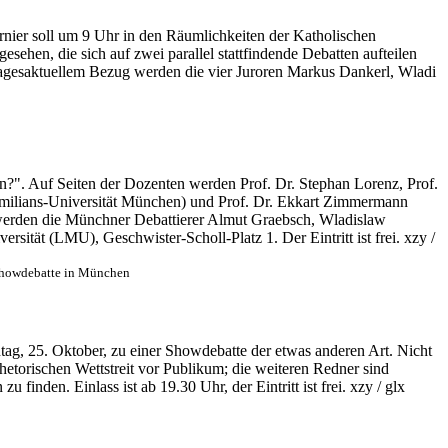
rnier soll um 9 Uhr in den Räumlichkeiten der Katholischen
sehen, die sich auf zwei parallel stattfindende Debatten aufteilen
 tagesaktuellem Bezug werden die vier Juroren Markus Dankerl, Wladi
n?". Auf Seiten der Dozenten werden Prof. Dr. Stephan Lorenz, Prof.
ximilians-Universität München) und Prof. Dr. Ekkart Zimmermann
a werden die Münchner Debattierer Almut Graebsch, Wladislaw
ät (LMU), Geschwister-Scholl-Platz 1. Der Eintritt ist frei. xzy /
 Showdebatte in München
ag, 25. Oktober, zu einer Showdebatte der etwas anderen Art. Nicht
etorischen Wettstreit vor Publikum; die weiteren Redner sind
inden. Einlass ist ab 19.30 Uhr, der Eintritt ist frei. xzy / glx