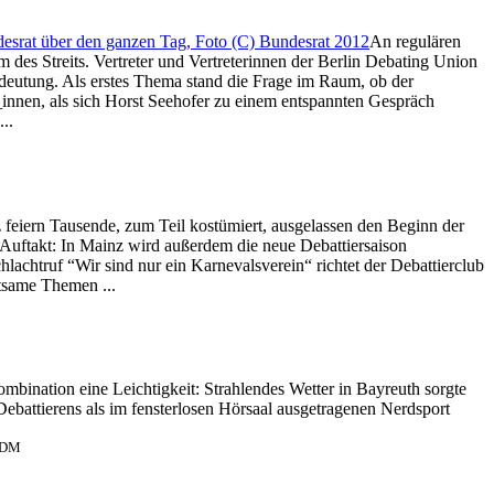
An regulären
es Streits. Vertreter und Vertreterinnen der Berlin Debating Union
deutung. Als erstes Thema stand die Frage im Raum, ob der
_innen, als sich Horst Seehofer zu einem entspannten Gespräch
..
feiern Tausende, zum Teil kostümiert, ausgelassen den Beginn der
Auftakt: In Mainz wird außerdem die neue Debattiersaison
lachtruf “Wir sind nur ein Karnevalsverein“ richtet der Debattierclub
tsame Themen ...
nation eine Leichtigkeit: Strahlendes Wetter in Bayreuth sorgte
ebattierens als im fensterlosen Hörsaal ausgetragenen Nerdsport
 SDM