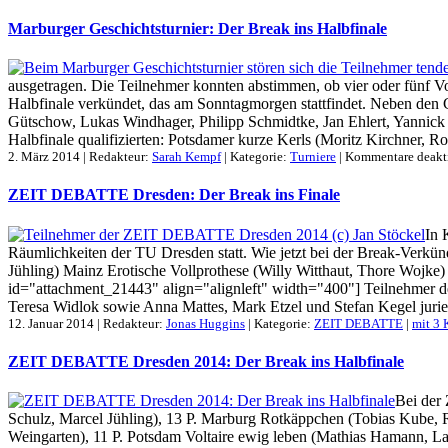
Marburger Geschichtsturnier: Der Break ins Halbfinale
ausgetragen. Die Teilnehmer konnten abstimmen, ob vier oder fünf V
Halbfinale verkündet, das am Sonntagmorgen stattfindet. Neben de
Gütschow, Lukas Windhager, Philipp Schmidtke, Jan Ehlert, Yannick L
Halbfinale qualifizierten: Potsdamer kurze Kerls (Moritz Kirchner, Ro
2. März 2014 | Redakteur:
Sarah Kempf
| Kategorie:
Turniere
|
Kommentare deakti
ZEIT DEBATTE Dresden: Der Break ins Finale
In 
Räumlichkeiten der TU Dresden statt. Wie jetzt bei der Break-Verk
Jühling) Mainz Erotische Vollprothese (Willy Witthaut, Thore Wojk
id="attachment_21443" align="alignleft" width="400"] Teilnehmer 
Teresa Widlok sowie Anna Mattes, Mark Etzel und Stefan Kegel jurier
12. Januar 2014 | Redakteur:
Jonas Huggins
| Kategorie:
ZEIT DEBATTE
|
mit 3
ZEIT DEBATTE Dresden 2014: Der Break ins Halbfinale
Bei der
Schulz, Marcel Jühling), 13 P. Marburg Rotkäppchen (Tobias Kube, 
Weingarten), 11 P. Potsdam Voltaire ewig leben (Mathias Hamann, Lar