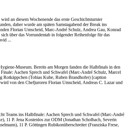
 wird an diesem Wochenende das erste Geschichtsturnier
rrunden, daher wurde am späten Samstagabend der Break ins
Runden Florian Umscheid, Marc-André Schulz, Andrea Gau, Konrad
 sich über das Vorrundentab in folgender Reihenfolge für das
vid ...
ygiene-Museum. Bereits am Morgen fanden die Halbfinals in den
ns Finale: Aachen Sprech und Schwafel (Marc-André Schulz, Marcel
urg Rotkäppchen (Tobias Kube, Ruben Brandhofer) [caption
wird von den Chefjuroren Florian Umscheid, Andreas C. Lazar und
ht Teams ins Halbfinale: Aachen Sprech und Schwafel (Marc-André
e), 11 P. Jena Kostenlos zur ODM (Jonathan Scholbach, Severin
selmann), 11 P. Göttingen Rubikonüberschreiter (Franziska Frese,