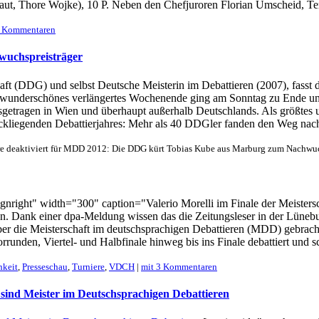
haut, Thore Wojke), 10 P. Neben den Chefjuroren Florian Umscheid, Te
1 Kommentaren
uchspreisträger
haft (DDG) und selbst Deutsche Meisterin im Debattieren (2007), fasst
d wunderschönes verlängertes Wochenende ging am Sonntag zu Ende und
etragen in Wien und überhaupt außerhalb Deutschlands. Als größtes u
ckliegenden Debattierjahres: Mehr als 40 DDGler fanden den Weg nac
 deaktiviert
für MDD 2012: Die DDG kürt Tobias Kube aus Marburg zum Nachwuc
nright" width="300" caption="Valerio Morelli im Finale der Meistersch
n. Dank einer dpa-Meldung wissen das die Zeitungsleser in der Lüne
ber die Meisterschaft im deutschsprachigen Debattieren (MDD) gebrach
orrunden, Viertel- und Halbfinale hinweg bis ins Finale debattiert und
hkeit
,
Presseschau
,
Turniere
,
VDCH
|
mit 3 Kommentaren
ind Meister im Deutschsprachigen Debattieren