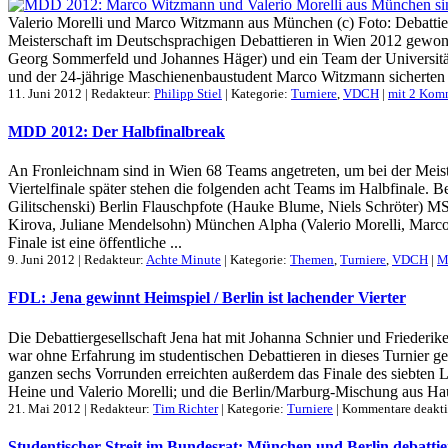
Valerio Morelli und Marco Witzmann aus München (c) Foto: Debattie
Meisterschaft im Deutschsprachigen Debattieren in Wien 2012 gewon
Georg Sommerfeld und Johannes Häger) und ein Team der Universität
und der 24-jährige Maschienenbaustudent Marco Witzmann sicherten si
11. Juni 2012 | Redakteur:
Philipp Stiel
| Kategorie:
Turniere
,
VDCH
|
mit 2 Kom
MDD 2012: Der Halbfinalbreak
An Fronleichnam sind in Wien 68 Teams angetreten, um bei der Meist
Viertelfinale später stehen die folgenden acht Teams im Halbfinale.
Gilitschenski) Berlin Flauschpfote (Hauke Blume, Niels Schröter) 
Kirova, Juliane Mendelsohn) München Alpha (Valerio Morelli, Marco
Finale ist eine öffentliche ...
9. Juni 2012 | Redakteur:
Achte Minute
| Kategorie:
Themen
,
Turniere
,
VDCH
|
M
FDL: Jena gewinnt Heimspiel / Berlin ist lachender Vierter
Die Debattiergesellschaft Jena hat mit Johanna Schnier und Friederi
war ohne Erfahrung im studentischen Debattieren in dieses Turnier
ganzen sechs Vorrunden erreichten außerdem das Finale des siebten
Heine und Valerio Morelli; und die Berlin/Marburg-Mischung aus Hau
21. Mai 2012 | Redakteur:
Tim Richter
| Kategorie:
Turniere
|
Kommentare deakti
Studentischer Streit im Bundesrat: München und Berlin debatti