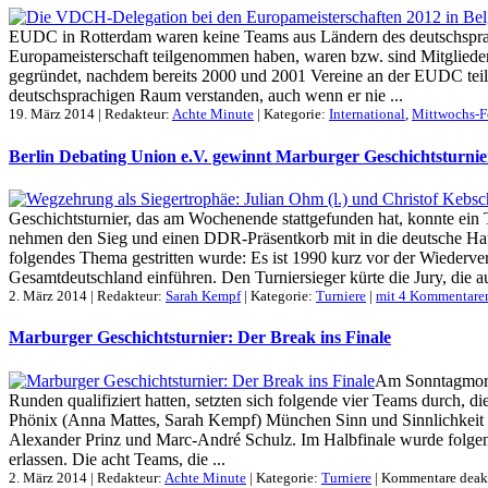
EUDC in Rotterdam waren keine Teams aus Ländern des deutschsprachig
Europameisterschaft teilgenommen haben, waren bzw. sind Mitgliede
gegründet, nachdem bereits 2000 und 2001 Vereine an der EUDC teil
deutschsprachigen Raum verstanden, auch wenn er nie ...
19. März 2014 | Redakteur:
Achte Minute
| Kategorie:
International
,
Mittwochs-F
Berlin Debating Union e.V. gewinnt Marburger Geschichtsturnie
Geschichtsturnier, das am Wochenende stattgefunden hat, konnte ein T
nehmen den Sieg und einen DDR-Präsentkorb mit in die deutsche Haupt
folgendes Thema gestritten wurde: Es ist 1990 kurz vor der Wieder
Gesamtdeutschland einführen. Den Turniersieger kürte die Jury, die 
2. März 2014 | Redakteur:
Sarah Kempf
| Kategorie:
Turniere
|
mit 4 Kommentare
Marburger Geschichtsturnier: Der Break ins Finale
Am Sonntagmorge
Runden qualifiziert hatten, setzten sich folgende vier Teams durch, 
Phönix (Anna Mattes, Sarah Kempf) München Sinn und Sinnlichkeit (
Alexander Prinz und Marc-André Schulz. Im Halbfinale wurde folgend
erlassen. Die acht Teams, die ...
2. März 2014 | Redakteur:
Achte Minute
| Kategorie:
Turniere
|
Kommentare deakt