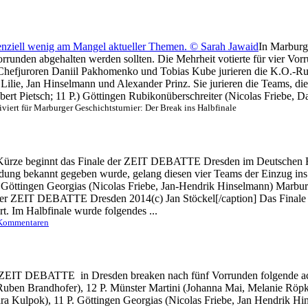
In Marburg
orrunden abgehalten werden sollten. Die Mehrheit votierte für vier Vo
n Chefjuroren Daniil Pakhomenko und Tobias Kube jurieren die K.O.-
ilie, Jan Hinselmann und Alexander Prinz. Sie jurieren die Teams, die
bert Pietsch; 11 P.) Göttingen Rubikonüberschreiter (Nicolas Friebe, Da
viert
für Marburger Geschichtsturnier: Der Break ins Halbfinale
Kürze beginnt das Finale der ZEIT DEBATTE Dresden im Deutschen H
ündung bekannt gegeben wurde, gelang diesen vier Teams der Einzug i
e) Göttingen Georgias (Nicolas Friebe, Jan-Hendrik Hinselmann) Marb
der ZEIT DEBATTE Dresden 2014(c) Jan Stöckel[/caption] Das Finale 
t. Im Halbfinale wurde folgendes ...
 Kommentaren
 ZEIT DEBATTE in Dresden breaken nach fünf Vorrunden folgende ac
Ruben Brandhofer), 12 P. Münster Martini (Johanna Mai, Melanie Röpk
a Kulpok), 11 P. Göttingen Georgias (Nicolas Friebe, Jan Hendrik Hin