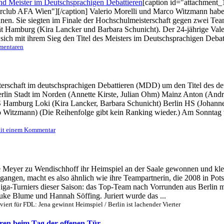
[caption id="attachment_
rclub AFA Wien"][/caption] Valerio Morelli und Marco Witzmann haben
nen. Sie siegten im Finale der Hochschulmeisterschaft gegen zwei Te
 Hamburg (Kira Lancker und Barbara Schunicht). Der 24-jährige Valer
ch mit ihrem Sieg den Titel des Meisters im Deutschsprachigen Debatti
mentaren
erschaft im deutschsprachigen Debattieren (MDD) um den Titel des deu
 Berlin Stadt im Norden (Annette Kirste, Julian Ohm) Mainz Anton (An
MS Hamburg Loki (Kira Lancker, Barbara Schunicht) Berlin HS (Johann
 Witzmann) (Die Reihenfolge gibt kein Ranking wieder.) Am Sonntag w
it einem Kommentar
ke Meyer zu Wendischhoff ihr Heimspiel an der Saale gewonnen und klet
 gegangen, macht es also ähnlich wie ihre Teampartnerin, die 2008 i
 Liga-Turniers dieser Saison: das Top-Team nach Vorrunden aus Berli
ke Blume und Hannah Söffing. Juriert wurde das ...
viert
für FDL: Jena gewinnt Heimspiel / Berlin ist lachender Vierter
eren beim Tag der offenen Tür