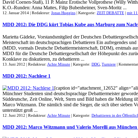
David Coenen-Staß), 11 P. Mainz Erotische Vollprothese (Willy Witt
K.O.-Runden: Anna Mattes, Filip Bubenheimer, Sven-Moritz ...
12. Januar 2014 | Redakteur:
Jonas Huggins
| Kategorie:
ZEIT DEBATTE
|
mit 1
MDD 2012: Die DDG kürt Tobias Kube aus Marburg zum Nachw
Marietta Gädeke, Vorstandsmitglied der Deutschen Debattiergesellsc
Meisterschaft im deutschsprachigen Debattieren Ein aufregendes un
(MDD, vormals Deutsche Debattiermeisterschaft, DDM), erstmals ausg
MDD für die Deutsche Debattiergesellschaft der Höhepunkt des zurü
Konklave zu diskutieren, zu debattieren ...
13. Juni 2012 | Redakteur:
Achte Minute
| Kategorie:
DDG
,
Turniere
|
Kommentare
MDD 2012: Nachlese 1
[caption id="attachment_12652" align="alig
Münchner Studenten sind deutschsprachige Debattiermeister geworde
Süddeutsche, Zeit Online, Welt, Stern und Bild haben die Meldung ü
Marco Witzmann. Die nämlich sind die Sieger, die sich über sieben V
unterstützt groß ...
12. Juni 2012 | Redakteur:
Achte Minute
| Kategorie:
Debattieren in der Öffentlic
MDD 2012: Marco Witzmann und Valerio Morelli aus München s