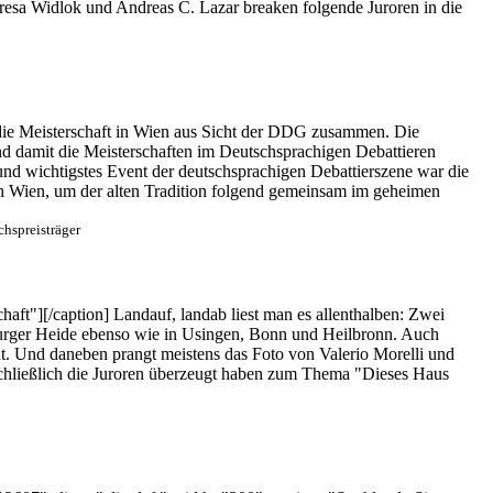
resa Widlok und Andreas C. Lazar breaken folgende Juroren in die
 die Meisterschaft in Wien aus Sicht der DDG zusammen. Die
 damit die Meisterschaften im Deutschsprachigen Debattieren
nd wichtigstes Event der deutschsprachigen Debattierszene war die
h Wien, um der alten Tradition folgend gemeinsam im geheimen
hspreisträger
aft"][/caption] Landauf, landab liest man es allenthalben: Zwei
burger Heide ebenso wie in Usingen, Bonn und Heilbronn. Auch
t. Und daneben prangt meistens das Foto von Valerio Morelli und
 schließlich die Juroren überzeugt haben zum Thema "Dieses Haus