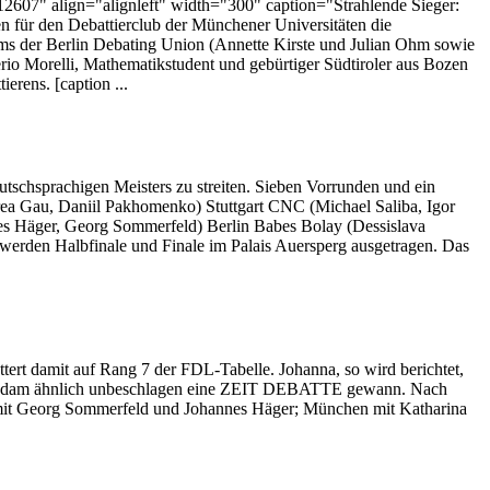
12607" align="alignleft" width="300" caption="Strahlende Sieger:
 für den Debattierclub der Münchener Universitäten die
ams der Berlin Debating Union (Annette Kirste und Julian Ohm sowie
io Morelli, Mathematikstudent und gebürtiger Südtiroler aus Bozen
erens. [caption ...
tschsprachigen Meisters zu streiten. Sieben Vorrunden und ein
drea Gau, Daniil Pakhomenko) Stuttgart CNC (Michael Saliba, Igor
es Häger, Georg Sommerfeld) Berlin Babes Bolay (Dessislava
erden Halbfinale und Finale im Palais Auersperg ausgetragen. Das
tert damit auf Rang 7 der FDL-Tabelle. Johanna, so wird berichtet,
n Potsdam ähnlich unbeschlagen eine ZEIT DEBATTE gewann. Nach
n mit Georg Sommerfeld und Johannes Häger; München mit Katharina