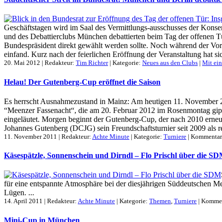
Geschäftstagen wird im Saal des Vermittlungs-ausschusses der Konse
und des Debattierclubs München debattierten beim Tag der offenen T
Bundespräsident direkt gewählt werden sollte. Noch während der Vorb
einfand. Kurz nach der feierlichen Eröffnung der Veranstaltung hat s
20. Mai 2012 | Redakteur:
Tim Richter
| Kategorie:
Neues aus den Clubs
|
Mit ei
Helau! Der Gutenberg-Cup eröffnet die Saison
Es herrscht Ausnahmezustand in Mainz: Am heutigen 11. November 201
“Meenzer Fassenacht“, die am 20. Februar 2012 im Rosenmontag gipfe
eingeläutet. Morgen beginnt der Gutenberg-Cup, der nach 2010 erneut 
Johannes Gutenberg (DCJG) sein Freundschaftsturnier seit 2009 als 
11. November 2011 | Redakteur:
Achte Minute
| Kategorie:
Turniere
|
Kommentare
Käsespätzle, Sonnenschein und Dirndl – Flo Prischl über die S
für eine entspannte Atmosphäre bei der diesjährigen Süddeutschen Me
Lügen. ...
14. April 2011 | Redakteur:
Achte Minute
| Kategorie:
Themen
,
Turniere
|
Komment
Mini-Cup in München