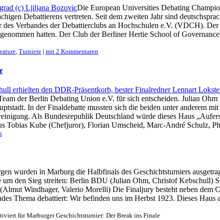
Die European Universities Debating Champion
en Debattierens vertreten. Seit dem zweiten Jahr sind deutschsprachi
r des Verbandes der Debattierclubs an Hochschulen e.V. (VDCH). Der
genommen hatten. Der Club der Berliner Hertie School of Governance 
eature
,
Turniere
|
mit 2 Kommentaren
r
eam der Berlin Debating Union e.V. für sich entscheiden. Julian Ohm u
stadt. In der Finaldebatte mussten sich die beiden unter anderem mit d
vereinigung. Als Bundesrepublik Deutschland würde dieses Haus „Aufe
aus Tobias Kube (Chefjuror), Florian Umscheid, Marc-André Schulz, Ph
n
n wurden in Marburg die Halbfinals des Geschichtsturniers ausgetrage
die um den Sieg streiten: Berlin BDU (Julian Ohm, Christof Kebschull) 
Almut Windhager, Valerio Morelli) Die Finaljury besteht neben dem C
es Thema debattiert: Wir befinden uns im Herbst 1923. Dieses Haus al
iviert
für Marburger Geschichtsturnier: Der Break ins Finale