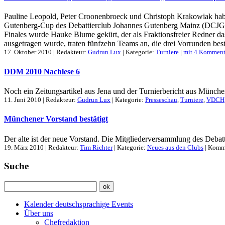
Pauline Leopold, Peter Croonenbroeck und Christoph Krakowiak haben
Gutenberg-Cup des Debattierclub Johannes Gutenberg Mainz (DCJG)
Finales wurde Hauke Blume gekürt, der als Fraktionsfreier Redner da
ausgetragen wurde, traten fünfzehn Teams an, die drei Vorrunden best
17. Oktober 2010 | Redakteur:
Gudrun Lux
| Kategorie:
Turniere
|
mit 4 Komment
DDM 2010 Nachlese 6
Noch ein Zeitungsartikel aus Jena und der Turnierbericht aus Münche
11. Juni 2010 | Redakteur:
Gudrun Lux
| Kategorie:
Presseschau
,
Turniere
,
VDCH
Münchener Vorstand bestätigt
Der alte ist der neue Vorstand. Die Mitgliederversammlung des Debatt
19. März 2010 | Redakteur:
Tim Richter
| Kategorie:
Neues aus den Clubs
|
Komme
Suche
Kalender deutschsprachige Events
Über uns
Chefredaktion