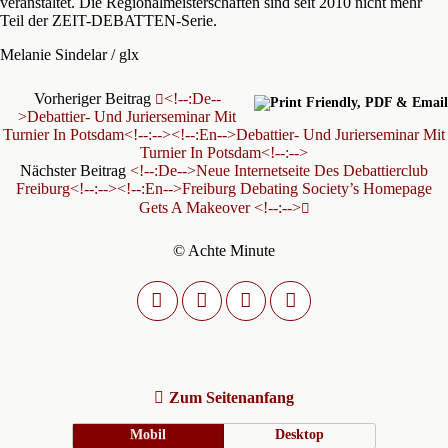
veranstaltet. Die Regionalmeisterschaften sind seit 2010 nicht mehr
Teil der ZEIT-DEBATTEN-Serie.
Melanie Sindelar / glx
Vorheriger Beitrag
<!--:de--
>Debattier- Und Jurierseminar Mit
Turnier In Potsdam<!--:--><!--:en-->Debattier- Und Jurierseminar Mit
Turnier In Potsdam<!--:-->
Nächster Beitrag
<!--:de-->Neue Internetseite Des Debattierclub
Freiburg<!--:--><!--:en-->Freiburg Debating Society’s Homepage
Gets A Makeover <!--:-->
© Achte Minute
Zum Seitenanfang
Mobil
Desktop