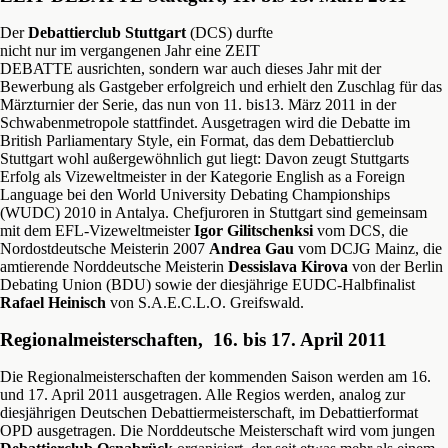
Der
Debattierclub Stuttgart
(DCS) durfte
nicht nur im vergangenen Jahr eine ZEIT
DEBATTE ausrichten, sondern war auch dieses Jahr mit der
Bewerbung als Gastgeber erfolgreich und erhielt den Zuschlag für das
Märzturnier der Serie, das nun von 11. bis13. März 2011 in der
Schwabenmetropole stattfindet. Ausgetragen wird die Debatte im
British Parliamentary Style, ein Format, das dem Debattierclub
Stuttgart wohl außergewöhnlich gut liegt: Davon zeugt Stuttgarts
Erfolg als Vizeweltmeister in der Kategorie English as a Foreign
Language bei den World University Debating Championships
(WUDC) 2010 in Antalya. Chefjuroren in Stuttgart sind gemeinsam
mit dem EFL-Vizeweltmeister
Igor Gilitschenksi
vom DCS, die
Nordostdeutsche Meisterin 2007
Andrea Gau
vom DCJG Mainz, die
amtierende Norddeutsche Meisterin
Dessislava Kirova
von der Berlin
Debating Union (BDU) sowie der diesjährige EUDC-Halbfinalist
Rafael Heinisch
von S.A.E.C.L.O. Greifswald.
Regionalmeisterschaften, 16. bis 17. April 2011
Die Regionalmeisterschaften der kommenden Saison werden am 16.
und 17. April 2011 ausgetragen. Alle Regios werden, analog zur
diesjährigen Deutschen Debattiermeisterschaft, im Debattierformat
OPD ausgetragen. Die Norddeutsche Meisterschaft wird vom jungen