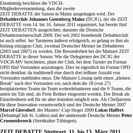
Einstimmig beschloss die VDCH-
Mitgliederversammlung, dass die zweite
ZEIT DEBATTE der Saison in Mainz ausgetragen wird. Der
Debattierclub Johannes Gutenberg Mainz
(DCJG), der die ZEIT
DEBATTE vom 14. bis 16. Januar 2011 organisiert, hat bereits fünf
ZEIT DEBATTEN ausgerichtet, darunter die Deutsche
Debattiermeisterschaft 2009. Der seit 2002 bestehende Debattierclub
ist auch selbst bei Turnieren äußerst erfolgreich, so gelang es ihm als
bislang einzigem Club, zweimal Deutscher Meister im Debattieren
(2003 und 2007) zu werden. Die Besonderheit bei der Mainzer ZEIT
DEBATTE in dieser Saison: Wie die Delegierten des DCJG der
VDCH-MV berichteten, plant der Club, bei dem Turnier im Format
OPD fünf Vorrunden auszutragen. Dies ist eigentlich im Format OPD
nicht denkbar, da traditionell eine durch drei teilbare Anzahl von
Vorrunden stattfinden muss. Die Mainzer Lösung sieht einen „kleinen
Break“ nach drei Vorrunden vor, nach dem die 18 (von 27)
bestplatzierten Teams im Team weiterdebattieren und die 9 Teams, die
unten im Tab sind, als Freie Redner eingesetzt werden. Der Break als
Einzelrednern soll für sie aber trotzdem möglich sein. Als Chefjuroren
für diese Innovation verantwortlich sind der Deutsche Meister 2007
Marcel Giersdorf
, der Masters‘-Cup-Sieger 2009
Lukas Haffert
(DebatingClub St. Gallen) und der amtierende Deutsche Meister
Peter
Croonenbroeck
(Streitkultur Tübingen).
ZEIT DEBATTE Stuttgart, 11. bis 13. März 2011