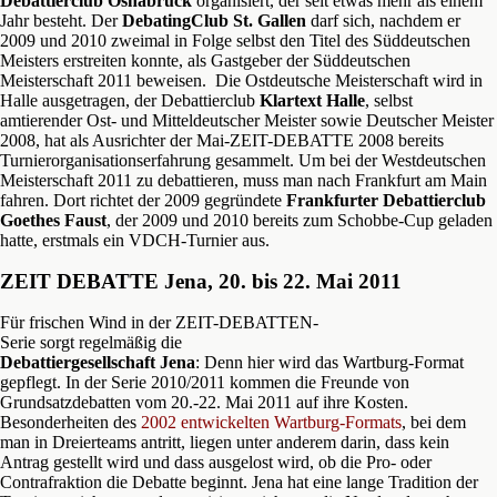
Debattierclub Osnabrück
organisiert, der seit etwas mehr als einem
Jahr besteht. Der
DebatingClub St. Gallen
darf sich, nachdem er
2009 und 2010 zweimal in Folge selbst den Titel des Süddeutschen
Meisters erstreiten konnte, als Gastgeber der Süddeutschen
Meisterschaft 2011 beweisen. Die Ostdeutsche Meisterschaft wird in
Halle ausgetragen, der Debattierclub
Klartext Halle
, selbst
amtierender Ost- und Mitteldeutscher Meister sowie Deutscher Meister
2008, hat als Ausrichter der Mai-ZEIT-DEBATTE 2008 bereits
Turnierorganisationserfahrung gesammelt. Um bei der Westdeutschen
Meisterschaft 2011 zu debattieren, muss man nach Frankfurt am Main
fahren. Dort richtet der 2009 gegründete
Frankfurter Debattierclub
Goethes Faust
, der 2009 und 2010 bereits zum Schobbe-Cup geladen
hatte, erstmals ein VDCH-Turnier aus.
ZEIT DEBATTE Jena, 20. bis 22. Mai 2011
Für frischen Wind in der ZEIT-DEBATTEN-
Serie sorgt regelmäßig die
Debattiergesellschaft Jena
: Denn hier wird das Wartburg-Format
gepflegt. In der Serie 2010/2011 kommen die Freunde von
Grundsatzdebatten vom 20.-22. Mai 2011 auf ihre Kosten.
Besonderheiten des
2002 entwickelten Wartburg-Formats
, bei dem
man in Dreierteams antritt, liegen unter anderem darin, dass kein
Antrag gestellt wird und dass ausgelost wird, ob die Pro- oder
Contrafraktion die Debatte beginnt. Jena hat eine lange Tradition der