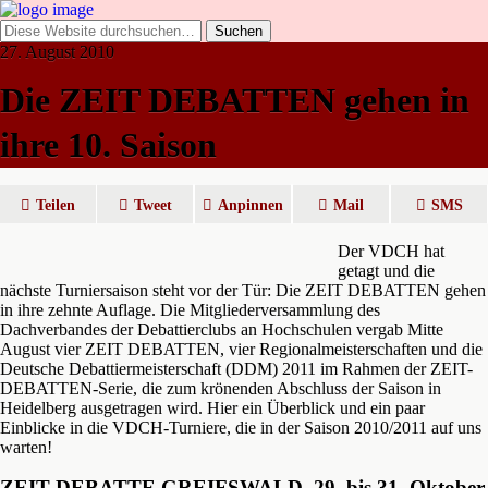
27. August 2010
Die ZEIT DEBATTEN gehen in
ihre 10. Saison
Teilen
Tweet
Anpinnen
Mail
SMS
Der VDCH hat
getagt und die
nächste Turniersaison steht vor der Tür: Die ZEIT DEBATTEN gehen
in ihre zehnte Auflage. Die Mitgliederversammlung des
Dachverbandes der Debattierclubs an Hochschulen vergab Mitte
August vier ZEIT DEBATTEN, vier Regionalmeisterschaften und die
Deutsche Debattiermeisterschaft (DDM) 2011 im Rahmen der ZEIT-
DEBATTEN-Serie, die zum krönenden Abschluss der Saison in
Heidelberg ausgetragen wird. Hier ein Überblick und ein paar
Einblicke in die VDCH-Turniere, die in der Saison 2010/2011 auf uns
warten!
ZEIT DEBATTE GREIFSWALD, 29. bis 31. Oktober