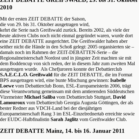
2010
Mit der ersten ZEIT DEBATTE der Saison,
die von 29. bis 31. Oktober ausgetragen wird,
kehrt die Serie nach Greifswald zurück. Bereits 2002, als viele der
heute aktiven Clubs noch nicht einmal gegründet waren, wurde dort
eine ZEIT DEBATTE ausgerichtet. Die Greifswalder haben aber
seither nicht die Hände in den Schoß gelegt: 2005 organisierten sie –
damals noch im Rahmen der ZEIT-DEBATTEN-Serie – die
Regionalmeisterschaft Nordost und in jüngster Zeit machten sie mit
dem Boddencup von sich reden, der in diesem Jahr zum zweiten Mal
ausgetragen wurde. Als Chefjuroren konnte der Debattierclub
S.A.E.C.L.O. Greifswald
für die ZEIT DEBATTE, die im Format
BPS ausgetragen wird, eine bunte Mischung gewinnen:
Isabelle
Loewe
vom Debattierclub Bonn, ESL-Europameisterin 2006, trägt
diese Verantwortung gemeinsam mit dem amtierenden Süddeutschen
Vizemeister
Michael Saliba
vom Debattierclub Stuttgart,
David
Lamouroux
vom Debattierclub Georgia Augusta Göttingen, der als
bester Redner aus VDCH-Land bei der diesjährigen
Europameisterschaft Rang 3 im ESL-Einzelrednertab erreichte sowie
der EUDC-Halbfinalistin
Sarah Jaglitz
vom Greifswalder Club.
ZEIT DEBATTE Mainz, 14. bis 16. Januar 2011