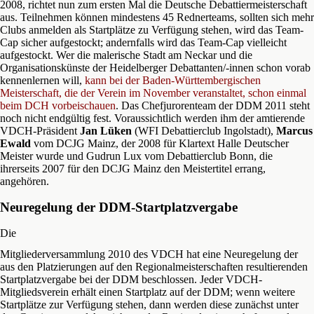
2008, richtet nun zum ersten Mal die Deutsche Debattiermeisterschaft
aus. Teilnehmen können mindestens 45 Rednerteams, sollten sich mehr
Clubs anmelden als Startplätze zu Verfügung stehen, wird das Team-
Cap sicher aufgestockt; andernfalls wird das Team-Cap vielleicht
aufgestockt. Wer die malerische Stadt am Neckar und die
Organisationskünste der Heidelberger Debattanten/-innen schon vorab
kennenlernen will,
kann bei der Baden-Württembergischen
Meisterschaft, die der Verein im November veranstaltet, schon einmal
beim DCH vorbeischauen
. Das Chefjurorenteam der DDM 2011 steht
noch nicht endgültig fest. Voraussichtlich werden ihm der amtierende
VDCH-Präsident
Jan Lüken
(WFI Debattierclub Ingolstadt),
Marcus
Ewald
vom DCJG Mainz, der 2008 für Klartext Halle Deutscher
Meister wurde und Gudrun Lux vom Debattierclub Bonn, die
ihrerseits 2007 für den DCJG Mainz den Meistertitel errang,
angehören.
Neuregelung der DDM-Startplatzvergabe
Die
Mitgliederversammlung 2010 des VDCH hat eine Neuregelung der
aus den Platzierungen auf den Regionalmeisterschaften resultierenden
Startplatzvergabe bei der DDM beschlossen. Jeder VDCH-
Mitgliedsverein erhält einen Startplatz auf der DDM; wenn weitere
Startplätze zur Verfügung stehen, dann werden diese zunächst unter