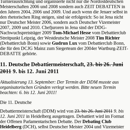
Turnierausrichtung und organisierte nicht nur die Nordostdeutschen
Meisterschaften 2006 und 2008 sondern auch ZEIT DEBATTEN in
den Jahren 2004, 2006 und 2009. Und auch wenn die Jenaer selbst in
den rhetorischen Ring steigen, sind sie erfolgreich: So ist Jena nicht
nur Deutscher Meister 2006, sondern auch Deutscher Vizemeister
2007, 2009 und 2010. Chefjuroren in Jena sind der DDG-
Nachwuchspreisträger 2009
Tom-Michael Hesse
vom Debattierclub
Streitpunkt Leipzig, der Westdeutsche Meister 2008
Tim Richter
(Debattierclub Bonn) sowie
Gudrun Lux
vom Debattierclub Bonn,
die für den DCJG Mainz zum Siegerteam der 2004er Wartburg-ZEIT-
DEBATTE gehörte.
11. Deutsche Debattiermeisterschaft,
23. bis 26. Juni
2011
9. bis 12. Juni 2011
Aktualisierung 13. September: Der Termin der DDM musste aus
organisatorischen Gründen verlegt werden. Bitte neuen Termin
beachten: 6. bis 12. Juni 2011!
Die 11. Deutsche
Debattiermeisterschaft (DDM) wird von
23. bis 26. Juni 2011
9. bis
12. Juni 2011
in Heidelberg ausgetragen. Debattiert wird im Format
der Offenen Parlamentarischen Debatte. Der
Debating Club
Heidelberg
(DCH), selbst Deutscher Meister 2004 und Vizemeister