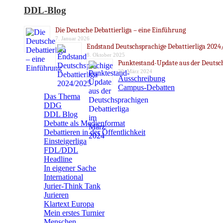
DDL-Blog
Die Deutsche Debattierliga – eine Einführung
7. Januar 2026
Endstand Deutschsprachige Debattierliga 2024
8. Oktober 2025
Punktestand-Update aus der Deutsch
20. März 2024
Ausschreibung
Campus-Debatten
Das Thema
DDG
DDL Blog
Debatte als Medienformat
Debattieren in der Öffentlichkeit
Einsteigerliga
FDL/DDL
Headline
In eigener Sache
International
Jurier-Think Tank
Jurieren
Klartext Europa
Mein erstes Turnier
Menschen