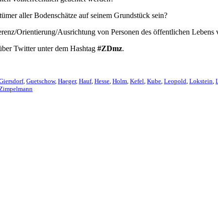
ümer aller Bodenschätze auf seinem Grundstück sein?
ferenz/Orientierung/Ausrichtung von Personen des öffentlichen Lebens
 über Twitter unter dem Hashtag
#ZDmz
.
Giersdorf
,
Guetschow
,
Haeger
,
Hauf
,
Hesse
,
Holm
,
Kefel
,
Kube
,
Leopold
,
Lokstein
,
Zimpelmann