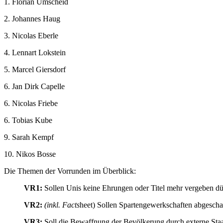
1. Florian Umscheid
2. Johannes Haug
3. Nicolas Eberle
4. Lennart Lokstein
5. Marcel Giersdorf
6. Jan Dirk Capelle
6. Nicolas Friebe
6. Tobias Kube
9. Sarah Kempf
10. Nikos Bosse
Die Themen der Vorrunden im Überblick:
VR1:
Sollen Unis keine Ehrungen oder Titel mehr vergeben dür
VR2:
(inkl. Facts
heet) Sollen Spartengewerkschaften abgescha
VR3:
Soll die Bewaffnung der Bevölkerung durch externe Staa