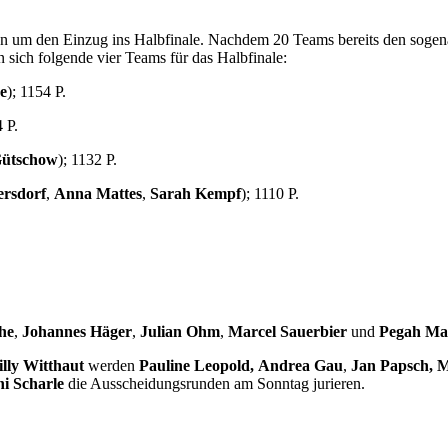
 den Einzug ins Halbfinale. Nachdem 20 Teams bereits den sogenann
n sich folgende vier Teams für das Halbfinale:
be
); 1154 P.
4 P.
ütschow
); 1132 P.
ersdorf
,
Anna Mattes
,
Sarah Kempf
); 1110 P.
he
,
Johannes Häger
,
Julian Ohm
,
Marcel Sauerbier
und
Pegah M
lly Witthaut
werden
Pauline Leopold,
Andrea Gau
,
Jan Papsch, 
i Scharle
die Ausscheidungsrunden am Sonntag jurieren.