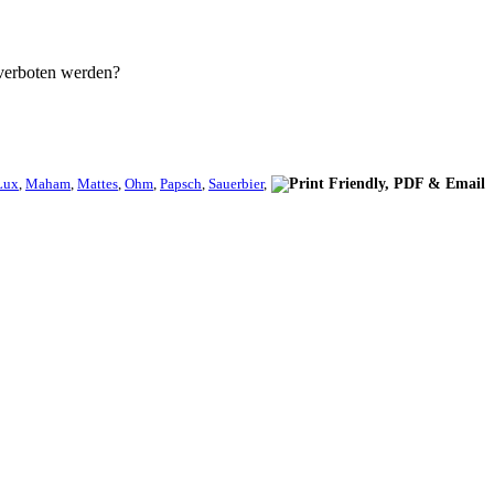
 verboten werden?
Lux
,
Maham
,
Mattes
,
Ohm
,
Papsch
,
Sauerbier
,