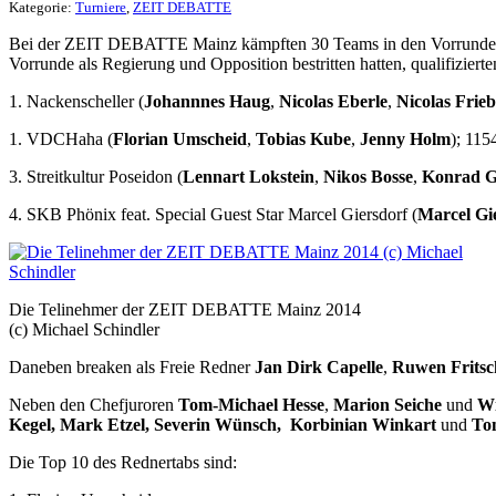
Kategorie:
Turniere
,
ZEIT DEBATTE
Bei der ZEIT DEBATTE Mainz kämpften 30 Teams in den Vorrunden um
Vorrunde als Regierung und Opposition bestritten hatten, qualifizierte
1. Nackenscheller (
Johannnes Haug
,
Nicolas Eberle
,
Nicolas Frie
1. VDCHaha (
Florian Umscheid
,
Tobias Kube
,
Jenny Holm
); 115
3. Streitkultur Poseidon (
Lennart Lokstein
,
Nikos Bosse
,
Konrad G
4. SKB Phönix feat. Special Guest Star Marcel Giersdorf (
Marcel Gi
Die Telinehmer der ZEIT DEBATTE Mainz 2014
(c) Michael Schindler
Daneben breaken als Freie Redner
Jan Dirk Capelle
,
Ruwen Fritsc
Neben den Chefjuroren
Tom-Michael Hesse
,
Marion Seiche
und
Wi
Kegel, Mark Etzel, Severin Wünsch, Korbinian Winkart
und
Ton
Die Top 10 des Rednertabs sind: