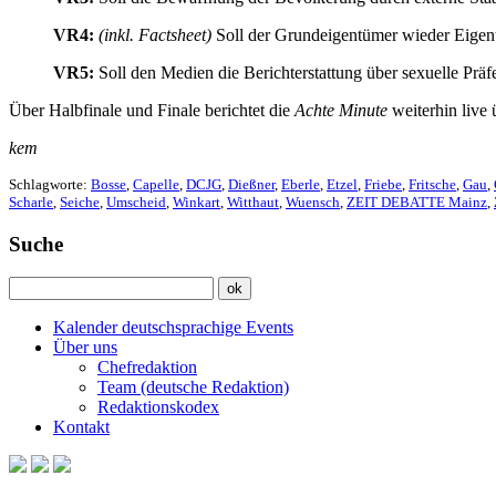
VR4:
(inkl. Factsheet)
Soll der Grundeigentümer wieder Eigent
VR5:
Soll den Medien die Berichterstattung über sexuelle Prä
Über Halbfinale und Finale berichtet die
Achte Minute
weiterhin live
kem
Schlagworte:
Bosse
,
Capelle
,
DCJG
,
Dießner
,
Eberle
,
Etzel
,
Friebe
,
Fritsche
,
Gau
,
Scharle
,
Seiche
,
Umscheid
,
Winkart
,
Witthaut
,
Wuensch
,
ZEIT DEBATTE Mainz
,
Suche
Kalender deutschsprachige Events
Über uns
Chefredaktion
Team (deutsche Redaktion)
Redaktionskodex
Kontakt