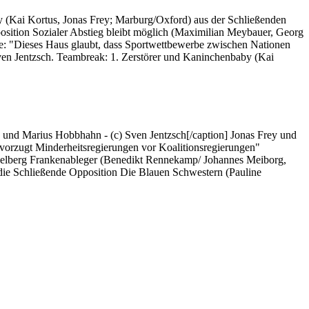
 (Kai Kortus, Jonas Frey; Marburg/Oxford) aus der Schließenden
sition Sozialer Abstieg bleibt möglich (Maximilian Meybauer, Georg
te: "Dieses Haus glaubt, dass Sportwettbewerbe zwischen Nationen
ven Jentzsch. Teambreak: 1. Zerstörer und Kaninchenbaby (Kai
y und Marius Hobbhahn - (c) Sven Jentzsch[/caption] Jonas Frey und
rzugt Minderheitsregierungen vor Koalitionsregierungen"
idelberg Frankenableger (Benedikt Rennekamp/ Johannes Meiborg,
die Schließende Opposition Die Blauen Schwestern (Pauline