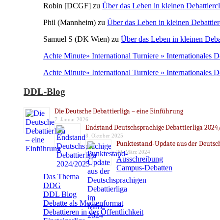
Robin [DCGF]
zu
Über das Leben in kleinen Debattierc
Phil (Mannheim)
zu
Über das Leben in kleinen Debattier
Samuel S (DK Wien)
zu
Über das Leben in kleinen Deba
Achte Minute» International Turniere » Internationales 
Achte Minute» International Turniere » Internationales 
DDL-Blog
Die Deutsche Debattierliga – eine Einführung
7. Januar 2026
Endstand Deutschsprachige Debattierliga 2024
8. Oktober 2025
Punktestand-Update aus der Deutsch
20. März 2024
Ausschreibung
Campus-Debatten
Das Thema
DDG
DDL Blog
Debatte als Medienformat
Debattieren in der Öffentlichkeit