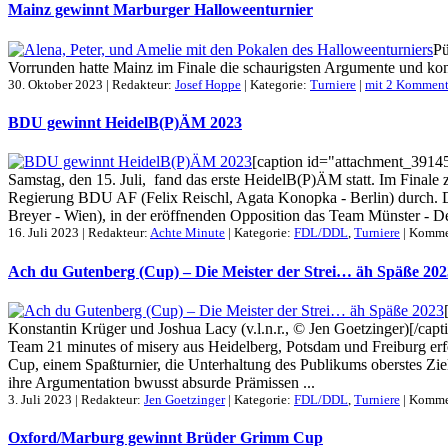
Mainz gewinnt Marburger Halloweenturnier
Pü
Vorrunden hatte Mainz im Finale die schaurigsten Argumente und konnt
30. Oktober 2023 | Redakteur:
Josef Hoppe
| Kategorie:
Turniere
|
mit 2 Komment
BDU gewinnt HeidelB(P)ÄM 2023
[caption id="attachment_39145
Samstag, den 15. Juli, fand das erste HeidelB(P)ÄM statt. Im Final
Regierung BDU AF (Felix Reischl, Agata Konopka - Berlin) durch. D
Breyer - Wien), in der eröffnenden Opposition das Team Münster - Deb
16. Juli 2023 | Redakteur:
Achte Minute
| Kategorie:
FDL/DDL
,
Turniere
|
Kommen
Ach du Gutenberg (Cup) – Die Meister der Strei… äh Späße 202
Konstantin Krüger und Joshua Lacy (v.l.n.r., © Jen Goetzinger)[/cap
Team 21 minutes of misery aus Heidelberg, Potsdam und Freiburg erfo
Cup, einem Spaßturnier, die Unterhaltung des Publikums oberstes Zi
ihre Argumentation bwusst absurde Prämissen ...
3. Juli 2023 | Redakteur:
Jen Goetzinger
| Kategorie:
FDL/DDL
,
Turniere
|
Kommen
Oxford/Marburg gewinnt Brüder Grimm Cup