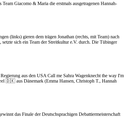
Team Giacomo & Maria die erstmals ausgetragenen Hannah-
gen (links) gieren dem trägen Jonathan (rechts, mit Team) nach
etzte sich ein Team der Streitkultur e.V. durch. Die Tübinger
ie Regierung aus den USA Call me Sahra Wagenknecht the way I'm
wheel 🇩🇰 aus Dänemark (Emma Hansen, Christoph T., Hannah
winnt das Finale der Deutschsprachigen Debattiermeisterschaft