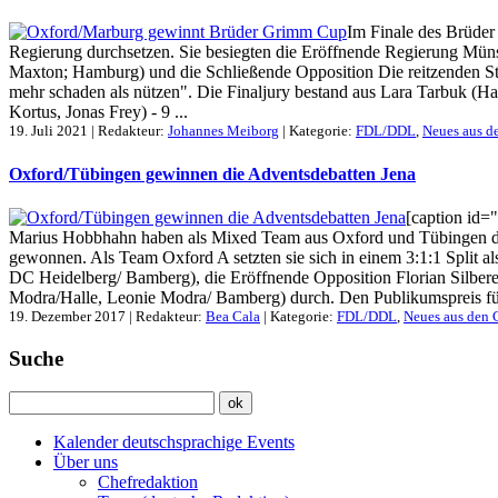
Im Finale des Brüder
Regierung durchsetzen. Sie besiegten die Eröffnende Regierung Mün
Maxton; Hamburg) und die Schließende Opposition Die reitzenden Ste
mehr schaden als nützen". Die Finaljury bestand aus Lara Tarbuk (H
Kortus, Jonas Frey) - 9 ...
19. Juli 2021 | Redakteur:
Johannes Meiborg
| Kategorie:
FDL/DDL
,
Neues aus d
Oxford/Tübingen gewinnen die Adventsdebatten Jena
[caption id=
Marius Hobbhahn haben als Mixed Team aus Oxford und Tübingen das
gewonnen. Als Team Oxford A setzten sie sich in einem 3:1:1 Split
DC Heidelberg/ Bamberg), die Eröffnende Opposition Florian Silber
Modra/Halle, Leonie Modra/ Bamberg) durch. Den Publikumspreis für d
19. Dezember 2017 | Redakteur:
Bea Cala
| Kategorie:
FDL/DDL
,
Neues aus den 
Suche
Kalender deutschsprachige Events
Über uns
Chefredaktion