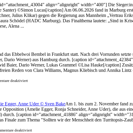
 id="attachment_43004" align="alignright" width="400"] Die Sieger:i
hie Santer) ©Simon Lucas[/caption] Am 06.06.2026 fand in Marburg ers
echner, Julius Klikar) gegen die Regierung aus Mannheim „Vertrau Erik
 Laura Schödel (HADC Marburg). Das Finalthema lautete: „Sind in Kr
se, Alena ...
d das Ebbelwoi Bembel in Frankfurt statt. Nach drei Vorrunden setzte
r, Dario Werner) aus Hamburg durch. [caption id="attachment_42384" 
 Arvid Baier, Dario Werner, Lukas Grammel ©Lisa Hauke[/caption] Zus
sfreien Reden von Clara Williams, Magnus Kliebisch und Annika Lintz
für
tare deaktiviert
Die
Rederei
gewinnt
das
Am 1. bis zum 2. November fand zum
Ebbelwoi
 die Opposition (Amelie Egger, Ronja Schneider, Anne Uder), die aus
Bembel
2026
 durch. [caption id="attachment_41886" align="alignright" width="313"
 Finale zum Thema "Sollten wir der Menschheit den Turritopsis-Zauber
für
mentare deaktiviert