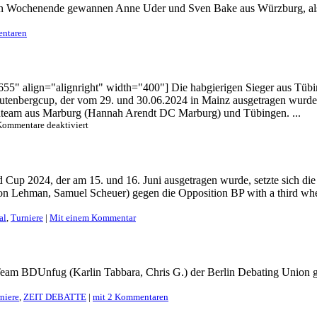
 Wochenende gewannen Anne Uder und Sven Bake aus Würzburg, als 
2024
entaren
55" align="alignright" width="400"] Die habgierigen Sieger aus Tübin
utenbergcup, der vom 29. und 30.06.2024 in Mainz ausgetragen wurde, s
xedteam aus Marburg (Hannah Arendt DC Marburg) und Tübingen. ...
für
ommentare deaktiviert
Tübingen
gewinnt
Gutenbergcup
2024
 Cup 2024, der am 15. und 16. Juni ausgetragen wurde, setzte sich d
edon Lehman, Samuel Scheuer) gegen die Opposition BP with a third 
al
,
Turniere
|
Mit einem Kommentar
eam BDUnfug (Karlin Tabbara, Chris G.) der Berlin Debating Union ge
niere
,
ZEIT DEBATTE
|
mit 2 Kommentaren