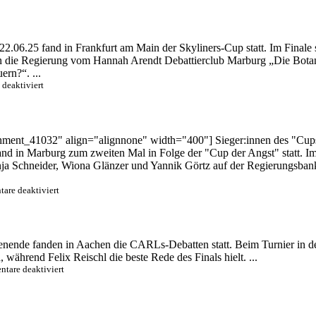
Mainz
und
Würzburg
gewinnen
2.06.25 fand in Frankfurt am Main der Skyliners-Cup statt. Im Finale
den
 die Regierung vom Hannah Arendt Debattierclub Marburg „Die Botani
Cup
der
rn?“. ...
Angst
für
deaktiviert
2025
Saarbrücken
gewinnt
den
Skyliners-
chment_41032" align="alignnone" width="400"] Sieger:innen des "Cups 
Cup
d in Marburg zum zweiten Mal in Folge der "Cup der Angst" statt. Im 
in
Frankfurt
ja Schneider, Wiona Glänzer und Yannik Görtz auf der Regierungsba
am
Main
für
are deaktiviert
Mainz
gewinnt
den
„Cup
nde fanden in Aachen die CARLs-Debatten statt. Beim Turnier in der
der
ährend Felix Reischl die beste Rede des Finals hielt. ...
Angst“
in
für
tare deaktiviert
Marburg
Würzburg
gewinnt
CARLs-
Debatten