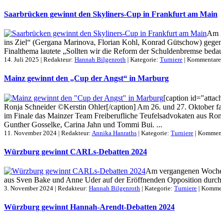
Saarbrücken gewinnt den Skyliners-Cup in Frankfurt am Main
Am 2
ins Ziel“ (Gergana Marinova, Florian Kohl, Konrad Gütschow) gegen
Finalthema lautete „Sollten wir die Reform der Schuldenbremse bedaue
14. Juli 2025 | Redakteur:
Hannah Bilgenroth
| Kategorie:
Turniere
|
Kommentare 
Mainz gewinnt den „Cup der Angst“ in Marburg
[caption id="atta
Ronja Schneider ©Kerstin Ohler[/caption] Am 26. und 27. Oktober fan
im Finale das Mainzer Team Freiberufliche Teufelsadvokaten aus Ron
Gunther Gosselke, Carina Jahn und Tommi Bui. ...
11. November 2024 | Redakteur:
Annika Hanraths
| Kategorie:
Turniere
|
Komment
Würzburg gewinnt CARLs-Debatten 2024
Am vergangenen Wochene
aus Sven Bake und Anne Uder auf der Eröffnenden Opposition durch, w
3. November 2024 | Redakteur:
Hannah Bilgenroth
| Kategorie:
Turniere
|
Kommen
Würzburg gewinnt Hannah-Arendt-Debatten 2024