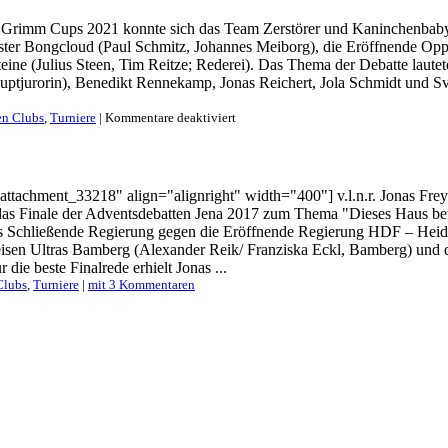
(Cup)
 Grimm Cups 2021 konnte sich das Team Zerstörer und Kaninchenbaby
–
ster Bongcloud (Paul Schmitz, Johannes Meiborg), die Eröffnende Oppo
Die
Meister
ine (Julius Steen, Tim Reitze; Rederei). Das Thema der Debatte laute
der
auptjurorin), Benedikt Rennekamp, Jonas Reichert, Jola Schmidt und S
Strei…
äh
für
en Clubs
,
Turniere
|
Kommentare deaktiviert
Späße
Oxford/Marburg
2023
gewinnt
Brüder
Grimm
"attachment_33218" align="alignright" width="400"] v.l.n.r. Jonas Fre
Cup
 Finale der Adventsdebatten Jena 2017 zum Thema "Dieses Haus bevo
 als Schließende Regierung gegen die Eröffnende Regierung HDF – He
eisen Ultras Bamberg (Alexander Reik/ Franziska Eckl, Bamberg) und 
ie beste Finalrede erhielt Jonas ...
Clubs
,
Turniere
|
mit 3 Kommentaren