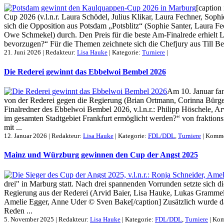
[caption
Cup 2026 (v.l.n.r. Laura Schödel, Julius Klikar, Laura Fechner, Sop
sich die Opposition aus Potsdam „Potsblitz“ (Sophie Santer, Laura F
Owe Schmekel) durch. Den Preis für die beste Am-Finalrede erhielt
bevorzugen?“ Für die Themen zeichnete sich die Chefjury aus Till Bee
21. Juni 2026 | Redakteur:
Lisa Hauke
| Kategorie:
Turniere
|
Die Rederei gewinnt das Ebbelwoi Bembel 2026
Am 10. Januar fan
von der Rederei gegen die Regierung (Brian Ortmann, Corinna Bürge
Finalredner des Ebbelwoi Bembel 2026, v.l.n.r.: Philipp Höschele,
im gesamten Stadtgebiet Frankfurt ermöglicht werden?“ von fraktion
mit ...
12. Januar 2026 | Redakteur:
Lisa Hauke
| Kategorie:
FDL/DDL
,
Turniere
|
Kommen
Mainz und Würzburg gewinnen den Cup der Angst 2025
drei" in Marburg statt. Nach drei spannenden Vorrunden setzte sich
Regierung aus der Rederei (Arvid Baier, Lisa Hauke, Lukas Grammel)
Amelie Egger, Anne Uder © Sven Bake[/caption] Zusätzlich wurde das
Reden ...
5. November 2025 | Redakteur:
Lisa Hauke
| Kategorie:
FDL/DDL
,
Turniere
|
Kom