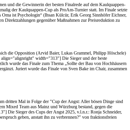
nnen und die Gewinnerin der besten Finalrede auf dem Kaulquappen-
tmalig der Kaulquappen-Cup als ProAm-Turnier statt. Im Finale setzte
s Oma ist Psychologin“ (Ihsan Külcür, Erik Georg Sinnhöfer Eichner,
isen Direktzahlungen gegenüber Maßnahmen zur Preisreduktion zu
 sich die Opposition (Arvid Baier, Lukas Grammel, Philipp Höschele)
align="alignright" width="313"] Die Sieger und der beste
ätzlich wurde das Finale zum Thema „Sollte der Bau von Hochhäusern
 ergänzt. Juriert wurde das Finale von Sven Bake im Chair, zusammen
 dritten Mal in Folge der "Cup der Angst: Aller bösen Dinge sind
 einem Mixed Team aus Mainz und Würzburg bestand, gegen die
] Die Sieger des Cups der Angst 2025, v.l.n.r.: Ronja Schneider,
spruch geben, anstatt ihn zu verbrennen?" von fraktionsfreien