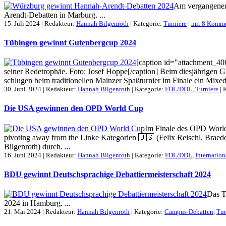
Am vergangenen
Arendt-Debatten in Marburg. ...
15. Juli 2024 | Redakteur:
Hannah Bilgenroth
| Kategorie:
Turniere
|
mit 8 Komm
Tübingen gewinnt Gutenbergcup 2024
[caption id="attachment_406
seiner Redetrophäe. Foto: Josef Hoppe[/caption] Beim diesjährigen G
schlugen beim traditionellen Mainzer Spaßturnier im Finale ein Mi
30. Juni 2024 | Redakteur:
Hannah Bilgenroth
| Kategorie:
FDL/DDL
,
Turniere
|
K
Die USA gewinnen den OPD World Cup
Im Finale des OPD World
pivoting away from the Linke Kategorien 🇺🇸 (Felix Reischl, Bra
Bilgenroth) durch. ...
16. Juni 2024 | Redakteur:
Hannah Bilgenroth
| Kategorie:
FDL/DDL
,
Internation
BDU gewinnt Deutschsprachige Debattiermeisterschaft 2024
Das T
2024 in Hamburg. ...
21. Mai 2024 | Redakteur:
Hannah Bilgenroth
| Kategorie:
Campus-Debatten
,
Tur