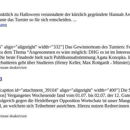
nktlich zu Halloween veranstaltete der kürzlich gegründete Hannah A
e das Turnier so für sich entscheiden. ...
aren
" align="alignright" width="332"] Das Gewinnerteam des Turniers: Fe
e zu dem Thema “Angenommen es wäre möglich: DHG es ist im Interesse
ie beste Finalrede hielt nach Publikumsabstimmung Agata Konopka. In
attieren geht über Studieren (Henry Keller, Max Rottgardt - Münster),
für
tare deaktiviert
BDU
gewinnt
3
HeidelB(P)ÄM
2023
[caption id="attachment_39104" align="alignright" width="400"] Die 
tion] Vergangenes Wochenende fand vom 01.07. bis 02.07. der 12. Gute
lgreich gegen die Heidelberger Opposition Wortschatz ist unser Mango
el, an welchem sich Teilnehmer ausrichten. Hierzu nutzen Redner:inne
für
tare deaktiviert
Ach
du
Gutenberg