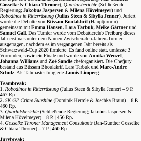
Gosselke
&
Chiara Throner
),
Quartalsberichte
(Schließende
Regierung;
Jakobus Jaspersen
&
Milena Hövelmeyer
) und
Robodinos in Ritterrüstung
(
Julius Steen
&
Sibylla Jenner
). Juriert
wurde die Debatte von
Btissam Boulakhrif
(Hauptjurorin)
gemeinsam mit
Emma Hansen
,
Lara Tarbuk
,
Meike Gärtner
und
Samuel Gall
. Das Turnier wurde vom Debattierclub Freiburg dieses
Jahr erstmals unter dem Namen Zwischen-den-Jahren-Turnier
ausgetragen, nachdem es im vergangenen Jahr bereits als
Schwarzwald-Cup 2020 firmierte. Es fand online statt, umfasste 3
Vorrunden, sowie ein Finale und wurde von
Annika Wenzel
,
Johanna Williams
und
Zoé Sandle
cheforganisiert. Die Chefjury
bestand aus Btissam Bhoulakrif, Lara Tarbuk und
Marc-Andre
Schulz
. Als Tabmaster fungierte
Jannis Limperg
.
Teambreak:
1.
Robodinos in Ritterrüstung
(Julius Steen & Sibylla Jenner) – 9 P. |
467 Rp.
2.
SK GP Crime Sunshine
(Dominik Hermle & Joschka Braun) – 8 P. |
460 Rp.
3.
Quartalsberichte
(Schließende Regierung; Jakobus Jaspersen &
Milena Hövelmeyer) – 8 P. | 456 Rp.
4.
Gosselke Throner Management Consultants
(Jan-Gunther Gosselke
& Chiara Throner) – 7 P | 460 Rp.
Jurybreak: