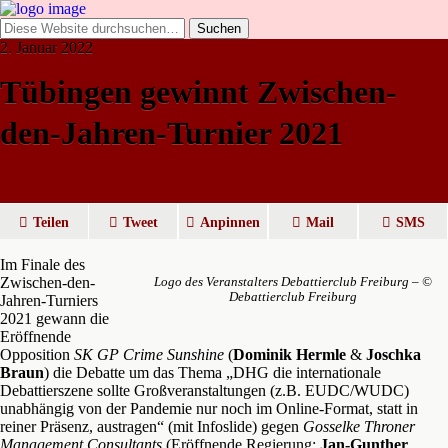
2. Januar 2022
Tübingen gewinnt Zwischen-
den-Jahren-Turnier 2021
Teilen
Tweet
Anpinnen
Mail
SMS
Im Finale des
Zwischen-den-
Logo des Veranstalters Debattierclub Freiburg – ©
Debattierclub Freiburg
Jahren-Turniers
2021 gewann die
Eröffnende
Opposition
SK GP Crime Sunshine
(
Dominik Hermle
&
Joschka
Braun
) die Debatte um das Thema „DHG die internationale
Debattierszene sollte Großveranstaltungen (z.B. EUDC/WUDC)
unabhängig von der Pandemie nur noch im Online-Format, statt in
reiner Präsenz, austragen“ (mit Infoslide) gegen
Gosselke Throner
Management Consultants
(Eröffnende Regierung;
Jan-Gunther