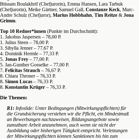
Btissam Boulakhrif (Chefjurorin), Emma Hansen, Lara Tarbuk
(Chefjurorin), Meike Gärtner, Samuel Gall,
Constanze Keck
, Marc-
Andre Schulz (Chefjuror),
Marius Hobbhahn
,
Tim Reitze
&
Jona
Grimm
.
Top 10 Redner*innen
(Punkte im Durchschnitt):
1. Jakobus Jaspersen – 78,00 P.
1. Julius Steen – 78,00 P.
3. Sibylla Jenner – 77,67 P.
4. Dominik Hermle – 77,33 P.
5.
Jonas Frey
– 77,00 P.
5. Jan-Gunther Gosselke – 77,00 P.
7.
Felicitas Strauch
– 76,67 P.
8. Chiara Throner – 76,33 P.
8.
Simon Lucas
– 76,33 P.
8.
Konstantin Krüger
– 76,33 P.
Die Themen:
R1:
Infoslide:
Unter Bedingungen (Mitwirkungspflichten) für
die Grundsicherung verstehen wir die Pflicht, ein Mindestmaß
an Bewerbungen nachzuweisen, Bildungsangebote sowie
zumutbare Arbeit anzunehmen, auch wenn sie nicht der
Ausbildung oder bisherigen Tätigkeit entspricht. Verletzungen
der Mitwirkungspflichten können Sanktionen bis hin zum