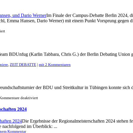
und
Würzburg
sind
Im Finale der Campus-Debatte Berlin 2024, die
siegreich
chl, Emma Hansen, Dario Werner) mit einem Punkt Vorsprung gegen die
beim
Ironlaus
in
für
ert
Münster
BDU
/
Hamburg
gewinnt
eam BDUnfug (Karlin Tabbara, Chris G.) der Berlin Debating Union ge
Campus-
Debatte
Berlin
niere
,
ZEIT DEBATTE
|
mit 2 Kommentaren
2024
eundschaftsturnier der BDU und Streitkultur in Tübingen konnte sic
für
Kommentare deaktiviert
Köln
/
schaften 2024
Rederei
gewinnen
Die Ergebnisse der Regionalmeisterschaften 2024 stehen fes
Freundschaftsturnier
 nachfolgend im Überblick: ...
in
Tübingen
inem Kommentar