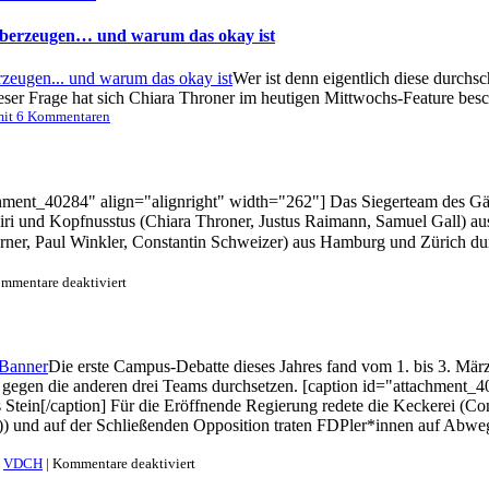
 überzeugen… und warum das okay ist
Wer ist denn eigentlich diese durchs
eser Frage hat sich Chiara Throner im heutigen Mittwochs-Feature beschä
mit 6 Kommentaren
hment_40284" align="alignright" width="262"] Das Siegerteam des Gäsn
i und Kopfnusstus (Chiara Throner, Justus Raimann, Samuel Gall) au
ner, Paul Winkler, Constantin Schweizer) aus Hamburg und Zürich durc
für
mmentare deaktiviert
Wien
gewinnt
den
Gänseliesel-
Die erste Campus-Debatte dieses Jahres fand vom 1. bis 3. März
Cup
gegen die anderen drei Teams durchsetzen. [caption id="attachment_
in
Göttingen
aus Stein[/caption] Für die Eröffnende Regierung redete die Keckerei (
n)) und auf der Schließenden Opposition traten FDPler*innen auf Abwe
für
,
VDCH
|
Kommentare deaktiviert
Berlin