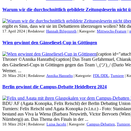
Warum wir die durchschnittlich gebildete Zeitungsleserin nicht
ergibt es Sinn, dass wir sie im Debattieren überzeugen wollen? Mit di
17. April 2024 | Redakteur:
Hannah Bilgenroth
| Kategorie:
Mittwochs-Feature
|
Wien gewinnt den Gänseliesel-Cup in Göttingen
[caption id="attac
Throner ©Annika Hanraths[/caption] Das Team Gefahrmuel, Chiarakir
des Gäseliesel-Cups in Göttingen gegen das Team \_(ツ)_/ (Dario Wer
Werner. ...
20. März 2024 | Redakteur:
Annika Hanraths
| Kategorie:
FDL/DDL
,
Turniere
|
Ko
Berlin gewinnt die Campus-Debatte Heidelberg 2024
BDU AF (Agata Konopka, Felix Reischl) der Berlin Debating Union 
Turniers: Felix Reischl und Agata Konopka (v.l.n.r.) - Foto: Stanisl
bestand aus Viva la Wiena (Barbara Neuwirth, Victor Bervoets (Wie
Nürnberg)) an. Das Thema des Finals in der ...
10. März 2024 | Redakteur:
Luisa Jacobi
| Kategorie:
Campus-Debatten
,
Turniere