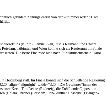
chnittlich gebildete Zeitungsleserin von der wir immer reden? Und
ftigt. ...
elieselcups (v.l.n.r.): Samuel Gall, Justus Raimann und Chiara
s Potsdam, Tübingen und Wien konnte sich als Regierung im Finale
hsetzen. Die beste Finalrede hielt nach Publikumsentscheid Dario
 in Heidelberg statt. Im Finale konnte sich die Schließende Regierung
40220" align="alignright" width="320"] Die Gewinner*innen des
Constanze Keck, Tim Reitze (Rederei)), die Eröffnende Opposition
gen (Chiara Throner (Potsdam), Jan-Gunther Gosselke (Erlangen-