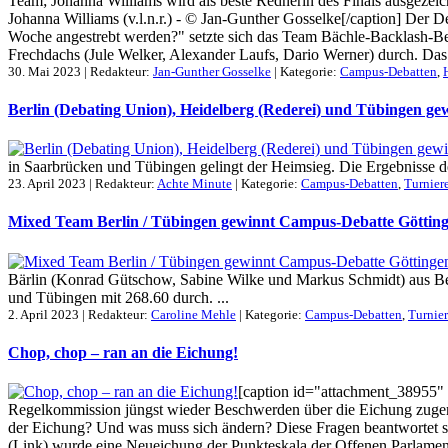
Team; Johanna Williams wird als beste Rednerin des Finals ausgeze
Johanna Williams (v.l.n.r.) - © Jan-Gunther Gosselke[/caption] Der D
Woche angestrebt werden?" setzte sich das Team Bächle-Backlash-B
Frechdachs (Jule Welker, Alexander Laufs, Dario Werner) durch. Das 
30. Mai 2023 | Redakteur:
Jan-Gunther Gosselke
| Kategorie:
Campus-Debatten
,
Berlin (Debating Union), Heidelberg (Rederei) und Tübingen ge
in Saarbrücken und Tübingen gelingt der Heimsieg. Die Ergebnisse de
23. April 2023 | Redakteur:
Achte Minute
| Kategorie:
Campus-Debatten
,
Turnier
Mixed Team Berlin / Tübingen gewinnt Campus-Debatte Göttin
Bärlin (Konrad Gütschow, Sabine Wilke und Markus Schmidt) aus Be
und Tübingen mit 268.60 durch. ...
2. April 2023 | Redakteur:
Caroline Mehle
| Kategorie:
Campus-Debatten
,
Turnie
Chop, chop – ran an die Eichung!
[caption id="attachment_38955"
Regelkommission jüngst wieder Beschwerden über die Eichung zugenom
der Eichung? Und was muss sich ändern? Diese Fragen beantwortet s
(Link) wurde eine Neueichung der Punkteskala der Offenen Parlamenta