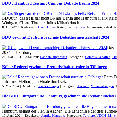
BDU / Hamburg gewinnt Campus-Debatte Berlin 2024
BDUuuh, das ist ja gar nicht BP aus Berlin und Hamburg (Felix Reis
Wirthgen, Chiara Throner, Julius Klikar) durch. ...
8. Juli 2024 | Redakteur:
Josef Hoppe
| Kategorie:
Turniere
|
Kommentare deaktivi
BDU gewinnt Deutschsprachige Debattiermeisterschaft 2024
Das T
2024 in Hamburg. ...
21. Mai 2024 | Redakteur:
Hannah Bilgenroth
| Kategorie:
Campus-Debatten
,
Tur
Köln / Rederei gewinnen Freundschaftsturnier in Tübingen
Beim Fr
Johannes Meiborg, im Finale durchsetzen. ...
5. Mai 2024 | Redakteur:
Jen Goetzinger
| Kategorie:
Turniere
,
Veranstaltungen
|
Die BDU, Stuttgart und Hamburg gewinnen die Regionalmeister
Hamburg gelingt der Sieg in Aachen. Die Ergebnisse der drei Turniere
19. April 2024 | Redakteur:
Annika Hanraths
| Kategorie:
Turniere
,
VDCH
|
Mit e