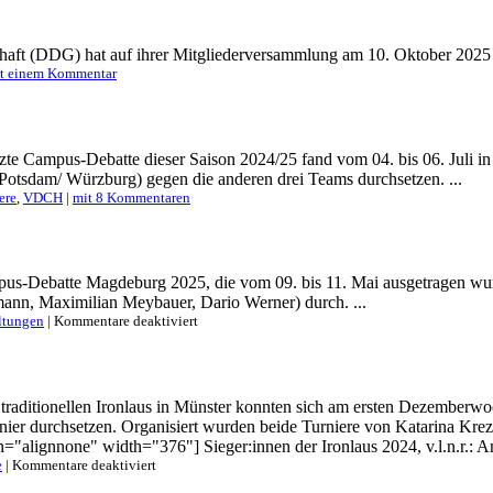
Interview
mit
DDG
haft (DDG) hat auf ihrer Mitgliederversammlung am 10. Oktober 2025 
Präsidentin
t einem Kommentar
Anne
Wessig
tzte Campus-Debatte dieser Saison 2024/25 fand vom 04. bis 06. Juli in
otsdam/ Würzburg) gegen die anderen drei Teams durchsetzen. ...
ere
,
VDCH
|
mit 8 Kommentaren
us-Debatte Magdeburg 2025, die vom 09. bis 11. Mai ausgetragen wurd
ann, Maximilian Meybauer, Dario Werner) durch. ...
für
ltungen
|
Kommentare deaktiviert
Mainz
gewinnt
die
Campus
traditionellen Ironlaus in Münster konnten sich am ersten Dezembe
Debatte
er durchsetzen. Organisiert wurden beide Turniere von Katarina Krez
Magdeburg
="alignnone" width="376"] Sieger:innen der Ironlaus 2024, v.l.n.r.: An
für
e
|
Kommentare deaktiviert
Berlin