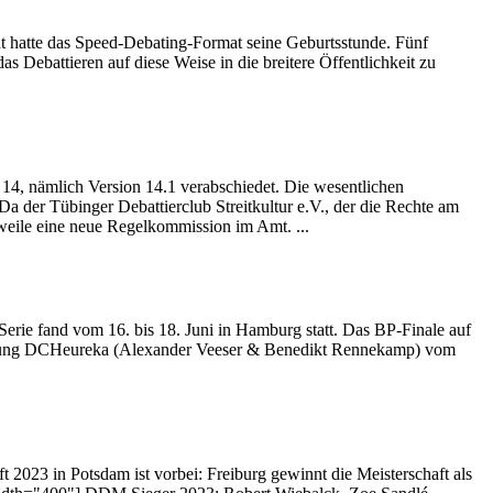
hatte das Speed-Debating-Format seine Geburtsstunde. Fünf
 Debattieren auf diese Weise in die breitere Öffentlichkeit zu
4, nämlich Version 14.1 verabschiedet. Die wesentlichen
 der Tübinger Debattierclub Streitkultur e.V., der die Rechte am
rweile eine neue Regelkommission im Amt. ...
it
erie fand vom 16. bis 18. Juni in Hamburg statt. Das BP-Finale auf
ierung DCHeureka (Alexander Veeser & Benedikt Rennekamp) vom
t 2023 in Potsdam ist vorbei: Freiburg gewinnt die Meisterschaft als