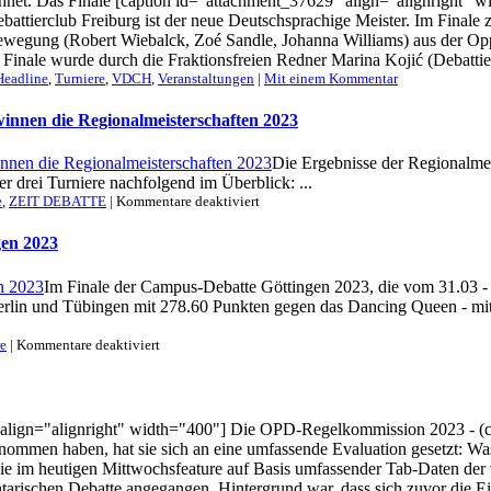
ichnet. Das Finale [caption id="attachment_37629" align="alignright"
ebattierclub Freiburg ist der neue Deutschsprachige Meister. Im Final
ewegung (Robert Wiebalck, Zoé Sandle, Johanna Williams) aus der Op
Finale wurde durch die Fraktionsfreien Redner Marina Kojić (Debattier
Headline
,
Turniere
,
VDCH
,
Veranstaltungen
|
Mit einem Kommentar
winnen die Regionalmeisterschaften 2023
Die Ergebnisse der Regionalmei
r drei Turniere nachfolgend im Überblick: ...
für
e
,
ZEIT DEBATTE
|
Kommentare deaktiviert
Berlin
(Debating
gen 2023
Union),
Heidelberg
Im Finale der Campus-Debatte Göttingen 2023, die vom 31.03 - 0
(Rederei)
rlin und Tübingen mit 278.60 Punkten gegen das Dancing Queen - mit
und
Tübingen
gewinnen
für
re
|
Kommentare deaktiviert
die
Mixed
Regionalmeisterschaften
Team
2023
Berlin
/
 align="alignright" width="400"] Die OPD-Regelkommission 2023 - (
Tübingen
men haben, hat sie sich an eine umfassende Evaluation gesetzt: Was 
gewinnt
Campus-
ie im heutigen Mittwochsfeature auf Basis umfassender Tab-Daten der
Debatte
rischen Debatte angegangen. Hintergrund war, dass sich zuvor die Einz