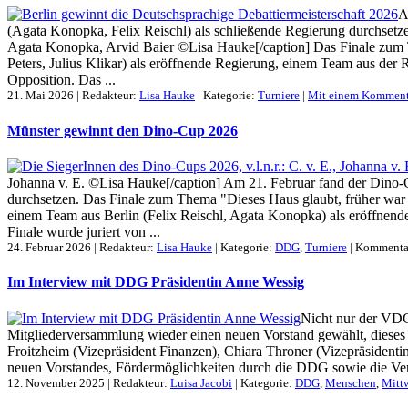
A
(Agata Konopka, Felix Reischl) als schließende Regierung durchsetze
Agata Konopka, Arvid Baier ©Lisa Hauke[/caption] Das Finale zum 
Peters, Julius Klikar) als eröffnende Regierung, einem Team aus der
Opposition. Das ...
21. Mai 2026 | Redakteur:
Lisa Hauke
| Kategorie:
Turniere
|
Mit einem Komment
Münster gewinnt den Dino-Cup 2026
Johanna v. E. ©Lisa Hauke[/caption] Am 21. Februar fand der Dino-C
durchsetzen. Das Finale zum Thema "Dieses Haus glaubt, früher war 
einem Team aus Berlin (Felix Reischl, Agata Konopka) als eröffnend
Finale wurde juriert von ...
24. Februar 2026 | Redakteur:
Lisa Hauke
| Kategorie:
DDG
,
Turniere
|
Kommentar
Im Interview mit DDG Präsidentin Anne Wessig
Nicht nur der VDCH
Mitgliederversammlung wieder einen neuen Vorstand gewählt, dieses
Froitzheim (Vizepräsident Finanzen), Chiara Throner (Vizepräsidenti
neuen Vorstandes, Fördermöglichkeiten durch die DDG sowie die Ver
12. November 2025 | Redakteur:
Luisa Jacobi
| Kategorie:
DDG
,
Menschen
,
Mitt