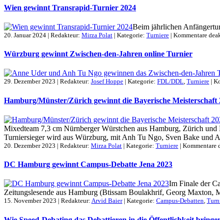
Wien gewinnt Transrapid-Turnier 2024
Beim jährlichen Anfängertur
20. Januar 2024 | Redakteur:
Mirza Polat
| Kategorie:
Turniere
|
Kommentare deak
Würzburg gewinnt Zwischen-den-Jahren online Turnier
29. Dezember 2023 | Redakteur:
Josef Hoppe
| Kategorie:
FDL/DDL
,
Turniere
|
Ko
Hamburg/Münster/Zürich gewinnt die Bayerische Meisterschaft 
Mixedteam 7,3 cm Nürnberger Würstchen aus Hamburg, Zürich und Mü
Turniersieger wird aus Würzburg, mit Anh Tu Ngo, Sven Bake und An
20. Dezember 2023 | Redakteur:
Mirza Polat
| Kategorie:
Turniere
|
Kommentare d
DC Hamburg gewinnt Campus-Debatte Jena 2023
Im Finale der C
Zeitungslesende aus Hamburg (Btissam Boulakhrif, Georg Maxton, Max
15. November 2023 | Redakteur:
Arvid Baier
| Kategorie:
Campus-Debatten
,
Turn
Wie Speed-Debating das Debattieren in die Öffentlichkeit bring