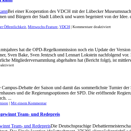
Bayerischer
Meister
Bei einer Kooperation des VDCH mit der Lübecker Museumsnacht 
en und Bürgern der Stadt Lübeck und waren begeistert von der Idee. das
für
er Öffentlichkeit
,
Mittwochs-Feature
,
VDCH
|
Kommentare deaktiviert
Wie
Speed-
Debating
das
mtsjahres hat die OPD-Regelkommission noch ein Update der Version 1
Debattieren
r, Sven Bake, Sven Jentzsch und Lennart Lokstein nachfolgend vor. Da
in
die
iche Mitgliederversammlung abgehalten hat (Bericht folgt), ist mittle
Öffentlichke
für
aktiviert
bringen
OPD-
kann
Regelwerk
Version
14.1
e Campus-Debatte der Saison und damit das sommerlichste Turnier der S
veröffentlicht
etenhauses und die Regierungsoptionen der SPD. Die eröffnende Reg
ch. ...
niere
|
Mit einem Kommentar
g gewinnt Team- und Redepreis
Die Deutschsprachige Debattiermeisterschaf