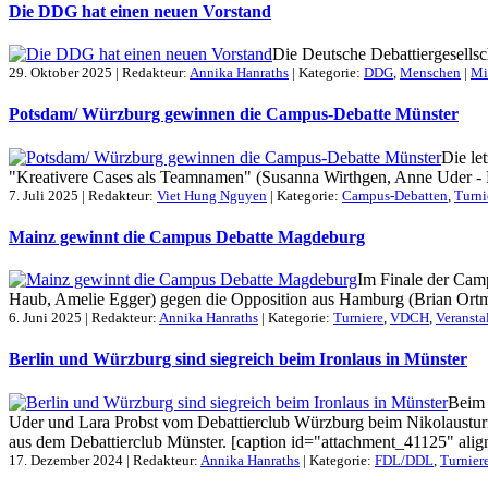
Die DDG hat einen neuen Vorstand
Die Deutsche Debattiergesellsc
29. Oktober 2025 | Redakteur:
Annika Hanraths
| Kategorie:
DDG
,
Menschen
|
Mi
Potsdam/ Würzburg gewinnen die Campus-Debatte Münster
Die le
"Kreativere Cases als Teamnamen" (Susanna Wirthgen, Anne Uder - P
7. Juli 2025 | Redakteur:
Viet Hung Nguyen
| Kategorie:
Campus-Debatten
,
Turni
Mainz gewinnt die Campus Debatte Magdeburg
Im Finale der Camp
Haub, Amelie Egger) gegen die Opposition aus Hamburg (Brian Ortm
6. Juni 2025 | Redakteur:
Annika Hanraths
| Kategorie:
Turniere
,
VDCH
,
Veransta
Berlin und Würzburg sind siegreich beim Ironlaus in Münster
Beim 
Uder und Lara Probst vom Debattierclub Würzburg beim Nikolausturni
aus dem Debattierclub Münster. [caption id="attachment_41125" align
17. Dezember 2024 | Redakteur:
Annika Hanraths
| Kategorie:
FDL/DDL
,
Turnier