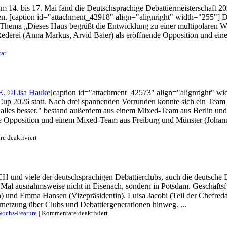
m 14. bis 17. Mai fand die Deutschsprachige Debattiermeisterschaft 202
n. [caption id="attachment_42918" align="alignright" width="255"] Di
Thema „Dieses Haus begrüßt die Entwicklung zu einer multipolaren 
 Rederei (Anna Markus, Arvid Baier) als eröffnende Opposition und ei
ar
[caption id="attachment_42573" align="alignright" wid
up 2026 statt. Nach drei spannenden Vorrunden konnte sich ein Team au
alles besser." bestand außerdem aus einem Mixed-Team aus Berlin und 
e Opposition und einem Mixed-Team aus Freiburg und Münster (Johanna
für
e deaktiviert
Münster
gewinnt
den
Dino-
 und viele der deutschsprachigen Debattierclubs, auch die deutsche De
Cup
 Mal ausnahmsweise nicht in Eisenach, sondern in Potsdam. Geschäftsf
2026
n) und Emma Hansen (Vizepräsidentin). Luisa Jacobi (Teil der Chefred
netzung über Clubs und Debattiergenerationen hinweg. ...
für
wochs-Feature
|
Kommentare deaktiviert
Im