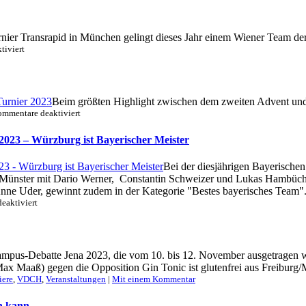
gewinnt
die
Campus-
nier Transrapid in München gelingt dieses Jahr einem Wiener Team der 
Debatte
für
tiviert
Heidelberg
Wien
2024
gewinnt
Transrapid-
Turnier
Beim größten Highlight zwischen dem zweiten Advent und 
2024
für
mmentare deaktiviert
Würzburg
gewinnt
2023 – Würzburg ist Bayerischer Meister
Zwischen-
den-
Bei der diesjährigen Bayerische
Jahren
nster mit Dario Werner, Constantin Schweizer und Lukas Hambüchen 
online
Turnier
ne Uder, gewinnt zudem in der Kategorie "Bestes bayerisches Team". 
für
eaktiviert
Hamburg/Münster/Zürich
gewinnt
die
Bayerische
ampus-Debatte Jena 2023, die vom 10. bis 12. November ausgetragen wu
Meisterschaft
 Maaß) gegen die Opposition Gin Tonic ist glutenfrei aus Freiburg/Mü
2023
–
iere
,
VDCH
,
Veranstaltungen
|
Mit einem Kommentar
Würzburg
ist
en kann