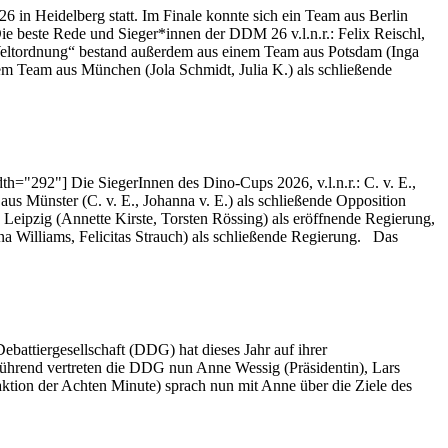
6 in Heidelberg statt. Im Finale konnte sich ein Team aus Berlin
e beste Rede und Sieger*innen der DDM 26 v.l.n.r.: Felix Reischl,
Weltordnung“ bestand außerdem aus einem Team aus Potsdam (Inga
nem Team aus München (Jola Schmidt, Julia K.) als schließende
th="292"] Die SiegerInnen des Dino-Cups 2026, v.l.n.r.: C. v. E.,
s Münster (C. v. E., Johanna v. E.) als schließende Opposition
Leipzig (Annette Kirste, Torsten Rössing) als eröffnende Regierung,
 Williams, Felicitas Strauch) als schließende Regierung. Das
battiergesellschaft (DDG) hat dieses Jahr auf ihrer
ührend vertreten die DDG nun Anne Wessig (Präsidentin), Lars
aktion der Achten Minute) sprach nun mit Anne über die Ziele des