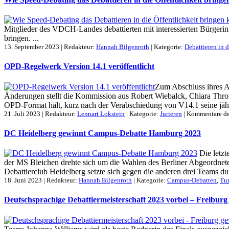
Mitglieder des VDCH-Landes debattierten mit interessierten Bürgerinn
bringen. ...
13. September 2023 | Redakteur:
Hannah Bilgenroth
| Kategorie:
Debattieren in d
OPD-Regelwerk Version 14.1 veröffentlicht
Zum Abschluss ihres A
Änderungen stellt die Kommission aus Robert Wiebalck, Chiara Throne
OPD-Format hält, kurz nach der Verabschiedung von V14.1 seine jährl
21. Juli 2023 | Redakteur:
Lennart Lokstein
| Kategorie:
Jurieren
|
Kommentare de
DC Heidelberg gewinnt Campus-Debatte Hamburg 2023
Die letzt
der MS Bleichen drehte sich um die Wahlen des Berliner Abgeordn
Debattierclub Heidelberg setzte sich gegen die anderen drei Teams dur
18. Juni 2023 | Redakteur:
Hannah Bilgenroth
| Kategorie:
Campus-Debatten
,
Tur
Deutschsprachige Debattiermeisterschaft 2023 vorbei – Freibur