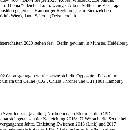
 width="400"] DDM Sieger 2023: Robert Wiebalck, Zoe Sandlé,
e zum Thema "Gleicher Lohn, weniger Arbeit: Sollte eine Vier-Tage-
position gegen das Hamburger Regierungsteam Sternzeichen
klub Wien), Janni Schoon (Debattierclub ...
sterschaften 2023 stehen fest - Berlin gewinnt in Münster, Heidelberg
2.04. ausgetragen wurde, setzte sich die Opposition Pelzkultur
 Chiara und Celine (C.G., Chiara Throner und C.H.) aus Hamburg
c) Sven Jentzsch[/caption] Nachdem nach Eindruck der OPD-
hat sich getan seit der Neueichung 2016/17? Wo steht die Szene bei
 vergangenen Jahre. Einleitung Zwischen 2016 (Link) und 2017
elredepunkte trotz der 100er-Skala fast ausschließlich auf ein