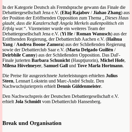
In der Kategorie Deutsch als Fremdsprache gewann das Finale die
Debattiergesellschaft Jena e.V. (
Eltaj Rajabov
/
Jiahao Zhang
) aus
der Position der Eröffnenden Opposition zum Thema
„Dieses Haus
glaubt, dass die Kanzlerschaft Angela Merkels außenpolitisch ein
Erfolg war.“
. Vizemeister wurde ein weiteres Team der
Debattiergesellschaft Jena e.V. (
Yi He
/
Roman Wanusch
) aus der
Eröffnenden Regierung, der Debattierclub Aachen e.V. (
Haihua
Yang
/
Andrea Boone Zamora
) aus der Schließenden Regierung
sowie der Debattierclub Saar e.V. (
Marta Delgado Guillén
/
Deirbhile Canny
) aus der Schließenden Opposition. Das DaF-
Finale jurierten
Barbara Schunicht
(Hauptjurorin),
Michel Hofe
,
Milena Hövelmeyer
,
Samuel Gall
und
Tove Marla Hortmann
.
Die Preise für ausgezeichnete Jurierleistungen erhielten
Julius
Steen
, Lennart Lokstein und Marc-André Schulz. Den
Nachwuchsjurierpreis erhielt
Dennis Güldenmeister
.
Den Nachwuchspreis der Deutschen Debattiergesellschaft e.V.
erhielt
Jola Schmidt
vom Debattierclub Hansenberg.
Break und Organisation