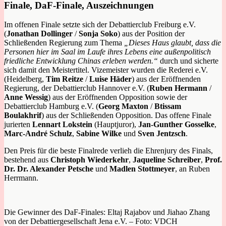
Finale, DaF-Finale, Auszeichnungen
Im offenen Finale setzte sich der Debattierclub Freiburg e.V.
(
Jonathan Dollinger
/
Sonja Soko
) aus der Position der
Schließenden Regierung zum Thema
„Dieses Haus glaubt, dass die
Personen hier im Saal im Laufe ihres Lebens eine außenpolitisch
friedliche Entwicklung Chinas erleben werden.“
durch und sicherte
sich damit den Meistertitel. Vizemeister wurden die Rederei e.V.
(Heidelberg,
Tim Reitze
/
Luise Häder
) aus der Eröffnenden
Regierung, der Debattierclub Hannover e.V. (
Ruben Hermann
/
Anne Wessig
) aus der Eröffnenden Opposition sowie der
Debattierclub Hamburg e.V. (
Georg Maxton
/
Btissam
Boulakhrif
) aus der Schließenden Opposition. Das offene Finale
jurierten
Lennart Lokstein
(Hauptjuror),
Jan-Gunther Gosselke
,
Marc-André Schulz
,
Sabine Wilke
und
Sven Jentzsch
.
Den Preis für die beste Finalrede verlieh die Ehrenjury des Finals,
bestehend aus
Christoph Wiederkehr
,
Jaqueline Schreiber
,
Prof.
Dr. Dr. Alexander Petsche
und
Madlen Stottmeyer
, an Ruben
Herrmann.
Die Gewinner des DaF-Finales: Eltaj Rajabov und Jiahao Zhang
von der Debattiergesellschaft Jena e.V. – Foto: VDCH