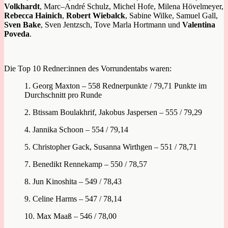
Volkhardt
,
Marc
–
André Schulz,
Michel Hofe,
Milena Hövelmeyer,
Rebecca Hainich
,
Robert Wiebalck
,
Sabine Wilke,
Samuel Gall,
Sven Bake
,
Sven Jentzsch,
Tove Marla Hortmann und
Valentina
Poveda
.
Die Top 10 Redner:innen des Vorrundentabs waren:
1. Georg Maxton – 558 Rednerpunkte / 79,71 Punkte im
Durchschnitt pro Runde
2. Btissam Boulakhrif, Jakobus Jaspersen – 555 / 79,29
4. Jannika Schoon – 554 / 79,14
5. Christopher Gack, Susanna Wirthgen – 551 / 78,71
7. Benedikt Rennekamp – 550 / 78,57
8. Jun Kinoshita – 549 / 78,43
9. Celine Harms – 547 / 78,14
10. Max Maaß – 546 / 78,00