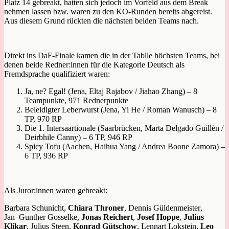
Platz 14 gebreakt, hatten sich jedoch im Vorfeld aus dem Break
nehmen lassen bzw. waren zu den KO-Runden bereits abgereist.
Aus diesem Grund rückten die nächsten beiden Teams nach.
Direkt ins DaF-Finale kamen die in der Tablle höchsten Teams, bei
denen beide Redner:innen für die Kategorie Deutsch als
Fremdsprache qualifiziert waren:
Ja, ne? Egal! (Jena, Eltaj Rajabov / Jiahao Zhang) – 8
Teampunkte, 971 Rednerpunkte
Beleidigter Leberwurst (Jena, Yi He / Roman Wanusch) – 8
TP, 970 RP
Die 1. Intersaartionale (Saarbrücken, Marta Delgado Guillén /
Deirbhile Canny) – 6 TP, 946 RP
Spicy Tofu (Aachen, Haihua Yang / Andrea Boone Zamora) –
6 TP, 936 RP
Als Juror:innen waren gebreakt:
Barbara Schunicht,
Chiara Throner
,
Dennis Güldenmeister
,
Jan
–
Gunther Gosselke
,
Jonas Reichert
,
Josef Hoppe
,
Julius
Klikar
,
Julius
Steen,
Konrad Gütschow
,
Lennart Lokstein,
Leo