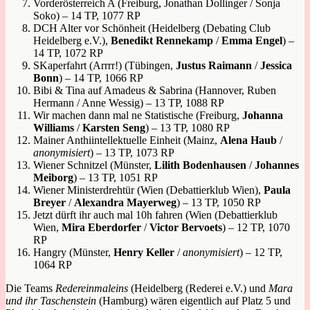
Vorderösterreich A (Freiburg, Jonathan Dollinger / Sonja
Soko) – 14 TP, 1077 RP
DCH Alter vor Schönheit (Heidelberg (Debating Club
Heidelberg e.V.),
Benedikt Rennekamp
/
Emma Engel
) –
14 TP, 1072 RP
SKaperfahrt (Arrrr!) (Tübingen,
Justus Raimann
/
Jessica
Bonn
) – 14 TP, 1066 RP
Bibi & Tina auf Amadeus & Sabrina (Hannover, Ruben
Hermann / Anne Wessig) – 13 TP, 1088 RP
Wir machen dann mal ne Statistische (Freiburg,
Johanna
Williams
/
Karsten Seng
) – 13 TP, 1080 RP
Mainer Anthiintellektuelle Einheit (Mainz,
Alena Haub
/
anonymisiert
) – 13 TP, 1073 RP
Wiener Schnitzel (Münster,
Lilith Bodenhausen
/
Johannes
Meiborg
) – 13 TP, 1051 RP
Wiener Ministerdrehtür (Wien (Debattierklub Wien),
Paula
Breyer
/
Alexandra Mayerweg
) – 13 TP, 1050 RP
Jetzt dürft ihr auch mal 10h fahren (Wien (Debattierklub
Wien,
Mira Eberdorfer
/
Victor Bervoets
) – 12 TP, 1070
RP
Hangry (Münster,
Henry Keller
/
anonymisiert
) – 12 TP,
1064 RP
Die Teams
Redereinmaleins
(Heidelberg (Rederei e.V.) und
Mara
und ihr Taschenstein
(Hamburg) wären eigentlich auf Platz 5 und