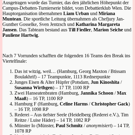
Ausgetragen wurde das Turnier, das den jährlichen Höhepunkt der
Campus-Debatten-Turnierserie bildet, vom Debattierklub Wien. Die
Hauptorganisation übernahmen
Liam Urban
und
Miriana
Muntean
. Die sportliche Leitung übernahmen als Chefjury Jan-
Gunther Gosselke, Sven Jentzsch und
Katharina Margareta
Jansen
. Das Tabteam bestand aus
Till Fiedler
,
Marion Seiche
und
Pauliene Hartwig
.
Nach 7 Vorrunden schafften die folgenden 16 Teams den Break ins
Viertelfinale:
Das ist witzig, weil… (Hamburg, Georg Maxton / Btissam
Boulakhrif) – 17 Teampunkte, 1113 Rednerpunkte
Junges Eisen & Alter Hüpfer (Potsdam,
Jun Kinoshita
/
Susanna Wirthgen
) – 17 TP, 1100 RP
Zwei Hanseatenbraten (Hamburg,
Jannika Schoon
/
Max
Maaß
) – 16 TP, 1100 RP
Hamburg F (Hamburg,
Celine Harms
/
Christopher Gack
)
– 16 TP, 1098 RP
Rederei – Aus tiefster Seele (Heidelberg (Rederei e.V.), Tim
Reitze / Luise Häder) – 14 TP, 1082 RP
Münster Io (Münster,
Paul Schmitz
/
anonymisiert
) – 14 TP,
1078 RP