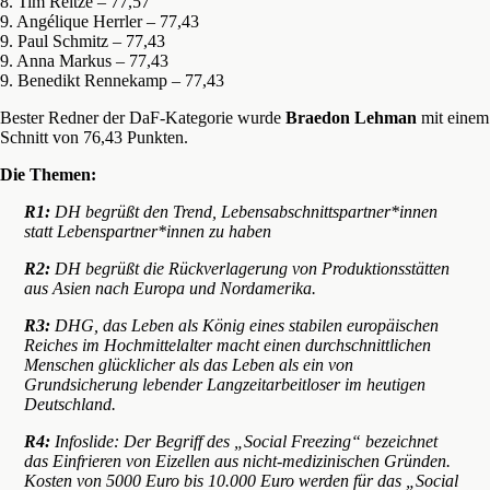
8. Tim Reitze – 77,57
9. Angélique Herrler – 77,43
9. Paul Schmitz – 77,43
9. Anna Markus – 77,43
9. Benedikt Rennekamp – 77,43
Bester Redner der DaF-Kategorie wurde
Braedon Lehman
mit einem
Schnitt von 76,43 Punkten.
Die Themen:
R1:
DH begrüßt den Trend, Lebensabschnittspartner*innen
statt Lebenspartner*innen zu haben
R2:
DH begrüßt die Rückverlagerung von Produktionsstätten
aus Asien nach Europa und Nordamerika.
R3:
DHG, das Leben als König eines stabilen europäischen
Reiches im Hochmittelalter macht einen durchschnittlichen
Menschen glücklicher als das Leben als ein von
Grundsicherung lebender Langzeitarbeitloser im heutigen
Deutschland.
R4:
Infoslide: Der Begriff des „Social Freezing“ bezeichnet
das Einfrieren von Eizellen aus nicht-medizinischen Gründen.
Kosten von 5000 Euro bis 10.000 Euro werden für das „Social