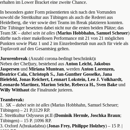
erhalten im Lower Bracket eine zweite Chance.
In besonders guter Form präsentierten sich nach den Vorrunden
sowohl die Streitkultur aus Tübingen als auch die Rederei aus
Heidelberg, die vier sowie drei Teams im Break platzieren konnten.
Die Tübinger besetzten dabei nicht nur die ersten beiden Plätze; das
Team
SK – dabei sein ist alles
(
Marius Hobbhahn, Samuel Scheuer
)
dürfte nach einer makellosen Performance mit 21 von 21 möglichen
Punkten sowie Platz 1 und 2 im Einzelrednertab nun auch für viele als
Topfavorit auf den Gesamtsieg gelten.
Jurorenbreak
(Anzahl corona-bedingt beschränkt)
:
Neben der Chefjury, bestehend aus
Anton Leicht, Jakobus
Jaspersen
und
Miriana Muntean
, werden
Anton Lorenzen,
Beatrice Cala, Christoph S., Jan-Gunther Gosselke, Jana
Bielefeld, Jonas Reichert, Lennart Lokstein, Leo J. Volkhardt,
Leonardo Martinez, Marion Seiche, Rebecca H., Sven Bake
und
Willy Witthaut
die Finalrunde jurieren.
Teambreak:
1.
SK – dabei sein ist alles
(Marius Hobbhahn, Samuel Scheuer;
Tübingen) – 21 P.|1129 RP.
2. Streitkultur Odysseus pt.II (
Dominik Hermle, Joschka Braun
;
Tübingen) – 15 P. |1096 RP.
3. Oxford A(brakadabra) (
Jonas Frey, Philippe Holzhey
) – 15 P. |