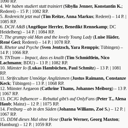
1090 RP.
4.
Wir haben studiert statt trainiert
(
Sibylla Jenner, Konstantin K.
;
Rederei) – 15 P. | 1082 RP.
5.
Redereicht jetzt mal
(
Tim Reitze, Anna Markus
; Rederei) – 14 P. |
1085 RP.
6.
DCH A&B
(
Angélique Herrler, Benedikt Rennekamp
; DC
Heidelberg) – 14 P. | 1084 RP.
7.
The grumpy old Man and the lovely Young Lady
(
Luise Häder,
René Geci
; Rederei) – 14 P. | 1078 RP.
8.
Rhetor und Psyche
(
Sven Jentzsch, Yara Remppis
; Tübingen) –
14 P. | 1066 RP.
9.
TNTeam – Impact, dass es knallt
(
Tim Schmidtlein, Nico
Lachmann
; BDU) – 13 P. | 1082 RP.
10.
Münster Io
(
Lukas Hambüchen, Paul Schmitz
) – 13 P. | 1081
RP.
11.
Strifeculture Unnötige Anglizismen
(
Justus Raimann, Constanze
Keck
; Tübingen) – 13 P. | 1068 RP.
12. Münster Aegaeon (
Cathrine Thams, Johannes Meiborg
) – 13 P.
| 1067 RP.
13.
DCJG Influencer – Rebuttal gibt’s auf OnlyFans
(
Peter T., Alena
Haub
; Mainz) – 12 P. | 1075 RP.
14.
Freiburg – ab in den Süden
(
Johanna Williams, Zoé S.
) – 12 P. |
1067 RP.
15.
DDM dieses Mal ohne Hose
(
Dario Werner, Georg Maxton
;
Hamburg) – 12 P. | 1059 RP.