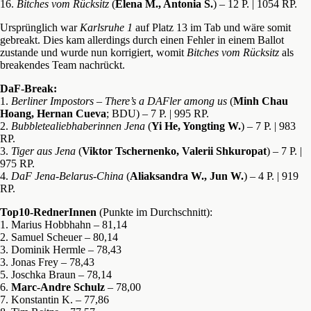
16.
Bitches vom Rücksitz
(
Elena M., Antonia S.
) – 12 P. | 1054 RP.
Ursprünglich war
Karlsruhe 1
auf Platz 13 im Tab und wäre somit
gebreakt. Dies kam allerdings durch einen Fehler in einem Ballot
zustande und wurde nun korrigiert, womit
Bitches vom Rücksitz
als
breakendes Team nachrückt.
DaF-Break:
1.
Berliner Impostors – There’s a DAFler among us
(
Minh Chau
Hoang, Hernan Cueva
; BDU) – 7 P. | 995 RP.
2.
Bubbletealiebhaberinnen Jena
(
Yi He, Yongting W.
) – 7 P. | 983
RP.
3.
Tiger aus Jena
(
Viktor Tschernenko, Valerii Shkuropat
) – 7 P. |
975 RP.
4.
DaF Jena-Belarus-China
(
Aliaksandra W., Jun W.
) – 4 P. | 919
RP.
Top10-RednerInnen
(Punkte im Durchschnitt):
1. Marius Hobbhahn – 81,14
2. Samuel Scheuer – 80,14
3. Dominik Hermle – 78,43
3. Jonas Frey – 78,43
5. Joschka Braun – 78,14
6.
Marc-Andre Schulz
– 78,00
7. Konstantin K. – 77,86