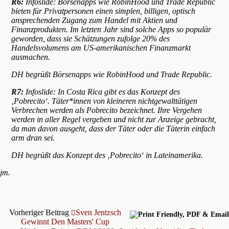
R6:
Infoslide: Börsenapps wie RobinHood und Trade Republic
bieten für Privatpersonen einen simplen, billigen, optisch
ansprechenden Zugang zum Handel mit Aktien und
Finanzprodukten. Im letzten Jahr sind solche Apps so populär
geworden, dass sie Schätzungen zufolge 20% des
Handelsvolumens am US-amerikanischen Finanzmarkt
ausmachen.
DH begrüßt Börsenapps wie RobinHood und Trade Republic.
R7:
Infoslide: In Costa Rica gibt es das Konzept des
‚Pobrecito‘. Täter*innen von kleineren nichtgewalttätigen
Verbrechen werden als Pobrecito bezeichnet. Ihre Vergehen
werden in aller Regel vergeben und nicht zur Anzeige gebracht,
da man davon ausgeht, dass der Täter oder die Täterin einfach
arm dran sei.
DH begrüßt das Konzept des ‚Pobrecito‘ in Lateinamerika.
jm.
Vorheriger Beitrag
Sven Jentzsch
Gewinnt Den Masters' Cup