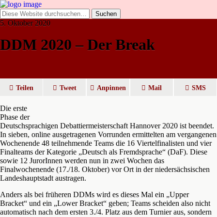
5. Oktober 2020
DDM 2020 – Der Break
Teilen
Tweet
Anpinnen
Mail
SMS
Die erste
Phase der
Deutschsprachigen Debattiermeisterschaft Hannover 2020 ist beendet.
In sieben, online ausgetragenen Vorrunden ermittelten am vergangenen
Wochenende 48 teilnehmende Teams die 16 Viertelfinalisten und vier
Finalteams der Kategorie „Deutsch als Fremdsprache“ (DaF). Diese
sowie 12 JurorInnen werden nun in zwei Wochen das
Finalwochenende (17./18. Oktober) vor Ort in der niedersächsischen
Landeshauptstadt austragen.
Anders als bei früheren DDMs wird es dieses Mal ein „Upper
Bracket“ und ein „Lower Bracket“ geben; Teams scheiden also nicht
automatisch nach dem ersten 3./4. Platz aus dem Turnier aus, sondern