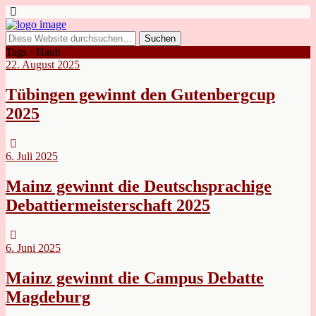
Tags › Haub
22. August 2025
Tübingen gewinnt den Gutenbergcup
2025
6. Juli 2025
Mainz gewinnt die Deutschsprachige
Debattiermeisterschaft 2025
6. Juni 2025
Mainz gewinnt die Campus Debatte
Magdeburg