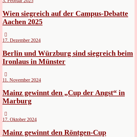
3. Februar 2025
Wien siegreich auf der Campus-Debatte
Aachen 2025
17. Dezember 2024
Berlin und Würzburg sind siegreich beim
Ironlaus in Münster
11. November 2024
Mainz gewinnt den „Cup der Angst“ in
Marburg
17. Oktober 2024
Mainz gewinnt den Röntgen-Cup